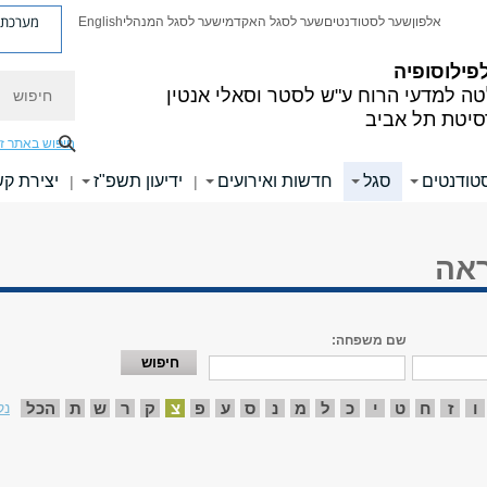
מערכת פ
אלפון
שער לסטודנטים
שער לסגל האקדמי
שער לסגל המנהלי
English
פילוסופיה
חיפוש
ה למדעי הרוח
ע"ש לסטר וסאלי אנטין
סיטת תל אביב
חיפוש באתר ז
טודנטים
סגל
חדשות ואירועים
ידיעון תשפ"ז
יצירת ק
|
|
ראה
שם משפחה:
ו
ז
ח
ט
י
כ
ל
מ
נ
ס
ע
פ
צ
ק
ר
ש
ת
הכל
נק