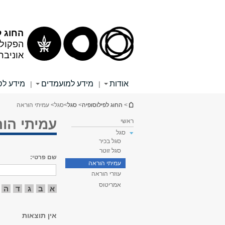
תוכן
תפריט
עליון
ראשי
החוג ל
הפקולט
אוניבר
אודות
מידע למועמדים
מידע לס
|
|
הינך נמצא כאן
>
החוג לפילוסופיה
>
סגל
>
סגל
> עמיתי הוראה
עמיתי הו
ראשי
סגל
סגל בכיר
סגל זוטר
שם פרטי:
עמיתי הוראה
עוזרי הוראה
אמריטוס
א
ב
ג
ד
ה
אין תוצאות