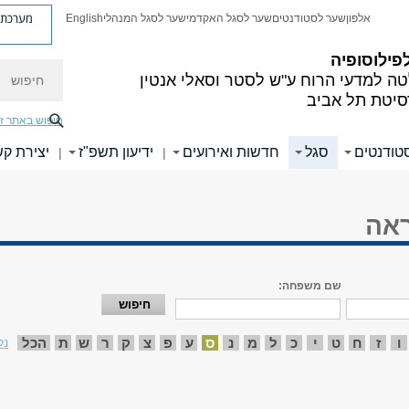
מערכת פ
אלפון
שער לסטודנטים
שער לסגל האקדמי
שער לסגל המנהלי
English
פילוסופיה
חיפוש
ה למדעי הרוח
ע"ש לסטר וסאלי אנטין
סיטת תל אביב
חיפוש באתר ז
טודנטים
סגל
חדשות ואירועים
ידיעון תשפ"ז
יצירת ק
|
|
ראה
שם משפחה:
ו
ז
ח
ט
י
כ
ל
מ
נ
ס
ע
פ
צ
ק
ר
ש
ת
הכל
נק