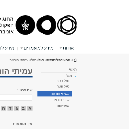
תוכן
תפריט
עליון
ראשי
החוג ל
הפקולט
אוניבר
אודות
מידע למועמדים
מידע לס
|
|
הינך נמצא כאן
>
החוג לפילוסופיה
>
סגל
>
סגל
> עמיתי הוראה
עמיתי הו
ראשי
סגל
סגל בכיר
סגל זוטר
שם פרטי:
עמיתי הוראה
עוזרי הוראה
אמריטוס
א
ב
ג
ד
ה
אין תוצאות