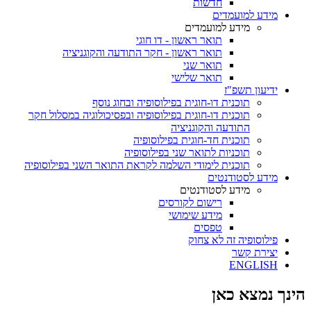
חדשות
מידע למועמדים
מידע למועמדים
תואר ראשון - דו חוגי
תואר ראשון - חקר התודעה והקוגניציה
תואר שני
תואר שלישי
ידיעון תשפ"ז
תוכנית דו-חוגית בפילוסופיה ובחוג נוסף
תוכנית דו-חוגית בפילוסופיה ובפסיכולוגיה במסלול חקר
התודעה והקוגניציה
תוכנית חד-חוגית בפילוסופיה
תוכניות לתואר שני בפילוסופיה
תוכנית לימודי השלמה לקראת התואר השני בפילוסופיה
מידע לסטודנטים
מידע לסטודנטים
רישום לקורסים
מידע שימושי
טפסים
פילוסופיה זה לא צחוק
יצירת קשר
ENGLISH
הינך נמצא כאן