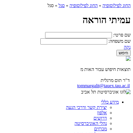
החוג לפילוסופיה
»
החוג לפילוסופיה
»
סגל
»
סגל
עמיתי הוראה
שם פרטי:
שם משפחה:
נקה
תוצאות חיפוש עבור האות מ
ד"ר תום מרגלית
tommargalit@tauex.tau.ac.il
מידע כללי
יצירת קשר ודרכי הגעה
אלפון
דרושים
נהלי האוניברסיטה
מכרזים