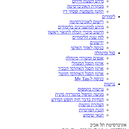
מידע לשעת חירום
מבקרת האוניברסיטה
תקנון משמעת ופסקי דין
לימודים
רישום לאוניברסיטה
מידע למתעניינים בלימודים
חישוב סיכויי קבלה לתואר ראשון
לוח שנת הלימודים
ידיעונים
כניסה לאזור האישי
סגל ומינהלה
אגפים ומשרדי מינהלה
ארגון הסגל המנהלי
ארגון הסגל האקדמי הבכיר
ארגון הסגל האקדמי הזוטר
כניסה ל-My Tau
נגישות
נגישות בקמפוס
מניעה וטיפול בהטרדה מינית
הנחיות בדבר חוק חופש המידע
הצהרת נגישות
הגנת הפרטיות
תנאי שימוש
אוניברסיטת תל אביב