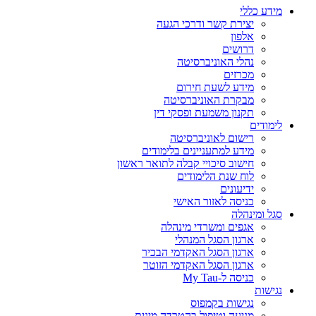
מידע כללי
יצירת קשר ודרכי הגעה
אלפון
דרושים
נהלי האוניברסיטה
מכרזים
מידע לשעת חירום
מבקרת האוניברסיטה
תקנון משמעת ופסקי דין
לימודים
רישום לאוניברסיטה
מידע למתעניינים בלימודים
חישוב סיכויי קבלה לתואר ראשון
לוח שנת הלימודים
ידיעונים
כניסה לאזור האישי
סגל ומינהלה
אגפים ומשרדי מינהלה
ארגון הסגל המנהלי
ארגון הסגל האקדמי הבכיר
ארגון הסגל האקדמי הזוטר
כניסה ל-My Tau
נגישות
נגישות בקמפוס
מניעה וטיפול בהטרדה מינית