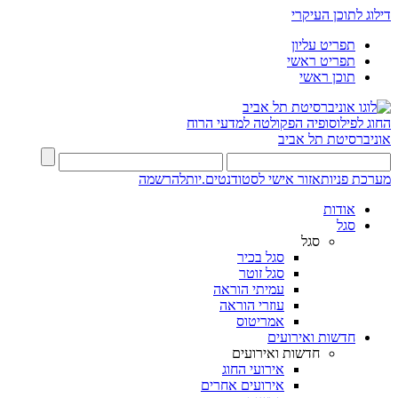
דילוג לתוכן העיקרי
תפריט עליון
תפריט ראשי
תוכן ראשי
החוג לפילוסופיה
הפקולטה למדעי הרוח
אוניברסיטת תל אביב
מערכת פניות
אזור אישי לסטודנטים.יות
להרשמה
אודות
סגל
סגל
סגל בכיר
סגל זוטר
עמיתי הוראה
עוזרי הוראה
אמריטוס
חדשות ואירועים
חדשות ואירועים
אירועי החוג
אירועים אחרים