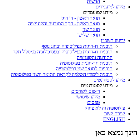
חדשות
מידע למועמדים
מידע למועמדים
תואר ראשון - דו חוגי
תואר ראשון - חקר התודעה והקוגניציה
תואר שני
תואר שלישי
ידיעון תשפ"ז
תוכנית דו-חוגית בפילוסופיה ובחוג נוסף
תוכנית דו-חוגית בפילוסופיה ובפסיכולוגיה במסלול חקר
התודעה והקוגניציה
תוכנית חד-חוגית בפילוסופיה
תוכניות לתואר שני בפילוסופיה
תוכנית לימודי השלמה לקראת התואר השני בפילוסופיה
מידע לסטודנטים
מידע לסטודנטים
רישום לקורסים
מידע שימושי
טפסים
פילוסופיה זה לא צחוק
יצירת קשר
ENGLISH
הינך נמצא כאן