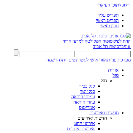
דילוג לתוכן העיקרי
תפריט עליון
תפריט ראשי
תוכן ראשי
החוג לפילוסופיה
הפקולטה למדעי הרוח
אוניברסיטת תל אביב
מערכת פניות
אזור אישי לסטודנטים.יות
להרשמה
אודות
סגל
סגל
סגל בכיר
סגל זוטר
עמיתי הוראה
עוזרי הוראה
אמריטוס
חדשות ואירועים
חדשות ואירועים
אירועי החוג
אירועים אחרים