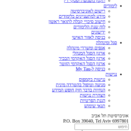
תקנון משמעת ופסקי דין
לימודים
רישום לאוניברסיטה
מידע למתעניינים בלימודים
חישוב סיכויי קבלה לתואר ראשון
לוח שנת הלימודים
ידיעונים
כניסה לאזור האישי
סגל ומינהלה
אגפים ומשרדי מינהלה
ארגון הסגל המנהלי
ארגון הסגל האקדמי הבכיר
ארגון הסגל האקדמי הזוטר
כניסה ל-My Tau
נגישות
נגישות בקמפוס
מניעה וטיפול בהטרדה מינית
הנחיות בדבר חוק חופש המידע
הצהרת נגישות
הגנת הפרטיות
תנאי שימוש
אוניברסיטת תל אביב
P.O. Box 39040, Tel Aviv 6997801