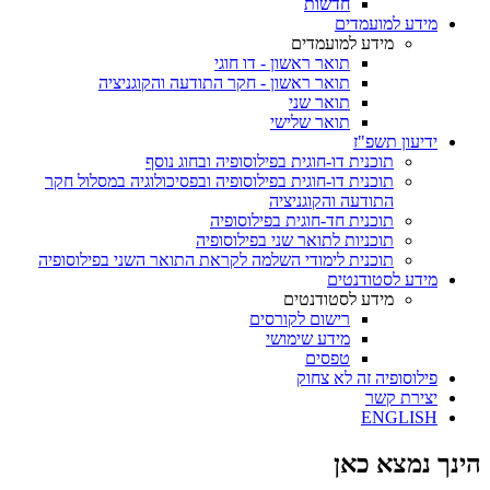
חדשות
מידע למועמדים
מידע למועמדים
תואר ראשון - דו חוגי
תואר ראשון - חקר התודעה והקוגניציה
תואר שני
תואר שלישי
ידיעון תשפ"ז
תוכנית דו-חוגית בפילוסופיה ובחוג נוסף
תוכנית דו-חוגית בפילוסופיה ובפסיכולוגיה במסלול חקר
התודעה והקוגניציה
תוכנית חד-חוגית בפילוסופיה
תוכניות לתואר שני בפילוסופיה
תוכנית לימודי השלמה לקראת התואר השני בפילוסופיה
מידע לסטודנטים
מידע לסטודנטים
רישום לקורסים
מידע שימושי
טפסים
פילוסופיה זה לא צחוק
יצירת קשר
ENGLISH
הינך נמצא כאן