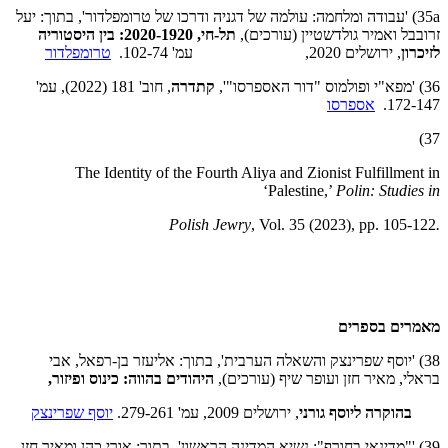
35a) 'עבודה ומלחמה: עולמה של דגניה ודרכו של טרומפלדור', בתוך: יעל
זרובבל ואמיר גולדשטיין (עורכים),
תל-חי, 2020-1920: בין היסטוריה
לזיכרון
, ירושלים 2020, עמ' 102-74.
טרומפלדור
36) 'מפא"י ופולמוס "דור האספרסו"',
קתדרה
, חוב' 181 (2022), עמ'
172-147.
אספרסו
37)
The Identity of the Fourth Aliya and Zionist Fulfillment in
‘
Palestine,’
Polin: Studies in
, Vol. 35 (2023), pp. 105-122
.Polish Jewry
מאמרים בספרים
38) 'יוסף שפרינצק והשאלה הערבית', בתוך: אליעזר בן-רפאל, אבי
בראלי, מאיר חזן ועופר שיף (עורכים),
היהודים בהווה: כינוס ופיזור,
בהוקרה ליוסף גורני
, ירושלים 2009, עמ' 279-261.
יוסף שפרינצק
39) '"מדינאי בחורף": נשיא המדינה הראשון', בתוך: אורי כהן ומאיר חזן