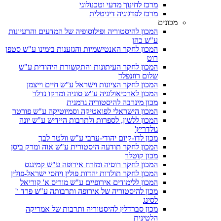
מרכז לחינוך מדעי וטכנולוגי
מרכז לפדגוגיה דיגיטלית
מכונים
המכון להיסטוריה ופילוסופיה של המדעים והרעיונות
ע"ש כהן
המכון לחקר האנטישמיות והגזענות בימינו ע"ש סטפן
רוט
המכון לחקר העיתונות והתקשורת היהודית ע"ש
שלום רוזנפלד
המכון לחקר הציונות וישראל ע"ש חיים וייצמן
המכון לארכיאולוגיה ע"ש סוניה ומרקו נדלר
מכון מינרבה להיסטוריה גרמנית
המכון הישראלי לפואטיקה וסמיוטיקה ע"ש פורטר
המכון ללשון, לספרות ולתרבות היידיש ע"ש יונה
גולדריץ'
מכון לדו-קיום יהודי-ערבי ע"ש וולטר לבך
המכון לחקר תודעה היסטורית ע"ש אוה ומרק ביסן
מכון קוטלר
המכון לחקר רוסיה ומזרח אירופה ע"ש קמינגס
המכון לחקר תולדות יהדות פולין ויחסי ישראל-פולין
המכון ללימודים אירופיים ע"ש מוריס א' קוריאל
מכון להיסטוריה של אירופה ותרבותה ע"ש פרד ו'
לסינג
מכון סברדלין להיסטוריה ותרבות של אמריקה
הלטינית