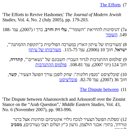
The Efforts
7)
'The Efforts to Revive Hashomer,'
The Journal of Modern Jewish
Studies
, Vol. 4, No. 2 (July 2005), pp. 179-203.
7a) 'הניסיונות להחייאת "השומר"',
עלי זית וחרב
, כרך ז (2007), עמ' 188-
149.
השומר
8) 'מעורבותו של עיתון
הארץ
במערכה הפוליטית ב"תקופת ההמתנה"',
ישראל
, חוב' 10 (2006), עמ' 115-75.
מעורבותו של עיתון
9) 'פולמוס ההתנדבות לגדוד העברי: חשבונם של "נשארים"',
קתדרה
,
חוב' 124 (יוני 2007), עמ' 108-81.
פולמוס ההתנדבות
10) 'פובליציסט "מנפץ חלונות": יצחק לופבן עורך
הפועל הצעיר
',
קשר
,
חוב' 36 (2007), עמ' 82-70.
פובליציסט
The Dispute between
11)
'The Dispute between Aharonovitch and Arlosoroff over the Zionist
Stance on the “Arab Question”,'
Middle Eastern Studies
,
Vol. 43,
No. 6 (November 2007), pp. 983-996.
12) 'מפלגת הפועל הצעיר לנוכח גילויי אקטיביזם ומתינות אצל ברנר
וגורדון', בתוך: אבנר הולצמן, גדעון כ"ץ ושלום רצבי (עורכים),
מסביב