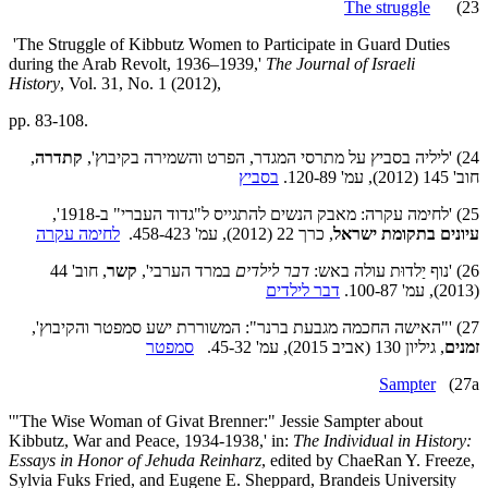
The struggle
23)
'The Struggle of Kibbutz Women to Participate in Guard Duties
during the Arab Revolt, 1936–1939,'
The Journal
of Israeli
History
,
Vol. 31, No. 1 (2012),
pp. 83-108.
24) 'ליליה בסביץ על מתרסי המגדר, הפרט והשמירה בקיבוץ',
קתדרה
,
חוב' 145 (2012), עמ' 120-89.
בסביץ
25) 'לחימה עקרה: מאבק הנשים להתגייס ל"גדוד העברי" ב-1918',
עיונים בתקומת ישראל
, כרך 22 (2012), עמ' 458-423.
לחימה עקרה
26) 'נוף יַלדוּת עולה באש:
דבר לילדים
במרד הערבי',
קשר
, חוב' 44
(2013), עמ' 100-87.
דבר לילדים
27) '"האישה החכמה מגבעת ברנר": המשוררת ישע סמפטר והקיבוץ',
זמנים
, גיליון 130 (אביב 2015), עמ' 45-32.
סמפטר
Sampter
(27a
'"The Wise Woman of Givat Brenner:" Jessie Sampter about
Kibbutz, War and Peace, 1934-1938,' in:
The Individual in History:
Essays in Honor of Jehuda Reinharz
, edited by ChaeRan Y. Freeze,
Sylvia Fuks Fried, and Eugene E. Sheppard, Brandeis University