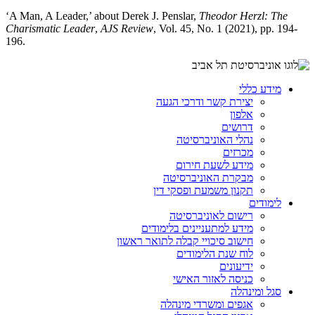
‘A Man, A Leader,’ about Derek J. Penslar,
Theodor Herzl: The
Charismatic Leader
,
AJS Review
, Vol. 45, No. 1 (2021), pp. 194-
196.
מידע כללי
יצירת קשר ודרכי הגעה
אלפון
דרושים
נהלי האוניברסיטה
מכרזים
מידע לשעת חירום
מבקרת האוניברסיטה
תקנון משמעת ופסקי דין
לימודים
רישום לאוניברסיטה
מידע למתעניינים בלימודים
חישוב סיכויי קבלה לתואר ראשון
לוח שנת הלימודים
ידיעונים
כניסה לאזור האישי
סגל ומינהלה
אגפים ומשרדי מינהלה