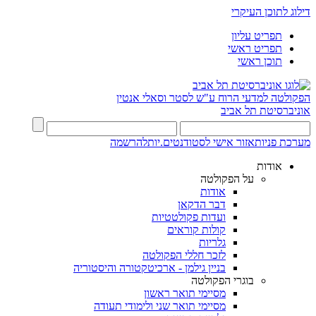
דילוג לתוכן העיקרי
תפריט עליון
תפריט ראשי
תוכן ראשי
הפקולטה למדעי הרוח
ע"ש לסטר וסאלי אנטין
אוניברסיטת תל אביב
מערכת פניות
אזור אישי לסטודנטים.יות
להרשמה
אודות
על הפקולטה
אודות
דבר הדקאן
ועדות פקולטטיות
קולות קוראים
גלריות
לזכר חללי הפקולטה
בניין גילמן - ארכיטקטורה והיסטוריה
בוגרי הפקולטה
מסיימי תואר ראשון
מסיימי תואר שני ולימודי תעודה