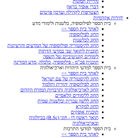
גלריית תמונות
דברי אופיר בראון
הצטרפות לקהילה ועדכון פרטים
יחידות אקדמיות
בית הספר לפילוסופיה, בלשנות ולימודי מדע
לאתר בית הספר >>
החוג לפילוסופיה
החוג לבלשנות
החוג להיסטוריה ופילוסופיה של המדעים והרעיונות
תוכנית לתואר שני במדעי הדתות
לימודים קוגניטיביים של השפה
תוכנית פכ"מ - פילוסופיה, כלכלה, מדע המדינה
בית הספר למדעי היהדות וארכיאולוגיה
לאתר בית הספר >>
החוג להיסטוריה של עם ישראל
החוג לפילוסופיה יהודית ותלמוד
החוג לארכיאולוגיה ותרבויות המזרח הקדום
החוג ללימודים קלאסיים
החוג ללשון עברית ובלשנות שמית
החוג למקרא
תוכנית אופקים
תואר ראשון דו - חוגי (B.Sc) בביולוגיה
ובארכיאולוגיה
בית הספר למדעי התרבות
לאתר בית הספר >>