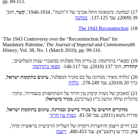
pp. 89-113.
17) '
במחנה
: ביטאונה התל-אביבי של ה"הגנה", 1946-1934',
קשר
, חוב'
39 (2009), עמ' 137-125.
במחנה
The 1943 Reconstruction
18)
'The 1943 Controversy over the “Reconstruction Plan” for
Mandatory Palestine,'
The Journal of Imperial and
Commonwealth
History
, Vol. 38, No. 1 (March 2010), pp. 99-116.
19)
'מפא"י בתדהמה: בן-גוריון מול מפלגתו במשברי שנות השלושים',
קתדרה
, חוב' 137 (2010), עמ' 146-117.
מפאי בתדהמה
20) 'גולדה מאיר: מנהיגה על כס מזכיר המפלגה',
עיונים בתקומת ישראל
,
כרך 20 (2010), עמ' 278-249.
גולדה
21) 'מאבקן של נשות קיבוץ עין חרוד על השתתפותן בשמירה', בתוך:
מרגלית שילה וגדעון כ"ץ (עורכים),
מגדר בישראל:
מחקרים חדשים על מגדר ביישוב ובמדינה
,
עיונים בתקומת ישראל
,
סדרת נושא (2011), עמ' 81-50.
נשות עין חרוד
22) 'חיים וייצמן והיווצרות דימויה של העלייה הרביעית בראשית ימיה',
ציון
, כרך עו (תשע"א), עמ' 480-453.
וייצמן