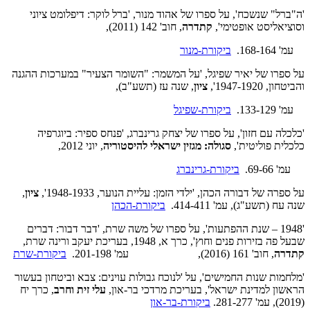
'ה"ברל" שנשכח', על ספרו של אהוד מנור, 'ברל לוקר: דיפלומט ציוני
וסוציאליסט אופטימי',
קתדרה
, חוב' 142 (2011),
עמ' 168-164.
ביקורת-מנור
על ספרו של יאיר שפיגל, 'על המשמר: "השומר הצעיר" במערכות ההגנה
והביטחון, 1947-1920',
ציון
, שנה עז (תשע"ב),
עמ' 133-129.
ביקורת-שפיגל
'כלכלה עם חזון', על ספרו של יצחק גרינברג, 'פנחס ספיר: ביוגרפיה
כלכלית פוליטית',
סגולה: מגזין ישראלי להיסטוריה
, יוני 2012,
עמ' 69-66.
ביקורת-גרינברג
על ספרה של דבורה הכהן, 'ילדי הזמן: עליית הנוער, 1948-1933',
ציון
,
שנה עח (תשע"ג), עמ' 414-411.
ביקורת-הכהן
'1948 – שנת ההפתעות', על ספרו של משה שרת, 'דבר דבור: דברים
שבעל פה בזירות פנים וחוץ', כרך א, 1948, בעריכת יעקב ורינה שרת,
קתדרה
, חוב' 161 (2016), עמ' 201-198.
ביקורת-שרת
'מלחמות שנות החמישים', על 'לנוכח גבולות עוינים: צבא וביטחון בעשור
הראשון למדינת ישראל', בעריכת מרדכי בר-און,
עלי זית וחרב
, כרך יח
(2019), עמ' 281-277.
ביקורת-בר-און