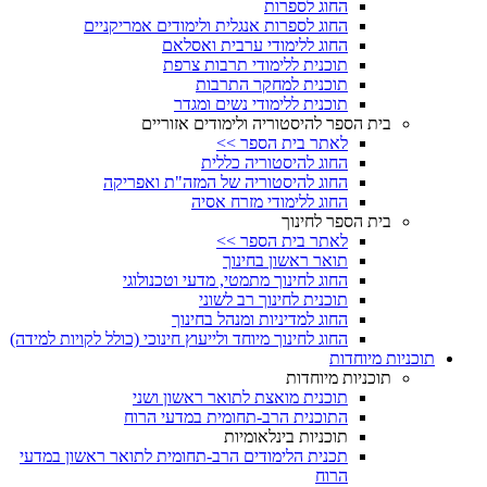
החוג לספרות
החוג לספרות אנגלית ולימודים אמריקניים
החוג ללימודי ערבית ואסלאם
תוכנית ללימודי תרבות צרפת
תוכנית למחקר התרבות
תוכנית ללימודי נשים ומגדר
בית הספר להיסטוריה ולימודים אזוריים
לאתר בית הספר >>
החוג להיסטוריה כללית
החוג להיסטוריה של המזה"ת ואפריקה
החוג ללימודי מזרח אסיה
בית הספר לחינוך
לאתר בית הספר >>
תואר ראשון בחינוך
החוג לחינוך מתמטי, מדעי וטכנולוגי
תוכנית לחינוך רב לשוני
החוג למדיניות ומנהל בחינוך
החוג לחינוך מיוחד ולייעוץ חינוכי (כולל לקויות למידה)
תוכניות מיוחדות
תוכניות מיוחדות
תוכנית מואצת לתואר ראשון ושני
התוכנית הרב-תחומית במדעי הרוח
תוכניות בינלאומיות
תכנית הלימודים הרב-תחומית לתואר ראשון במדעי
הרוח