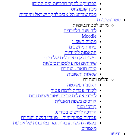
הפרוייקט לחקר תרבויות הים התיכון
מכון קונפוציוס
מכון שנדונג-תל אביב לחקר ישראל והיהדות
סטודנטים/ות
מידע לסטודנטים/ות
לוח שנת הלימודים
Moodle
מתווה תשפ"ו
כיתות מחשבים
התאמות לימודיות
רישום לקורסי ״כלים שלובים״
שירותים וסיוע לסטודנטים/יות
סיום תואר - הנחיות
שאלות ותשובות
נהלים והנחיות
תקנוני הפקולטה
לימודי עברית לרמת פטור
לימודי אנגלית לרמת פטור ושפות זרות
קורסים בשפה האנגלית
קורסי מגוון
הדרכה לרישום בבידינג
עבודות סמינריוניות – מועדי הגשה והנחיות
בקשה להגשת עבודת גמר במתכונת של אסופת
מאמרים
ידיעון