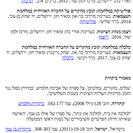
ואורי כהן. ירושלים, מרכז זלמן שזר, 2012. כרכים א-ב.
תרבות
פוליטיקה במלחמה: קובץ מחקרים על החברה האזרחית במלחמת
העצמאות
. בעריכת מרדכי בר-און ומאיר חזן. ירושלים, יד יצחק בן-צבי,
2014. כרך שלישי.
פוליטיקה
ויצמן מנהיג הציונות
. בעריכת אורי כהן ומאיר חזן. ירושלים, מרכז זלמן
שזר, 2016.
וייצמן
כלכלה במלחמה: קובץ מחקרים על החברה האזרחית במלחמת
העצמאות
. בעריכת מרדכי בר-און, יצחק גרינברג ומאיר חזן. ירושלים, יד
יצחק בן-צבי, 2017. כרך רביעי.
כלכלה
מאמרי ביקורת
'עולים, מהגרים, נמלטים', על ספרה של אביבה חלמיש, 'במירוץ כפול נגד
הזמן: מדיניות העלייה הציונית בשנות השלושים',
קתדרה
, חוב' 128 (יולי 2008), עמ' 182-177.
ביקורת-חלמיש
'למלכה אין בית, למלכה אין כתר', על ספרו של אילן בן-עמי, 'האישה
שאיתו: חייהן הפרטיים והציבוריים של נשות ראשי הממשלה
בישראל',
ישראל
, חוב' 19-18 (2011), עמ' 308-303.
ביקורת-בן עמי