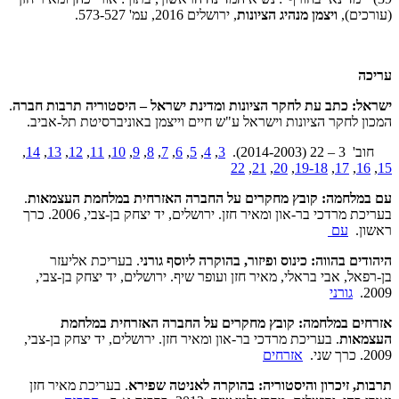
(עורכים),
ויצמן מנהיג הציונות
, ירושלים 2016, עמ' 573-527.
עריכה
ישראל: כתב עת לחקר הציונות ומדינת ישראל – היסטוריה תרבות חברה
.
המכון לחקר הציונות וישראל ע"ש חיים וייצמן באוניברסיטת תל-אביב.
חוב' 3 – 22 (2014-2003).
3
,
4
,
5
,
6
,
7
,
8
,
9
,
10
,
11
,
12
,
13
,
14
,
22
,
21
,
20
,
19-18
,
17
,
16
,
15
עם במלחמה: קובץ מחקרים על החברה האזרחית במלחמת העצמאות
.
בעריכת מרדכי בר-און ומאיר חזן. ירושלים, יד יצחק בן-צבי, 2006. כרך
ראשון.
עם
היהודים בהווה: כינוס ופיזור, בהוקרה ליוסף גורני
. בעריכת אליעזר
בן-רפאל, אבי בראלי, מאיר חזן ועופר שיף. ירושלים, יד יצחק בן-צבי,
2009.
גורני
אזרחים במלחמה: קובץ מחקרים על החברה האזרחית במלחמת
העצמאות
. בעריכת מרדכי בר-און ומאיר חזן. ירושלים, יד יצחק בן-צבי,
2009. כרך שני.
אזרחים
תרבות, זיכרון והיסטוריה: בהוקרה לאניטה שפירא
. בעריכת מאיר חזן