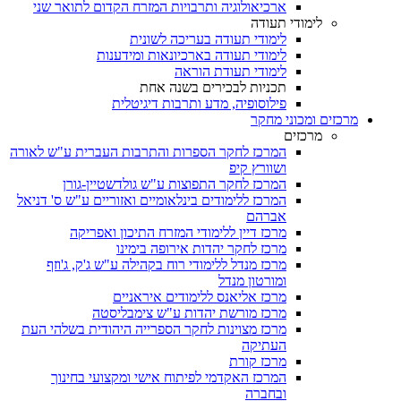
ארכיאולוגיה ותרבויות המזרח הקדום לתואר שני
לימודי תעודה
לימודי תעודה בעריכה לשונית
לימודי תעודה בארכיונאות ומידענות
לימודי תעודת הוראה
תכניות לבכירים בשנה אחת
פילוסופיה, מדע ותרבות דיגיטלית
מרכזים ומכוני מחקר
מרכזים
המרכז לחקר הספרות והתרבות העברית ע"ש לאורה
ושוורץ קיפ
המרכז לחקר התפוצות ע"ש גולדשטיין-גורן
המרכז ללימודים בינלאומיים ואזוריים ע"ש ס' דניאל
אברהם
מרכז דיין ללימודי המזרח התיכון ואפריקה
מרכז לחקר יהדות אירופה בימינו
מרכז מנדל ללימודי רוח בקהילה ע"ש ג'ק, ג'וזף
ומורטון מנדל
מרכז אליאנס ללימודים איראניים
מרכז מורשת יהדות ע"ש צימבליסטה
מרכז מצוינות לחקר הספרייה היהודית בשלהי העת
העתיקה
מרכז קורת
המרכז האקדמי לפיתוח אישי ומקצועי בחינוך
ובחברה