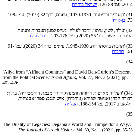
2014, עמ' 126-88.
ישראל בוחרת
31) 'בן-גוריון ובריטניה, 1939-1930',
עיונים
, כרך 32 (2019), עמ' 108-
73.
בן-גוריון
32)
'עולה, לשון, עיתון: "דבר לעולה" מגייס למען העברית ותנועת
העבודה',
קשר
, חוב' 55 (2020), עמ' 203-176.
דבר לעולה
33) 'תרבות בהסתדרות, 1945-1930',
עיונים
, כרך 34 (2020), עמ' 91-
61.
תרבות
34)
‘Aliya from “Affluent Countries” and David Ben-Gurion’s Descent
from the Political Scene,’
Israel Affairs
, Vol. 27, No. 3 (2021), pp.
402-426.
34a) 'העלייה מארצות הרווחה והמנהיג היורד מבמת ההיסטוריה', בתוך:
דבורה הכהן ואניטה שפירא (עורכות),
איש הנגב: ספר זאב צחור
,
תל-אביב 2017, עמ' 188-154.
העלייה
35)
.The Duality of Legacies: Degania’s World and Trumpeldor’s Way,’
‘​
The Journal of Israeli History
Vol. 39, No. 1 (2021), pp. 35-53
,