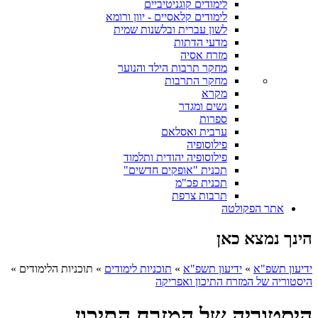
לימודים קוגניטיביים
לימודים קלאסיים - יוון ורומא
לשון עברית ובלשנות שמית
מדעי הדתות
מזרח אסיה
מחקר תרבות הילד והנוער
מחקר התרבות
מקרא
נשים ומגדר
ספרות
ערבית ואסלאם
פילוסופיה
פילוסופיה יהודית ותלמוד
תכנית "אופקים חדשים"
תכנית פכ"מ
תרבות צרפת
אתר הפקולטה
הינך נמצא כאן
ידיעון תשפ"א
»
ידיעון תשפ"א
»
תוכניות לימודים
»
תוכניות הלימודים
»
היסטוריה של המזרח התיכון ואפריקה
היסטוריה של המזרח התיכון