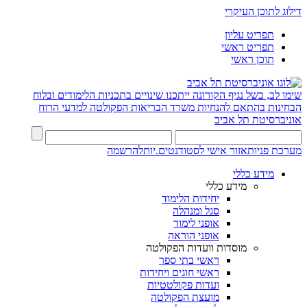
דילוג לתוכן העיקרי
תפריט עליון
תפריט ראשי
תוכן ראשי
שימו לב, בשל נגיף הקורונה ייתכנו שינויים בתכניות הלימודים ובלוח
הבחינות בהתאם להנחיות משרד הבריאות
הפקולטה למדעי הרוח
אוניברסיטת תל אביב
מערכת פניות
אזור אישי לסטודנטים.יות
להרשמה
מידע כללי
מידע כללי
יחידות הלימוד
סגל ומנהלה
אופני לימוד
אופני הוראה
מוסדות וועדות הפקולטה
ראשי בתי ספר
ראשי חוגים ויחידות
ועדות פקולטטיות
מועצת הפקולטה