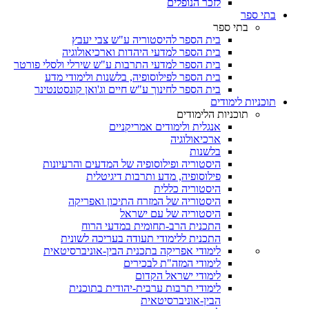
לזכר הנופלים
בתי ספר
בתי ספר
בית הספר להיסטוריה ע"ש צבי יעבץ
בית הספר למדעי היהדות וארכיאולוגיה
בית הספר למדעי התרבות ע"ש שירלי ולסלי פורטר
בית הספר לפילוסופיה, בלשנות ולימודי מדע
בית הספר לחינוך ע"ש חיים וג'ואן קונסטנטינר
תוכניות לימודים
תוכניות הלימודים
אנגלית ולימודים אמריקניים
ארכיאולוגיה
בלשנות
היסטוריה ופילוסופיה של המדעים והרעיונות
פילוסופיה, מדע ותרבות דיגיטלית
היסטוריה כללית
היסטוריה של המזרח התיכון ואפריקה
היסטוריה של עם ישראל
התכנית הרב-תחומית במדעי הרוח
התכנית ללימודי תעודה בעריכה לשונית
לימודי אפריקה בתכנית הבין-אוניברסיטאית
לימודי המזה"ת לבכירים
לימודי ישראל הקדום
לימודי תרבות ערבית-יהודית בתוכנית
הבין-אוניברסיטאית