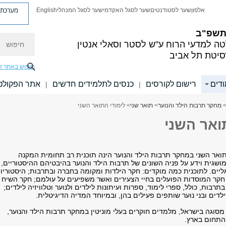
מערכת פ
אלפון
שער לסטודנטים
שער לסגל האקדמי
שער לסגל המנהלי
English
 תשפ"ב
חיפוש
ה למדעי הרוח
ע"ש לסטר וסאלי אנטין
סיטת תל אביב
חיפוש באתר ז
ודים
רישום לקורסים
כנסים לתלמידים חדשים
אתר הפקולט
|
|
מחקר תרבות הילד והנוער
>
תואר שני
> לימודי התואר השני
ואר השני
תואר השני במחקר תרבות הילד והנוער הינה תוכנית רב תחומית המקנה
שגית וידע על פניה השונים של תרבות הילד והנוער בהיבטיהם ההיסטוריים,
יים. לתוכנית כמה מוקדים: חקר הילדות ומקומה בחברה ובתרבות; היסטוריו
; חקר המוסדות הפועלים בחיי הצעירים ואשר משפיעים על עולמם; חקר השיח
תרבות, כולל, ספרי לימוד, ספרות ועיתונות לילדים ולנוער וטלוויזיה לילדים;
דים ובני נוער שותפים פעילים בהן, ובמיוחד המדיה הדיגיטלית.
 מסוגה בישראל, מלמדים חוקרים בעלי מוניטין במחקר תרבות הילד והנוער,
התחום בארץ.