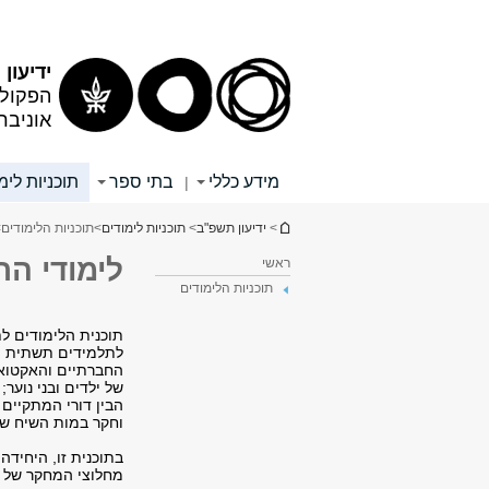
תוכן
תפריט
עליון
ראשי
ידיעון
הפקולט
אוניבר
מידע כללי
בתי ספר
תוכניות לימ
|
הינך נמצא כאן
>
ידיעון תשפ"ב
>
תוכניות לימודים
>
תוכניות הלימודים
>
לימודי הת
ראשי
תוכניות הלימודים
תוכנית הלימודים ל
לתלמידים תשתית מו
החברתיים והאקטואל
של ילדים ובני נוער
הבין דורי המתקיים ב
וחקר במות השיח שיל
בתוכנית זו, היחידה
מחלוצי המחקר של 