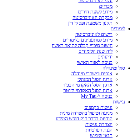
נהלי האוניברסיטה
מכרזים
מידע לשעת חירום
מבקרת האוניברסיטה
תקנון משמעת ופסקי דין
לימודים
רישום לאוניברסיטה
מידע למתעניינים בלימודים
חישוב סיכויי קבלה לתואר ראשון
לוח שנת הלימודים
ידיעונים
כניסה לאזור האישי
סגל ומינהלה
אגפים ומשרדי מינהלה
ארגון הסגל המנהלי
ארגון הסגל האקדמי הבכיר
ארגון הסגל האקדמי הזוטר
כניסה ל-My Tau
נגישות
נגישות בקמפוס
מניעה וטיפול בהטרדה מינית
הנחיות בדבר חוק חופש המידע
הצהרת נגישות
הגנת הפרטיות
תנאי שימוש