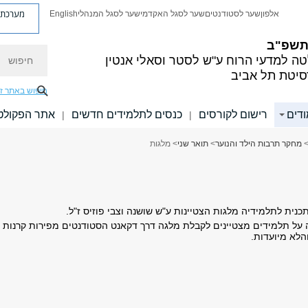
מערכת פ
אלפון
שער לסטודנטים
שער לסגל האקדמי
שער לסגל המנהלי
English
 תשפ"ב
חיפוש
ה למדעי הרוח
ע"ש לסטר וסאלי אנטין
סיטת תל אביב
חיפוש באתר ז
ודים
רישום לקורסים
כנסים לתלמידים חדשים
אתר הפקולט
|
|
מחקר תרבות הילד והנוער
>
תואר שני
> מלגות
ית לתלמידיה מלגות הצטיינות ע"ש שושנה וצבי פוזיס ז"ל.
על תלמידים מצטיינים לקבלת מלגה דרך דקאנט הסטודנטים מפירות קרנות
הלא מיועדות.