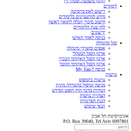
תקנון משמעת ופסקי דין
לימודים
רישום לאוניברסיטה
מידע למתעניינים בלימודים
חישוב סיכויי קבלה לתואר ראשון
לוח שנת הלימודים
ידיעונים
כניסה לאזור האישי
סגל ומינהלה
אגפים ומשרדי מינהלה
ארגון הסגל המנהלי
ארגון הסגל האקדמי הבכיר
ארגון הסגל האקדמי הזוטר
כניסה ל-My Tau
נגישות
נגישות בקמפוס
מניעה וטיפול בהטרדה מינית
הנחיות בדבר חוק חופש המידע
הצהרת נגישות
הגנת הפרטיות
תנאי שימוש
אוניברסיטת תל אביב
P.O. Box 39040, Tel Aviv 6997801