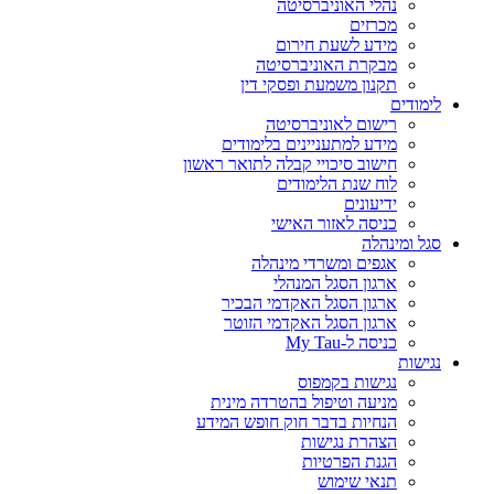
נהלי האוניברסיטה
מכרזים
מידע לשעת חירום
מבקרת האוניברסיטה
תקנון משמעת ופסקי דין
לימודים
רישום לאוניברסיטה
מידע למתעניינים בלימודים
חישוב סיכויי קבלה לתואר ראשון
לוח שנת הלימודים
ידיעונים
כניסה לאזור האישי
סגל ומינהלה
אגפים ומשרדי מינהלה
ארגון הסגל המנהלי
ארגון הסגל האקדמי הבכיר
ארגון הסגל האקדמי הזוטר
כניסה ל-My Tau
נגישות
נגישות בקמפוס
מניעה וטיפול בהטרדה מינית
הנחיות בדבר חוק חופש המידע
הצהרת נגישות
הגנת הפרטיות
תנאי שימוש