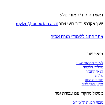
​ראש החוג: ד"ר אורי סלע
יועץ אקדמי:
ד"ר רועי צהר
roytzo@tauex.tau.ac.il
אתר החוג ללימודי מזרח אסיה
תואר שני
לימודי התואר השני
מסלולי הלימוד
תנאי הקבלה
מלגות
מזכירות החוג
תקנון הפקולטה
מסלול מחקרי עם עבודת גמר
מבנה תכנית הלימודים