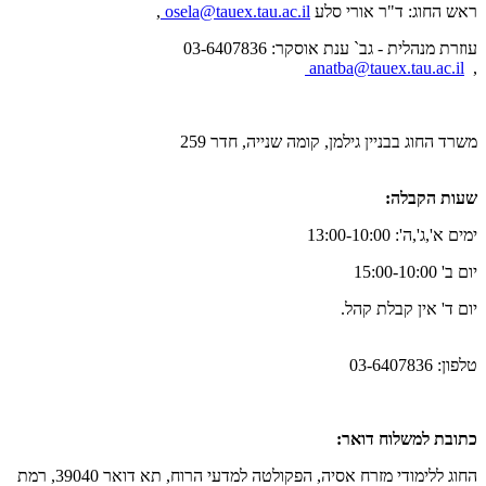
ראש החוג: ד"ר אורי סלע
osela@tauex.tau.ac.il
,
עוזרת מנהלית - גב` ענת אוסקר:‏ 03-6407836
anatba@tauex.tau.ac.il
,
​משרד החוג בבניין גילמן, קומה שנייה, חדר 259
​שעות הקבלה
:
ימים א',ג',ה': 13:00-10:00
יום ב' 15:00-10:00
יום ד' אין קבלת קהל
.
​טלפון: 03-6407836
כתובת למשלוח דואר
:
החוג ללימודי מזרח אסיה, הפקולטה למדעי הרוח, תא דואר 39040, רמת