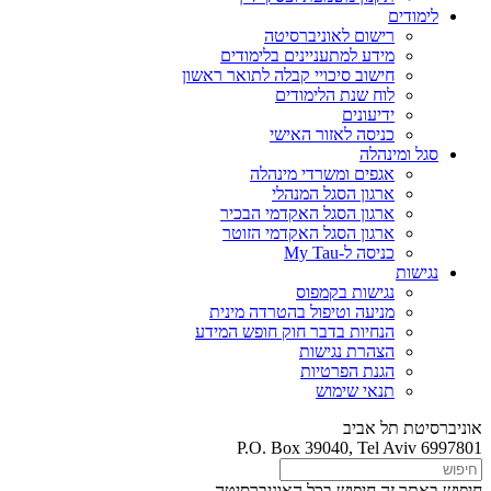
לימודים
רישום לאוניברסיטה
מידע למתעניינים בלימודים
חישוב סיכויי קבלה לתואר ראשון
לוח שנת הלימודים
ידיעונים
כניסה לאזור האישי
סגל ומינהלה
אגפים ומשרדי מינהלה
ארגון הסגל המנהלי
ארגון הסגל האקדמי הבכיר
ארגון הסגל האקדמי הזוטר
כניסה ל-My Tau
נגישות
נגישות בקמפוס
מניעה וטיפול בהטרדה מינית
הנחיות בדבר חוק חופש המידע
הצהרת נגישות
הגנת הפרטיות
תנאי שימוש
אוניברסיטת תל אביב
P.O. Box 39040, Tel Aviv 6997801
חיפוש באתר זה
חיפוש בכל האוניברסיטה