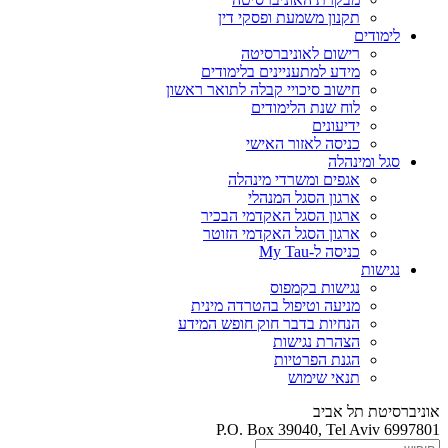
תקנון משמעת ופסקי דין
לימודים
רישום לאוניברסיטה
מידע למתעניינים בלימודים
חישוב סיכויי קבלה לתואר ראשון
לוח שנת הלימודים
ידיעונים
כניסה לאזור האישי
סגל ומינהלה
אגפים ומשרדי מינהלה
ארגון הסגל המנהלי
ארגון הסגל האקדמי הבכיר
ארגון הסגל האקדמי הזוטר
כניסה ל-My Tau
נגישות
נגישות בקמפוס
מניעה וטיפול בהטרדה מינית
הנחיות בדבר חוק חופש המידע
הצהרת נגישות
הגנת הפרטיות
תנאי שימוש
אוניברסיטת תל אביב
P.O. Box 39040, Tel Aviv 6997801