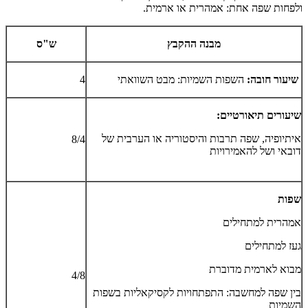
ולפחות שפה אחת: אמהרית או ארמית.
מבנה ההקבץ
ש"ס
שיעור חובה:
השפות השמיות: מבט השוואתי
4
שיעורים תיאורטיים:
איתיופיה, שפה תרבות והיסטוריה או הערבית של
8
/
4
דובאי ושל להאמירויות
שפות
אמהרית למתחילים
געז למתחילים
מבוא לארמית מדוברת
4/8
בין שפה למחשבה: התפתחויות לקסיקאליות בשפות
השמיות