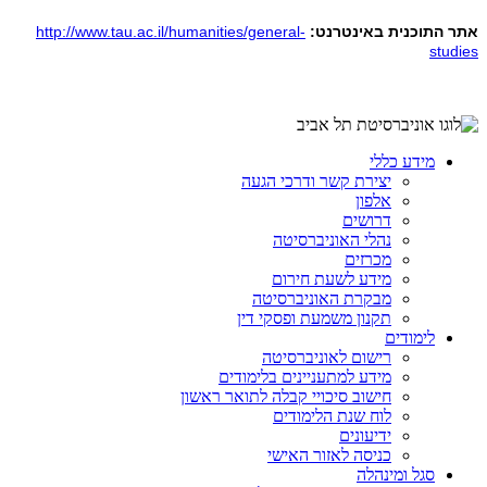
אתר התוכנית באינטרנט:
http://www.tau.ac.il/humanities/general-
studies
מידע כללי
יצירת קשר ודרכי הגעה
אלפון
דרושים
נהלי האוניברסיטה
מכרזים
מידע לשעת חירום
מבקרת האוניברסיטה
תקנון משמעת ופסקי דין
לימודים
רישום לאוניברסיטה
מידע למתעניינים בלימודים
חישוב סיכויי קבלה לתואר ראשון
לוח שנת הלימודים
ידיעונים
כניסה לאזור האישי
סגל ומינהלה