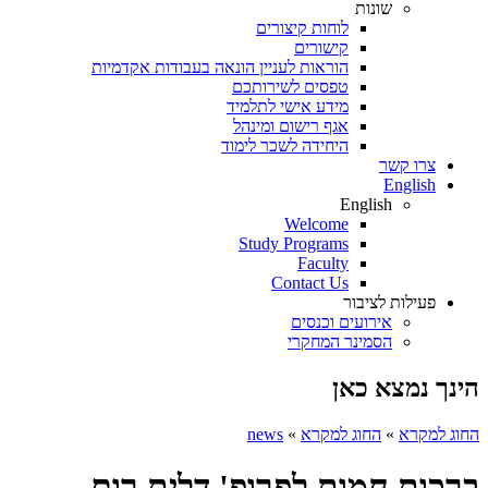
שונות
לוחות קיצורים
קישורים
הוראות לעניין הונאה בעבודות אקדמיות
טפסים לשירותכם
מידע אישי לתלמיד
אגף רישום ומינהל
היחידה לשכר לימוד
צרו קשר
English
English
Welcome
Study Programs
Faculty
Contact Us
פעילות לציבור
אירועים וכנסים
הסמינר המחקרי
הינך נמצא כאן
החוג למקרא
»
החוג למקרא
»
news
ברכות חמות לפרופ' דלית רום