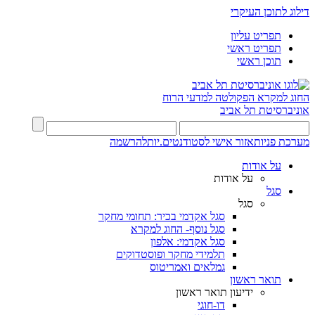
דילוג לתוכן העיקרי
תפריט עליון
תפריט ראשי
תוכן ראשי
החוג למקרא
הפקולטה למדעי הרוח
אוניברסיטת תל אביב
מערכת פניות
אזור אישי לסטודנטים.יות
להרשמה
על אודות
על אודות
סגל
סגל
סגל אקדמי בכיר: תחומי מחקר
סגל נוסף- החוג למקרא
סגל אקדמי: אלפון
תלמידי מחקר ופוסטדוקים
גמלאים ואמריטוס
תואר ראשון
ידיעון תואר ראשון
דו-חוגי