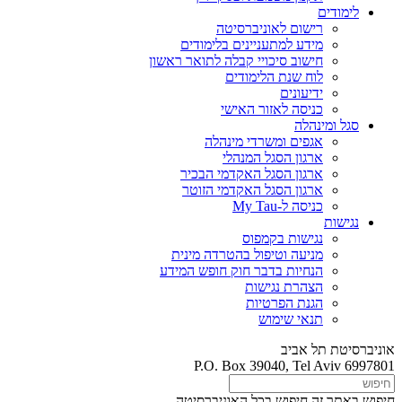
לימודים
רישום לאוניברסיטה
מידע למתעניינים בלימודים
חישוב סיכויי קבלה לתואר ראשון
לוח שנת הלימודים
ידיעונים
כניסה לאזור האישי
סגל ומינהלה
אגפים ומשרדי מינהלה
ארגון הסגל המנהלי
ארגון הסגל האקדמי הבכיר
ארגון הסגל האקדמי הזוטר
כניסה ל-My Tau
נגישות
נגישות בקמפוס
מניעה וטיפול בהטרדה מינית
הנחיות בדבר חוק חופש המידע
הצהרת נגישות
הגנת הפרטיות
תנאי שימוש
אוניברסיטת תל אביב
P.O. Box 39040, Tel Aviv 6997801
חיפוש באתר זה
חיפוש בכל האוניברסיטה