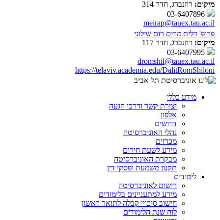
מיקום:
רוזנברג, חדר 314
03-6407896
meirap@tauex.tau.ac.il
פרופ' דלית מרים רום שילוני
מיקום:
רוזנברג, חדר 117
03-6407995
dromshil@tauex.tau.ac.il
https://telaviv.academia.edu/DalitRomShiloni
מידע כללי
יצירת קשר ודרכי הגעה
אלפון
דרושים
נהלי האוניברסיטה
מכרזים
מידע לשעת חירום
מבקרת האוניברסיטה
תקנון משמעת ופסקי דין
לימודים
רישום לאוניברסיטה
מידע למתעניינים בלימודים
חישוב סיכויי קבלה לתואר ראשון
לוח שנת הלימודים