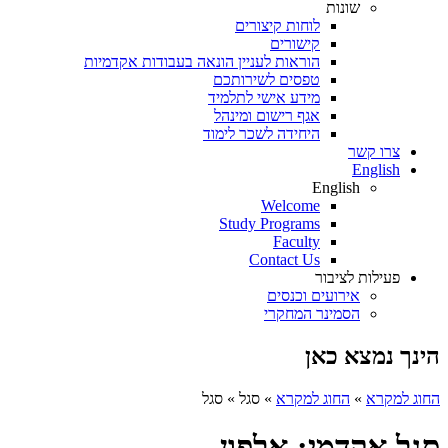
שונות
לוחות קיצורים
קישורים
הוראות לעניין הונאה בעבודות אקדמיות
טפסים לשירותכם
מידע אישי לתלמיד
אגף רישום ומינהל
היחידה לשכר לימוד
צרו קשר
English
English
Welcome
Study Programs
Faculty
Contact Us
פעילות לציבור
אירועים וכנסים
הסמינר המחקרי
הינך נמצא כאן
החוג למקרא
»
החוג למקרא
»
סגל
»
סגל
סגל אקדמי: אלפון