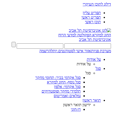
דילוג לתוכן העיקרי
תפריט עליון
תפריט ראשי
תוכן ראשי
החוג למקרא
הפקולטה למדעי הרוח
אוניברסיטת תל אביב
מערכת פניות
אזור אישי לסטודנטים.יות
להרשמה
על אודות
על אודות
סגל
סגל
סגל אקדמי בכיר: תחומי מחקר
סגל נוסף- החוג למקרא
סגל אקדמי: אלפון
תלמידי מחקר ופוסטדוקים
גמלאים ואמריטוס
תואר ראשון
ידיעון תואר ראשון
דו-חוגי