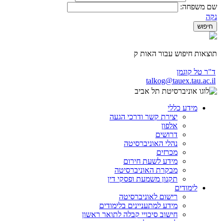
שם משפחה:
נקה
תוצאות חיפוש עבור האות ק
ד"ר טל קוגמן
talkog@tauex.tau.ac.il
מידע כללי
יצירת קשר ודרכי הגעה
אלפון
דרושים
נהלי האוניברסיטה
מכרזים
מידע לשעת חירום
מבקרת האוניברסיטה
תקנון משמעת ופסקי דין
לימודים
רישום לאוניברסיטה
מידע למתעניינים בלימודים
חישוב סיכויי קבלה לתואר ראשון