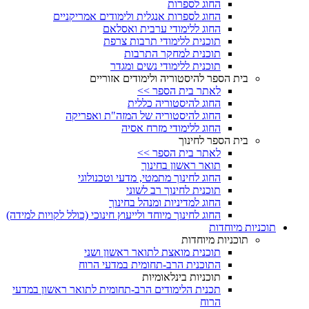
החוג לספרות
החוג לספרות אנגלית ולימודים אמריקניים
החוג ללימודי ערבית ואסלאם
תוכנית ללימודי תרבות צרפת
תוכנית למחקר התרבות
תוכנית ללימודי נשים ומגדר
בית הספר להיסטוריה ולימודים אזוריים
לאתר בית הספר >>
החוג להיסטוריה כללית
החוג להיסטוריה של המזה"ת ואפריקה
החוג ללימודי מזרח אסיה
בית הספר לחינוך
לאתר בית הספר >>
תואר ראשון בחינוך
החוג לחינוך מתמטי, מדעי וטכנולוגי
תוכנית לחינוך רב לשוני
החוג למדיניות ומנהל בחינוך
החוג לחינוך מיוחד ולייעוץ חינוכי (כולל לקויות למידה)
תוכניות מיוחדות
תוכניות מיוחדות
תוכנית מואצת לתואר ראשון ושני
התוכנית הרב-תחומית במדעי הרוח
תוכניות בינלאומיות
תכנית הלימודים הרב-תחומית לתואר ראשון במדעי
הרוח