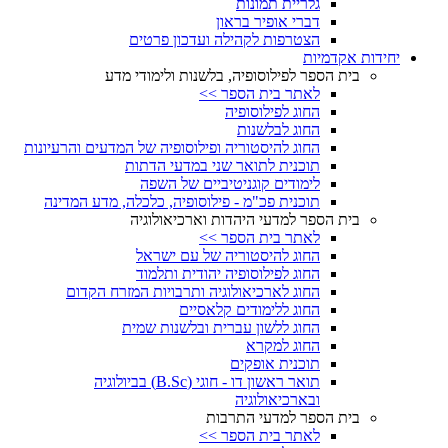
גלריית תמונות
דברי אופיר בראון
הצטרפות לקהילה ועדכון פרטים
יחידות אקדמיות
בית הספר לפילוסופיה, בלשנות ולימודי מדע
לאתר בית הספר >>
החוג לפילוסופיה
החוג לבלשנות
החוג להיסטוריה ופילוסופיה של המדעים והרעיונות
תוכנית לתואר שני במדעי הדתות
לימודים קוגניטיביים של השפה
תוכנית פכ"מ - פילוסופיה, כלכלה, מדע המדינה
בית הספר למדעי היהדות וארכיאולוגיה
לאתר בית הספר >>
החוג להיסטוריה של עם ישראל
החוג לפילוסופיה יהודית ותלמוד
החוג לארכיאולוגיה ותרבויות המזרח הקדום
החוג ללימודים קלאסיים
החוג ללשון עברית ובלשנות שמית
החוג למקרא
תוכנית אופקים
תואר ראשון דו - חוגי (B.Sc) בביולוגיה
ובארכיאולוגיה
בית הספר למדעי התרבות
לאתר בית הספר >>