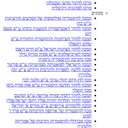
מרכז לחינוך מדעי וטכנולוגי
מרכז לפדגוגיה דיגיטלית
מכונים
המכון להיסטוריה ופילוסופיה של המדעים והרעיונות
ע"ש כהן
המכון לחקר האנטישמיות והגזענות בימינו ע"ש סטפן
רוט
המכון לחקר העיתונות והתקשורת היהודית ע"ש
שלום רוזנפלד
המכון לחקר הציונות וישראל ע"ש חיים וייצמן
המכון לארכיאולוגיה ע"ש סוניה ומרקו נדלר
מכון מינרבה להיסטוריה גרמנית
המכון הישראלי לפואטיקה וסמיוטיקה ע"ש פורטר
המכון ללשון, לספרות ולתרבות היידיש ע"ש יונה
גולדריץ'
מכון לדו-קיום יהודי-ערבי ע"ש וולטר לבך
המכון לחקר תודעה היסטורית ע"ש אוה ומרק ביסן
מכון קוטלר
המכון לחקר רוסיה ומזרח אירופה ע"ש קמינגס
המכון לחקר תולדות יהדות פולין ויחסי ישראל-פולין
המכון ללימודים אירופיים ע"ש מוריס א' קוריאל
מכון להיסטוריה של אירופה ותרבותה ע"ש פרד ו'
לסינג
מכון סברדלין להיסטוריה ותרבות של אמריקה
הלטינית