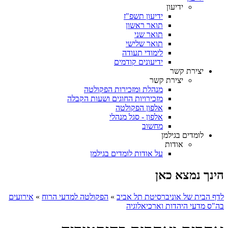
ידיעון
ידיעון תשפ"ז
תואר ראשון
תואר שני
תואר שלישי
לימודי תעודה
ידיעונים קודמים
יצירת קשר
יצירת קשר
מנהלת ומזכירות הפקולטה
מזכירויות החוגים ושעות הקבלה
אלפון הפקולטה
אלפון - סגל מנהלי
מחשוב
לומדים בגילמן
אודות
על אודות לומדים בגילמן
הינך נמצא כאן
לדף הבית של אוניברסיטת תל אביב
»
הפקולטה למדעי הרוח
»
אירועים
בה"ס מדעי היהדות וארכיאלוגיה