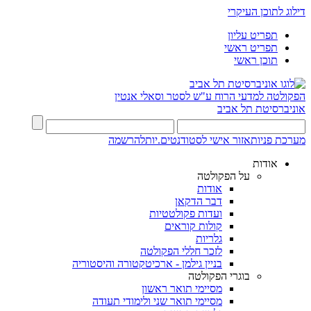
דילוג לתוכן העיקרי
תפריט עליון
תפריט ראשי
תוכן ראשי
הפקולטה למדעי הרוח
ע"ש לסטר וסאלי אנטין
אוניברסיטת תל אביב
מערכת פניות
אזור אישי לסטודנטים.יות
להרשמה
אודות
על הפקולטה
אודות
דבר הדקאן
ועדות פקולטטיות
קולות קוראים
גלריות
לזכר חללי הפקולטה
בניין גילמן - ארכיטקטורה והיסטוריה
בוגרי הפקולטה
מסיימי תואר ראשון
מסיימי תואר שני ולימודי תעודה