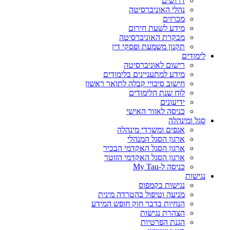
דרושים
נהלי האוניברסיטה
מכרזים
מידע לשעת חירום
מבקרת האוניברסיטה
תקנון משמעת ופסקי דין
לימודים
רישום לאוניברסיטה
מידע למתעניינים בלימודים
חישוב סיכויי קבלה לתואר ראשון
לוח שנת הלימודים
ידיעונים
כניסה לאזור האישי
סגל ומינהלה
אגפים ומשרדי מינהלה
ארגון הסגל המנהלי
ארגון הסגל האקדמי הבכיר
ארגון הסגל האקדמי הזוטר
כניסה ל-My Tau
נגישות
נגישות בקמפוס
מניעה וטיפול בהטרדה מינית
הנחיות בדבר חוק חופש המידע
הצהרת נגישות
הגנת הפרטיות