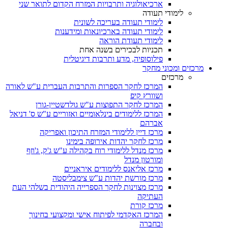
ארכיאולוגיה ותרבויות המזרח הקדום לתואר שני
לימודי תעודה
לימודי תעודה בעריכה לשונית
לימודי תעודה בארכיונאות ומידענות
לימודי תעודת הוראה
תכניות לבכירים בשנה אחת
פילוסופיה, מדע ותרבות דיגיטלית
מרכזים ומכוני מחקר
מרכזים
המרכז לחקר הספרות והתרבות העברית ע"ש לאורה
ושוורץ קיפ
המרכז לחקר התפוצות ע"ש גולדשטיין-גורן
המרכז ללימודים בינלאומיים ואזוריים ע"ש ס' דניאל
אברהם
מרכז דיין ללימודי המזרח התיכון ואפריקה
מרכז לחקר יהדות אירופה בימינו
מרכז מנדל ללימודי רוח בקהילה ע"ש ג'ק, ג'וזף
ומורטון מנדל
מרכז אליאנס ללימודים איראניים
מרכז מורשת יהדות ע"ש צימבליסטה
מרכז מצוינות לחקר הספרייה היהודית בשלהי העת
העתיקה
מרכז קורת
המרכז האקדמי לפיתוח אישי ומקצועי בחינוך
ובחברה