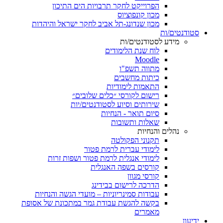
הפרוייקט לחקר תרבויות הים התיכון
מכון קונפוציוס
מכון שנדונג-תל אביב לחקר ישראל והיהדות
סטודנטים/ות
מידע לסטודנטים/ות
לוח שנת הלימודים
Moodle
מתווה תשפ"ו
כיתות מחשבים
התאמות לימודיות
רישום לקורסי ״כלים שלובים״
שירותים וסיוע לסטודנטים/יות
סיום תואר - הנחיות
שאלות ותשובות
נהלים והנחיות
תקנוני הפקולטה
לימודי עברית לרמת פטור
לימודי אנגלית לרמת פטור ושפות זרות
קורסים בשפה האנגלית
קורסי מגוון
הדרכה לרישום בבידינג
עבודות סמינריוניות – מועדי הגשה והנחיות
בקשה להגשת עבודת גמר במתכונת של אסופת
מאמרים
ידיעון