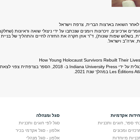
לאחר השואה בארצות הברית, צרפת וישראל
רים ארכיונים, זיכרונות ויומנים שנכתבו על ידי ניצולי שואה וראיונות (שחלקם
ת, בשלוש שפות שונות), ד"ר אוזן חקרה את החזרה לחיים והתהליך של בניית
 ארה"ב וישראל.
How Young Holocaust Survivors Rebuilt Their Live
הספר יצא לאור באנגלית על ידי Indiana University Press ב- 2018, הספר בצרפתית צפוי לצאת
חידות אקדמיות
סגל ומנהלה
תי ספר, חוגים ותכניות
סגל לפי חוגים ותכניות
רכזים ומכונים
אלפון - סגל אקדמי בכיר
כניות מיוחדות
אלפון - סגל מנהלי