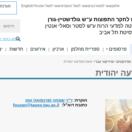
מערכת פ
אלפון
שער לסטודנטים
שער לסגל האקדמי
שער לסגל המנהלי
English
לחקר התפוצות ע"ש גולדשטיין-גורן
חיפוש
ה למדעי הרוח
ע"ש לסטר וסאלי אנטין
סיטת תל אביב
חיפוש באתר ז
פרסומים
ספריית מהלמן
ארכיון
אירועים
חדשות
יצ
|
|
|
|
|
 ופרויקטים
>
פרוייקטי עבר
> זהות ותודעה יהודית
עה יהודית
חוקרת:
ד"ר שמחה (פרנסואז) אוזן
כתובת דוא"ל
:
fouzan@tauex.tau.ac.il