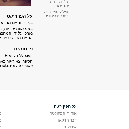
תולדות יהדות
אוקראינה
תפילה, ספרי תפילה
על הפרוייקט
והתרבות היהודית
בניית החיים מחדש 
באמצעות עדויות, חומ
נערכו על ידי המחבר
החיים מחדש בצרפת,
פרסומים
s – French Version
לאור בהוצאת Les Éditions Atlande במהלך שנת 2021.
על הפקולטה
י
אודות הפקולטה
ב
דבר הדקאן
מ
אירועים
ת