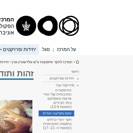
תוכן
תפריט
עליון
ראשי
המרכז 
הפקולט
אוניבר
על המרכז
סגל
יחידות ופרויקטים
|
הינך נמצא כאן
>
המרכז לחקר התפוצות ע"ש גולדשטיין-גורן
>
יחידות
זהות ותוד
ראשי
יחידות ופרויקטים
פרוייקטי עבר
ההיסטוריה
התרבותית של יהודי
ארצות האסלאם
בימי הביניים
(המאות 13-9)
זהות ותודעה יהודית
חקר יהודי כרתים
בתקופה הוונציאנית
(המאות ה- 13–17)