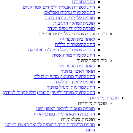
החוג לספרות
החוג לספרות אנגלית ולימודים אמריקניים
החוג ללימודי ערבית ואסלאם
תוכנית ללימודי תרבות צרפת
תוכנית למחקר התרבות
תוכנית ללימודי נשים ומגדר
בית הספר להיסטוריה ולימודים אזוריים
לאתר בית הספר >>
החוג להיסטוריה כללית
החוג להיסטוריה של המזה"ת ואפריקה
החוג ללימודי מזרח אסיה
בית הספר לחינוך
לאתר בית הספר >>
תואר ראשון בחינוך
החוג לחינוך מתמטי, מדעי וטכנולוגי
תוכנית לחינוך רב לשוני
החוג למדיניות ומנהל בחינוך
החוג לחינוך מיוחד ולייעוץ חינוכי (כולל לקויות למידה)
תוכניות מיוחדות
תוכניות מיוחדות
תוכנית מואצת לתואר ראשון ושני
התוכנית הרב-תחומית במדעי הרוח
תוכניות בינלאומיות
תכנית הלימודים הרב-תחומית לתואר ראשון במדעי
הרוח