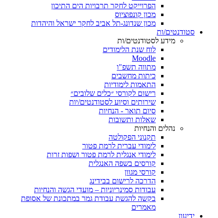
הפרוייקט לחקר תרבויות הים התיכון
מכון קונפוציוס
מכון שנדונג-תל אביב לחקר ישראל והיהדות
סטודנטים/ות
מידע לסטודנטים/ות
לוח שנת הלימודים
Moodle
מתווה תשפ"ו
כיתות מחשבים
התאמות לימודיות
רישום לקורסי ״כלים שלובים״
שירותים וסיוע לסטודנטים/יות
סיום תואר - הנחיות
שאלות ותשובות
נהלים והנחיות
תקנוני הפקולטה
לימודי עברית לרמת פטור
לימודי אנגלית לרמת פטור ושפות זרות
קורסים בשפה האנגלית
קורסי מגוון
הדרכה לרישום בבידינג
עבודות סמינריוניות – מועדי הגשה והנחיות
בקשה להגשת עבודת גמר במתכונת של אסופת
מאמרים
ידיעון