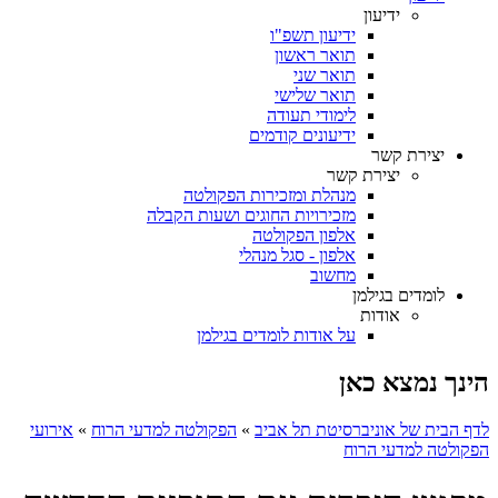
ידיעון
ידיעון תשפ"ו
תואר ראשון
תואר שני
תואר שלישי
לימודי תעודה
ידיעונים קודמים
יצירת קשר
יצירת קשר
מנהלת ומזכירות הפקולטה
מזכירויות החוגים ושעות הקבלה
אלפון הפקולטה
אלפון - סגל מנהלי
מחשוב
לומדים בגילמן
אודות
על אודות לומדים בגילמן
הינך נמצא כאן
לדף הבית של אוניברסיטת תל אביב
»
הפקולטה למדעי הרוח
»
אירועי
הפקולטה למדעי הרוח