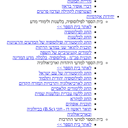
גלריית תמונות
דברי אופיר בראון
הצטרפות לקהילה ועדכון פרטים
יחידות אקדמיות
בית הספר לפילוסופיה, בלשנות ולימודי מדע
לאתר בית הספר >>
החוג לפילוסופיה
החוג לבלשנות
החוג להיסטוריה ופילוסופיה של המדעים והרעיונות
תוכנית לתואר שני במדעי הדתות
לימודים קוגניטיביים של השפה
תוכנית פכ"מ - פילוסופיה, כלכלה, מדע המדינה
בית הספר למדעי היהדות וארכיאולוגיה
לאתר בית הספר >>
החוג להיסטוריה של עם ישראל
החוג לפילוסופיה יהודית ותלמוד
החוג לארכיאולוגיה ותרבויות המזרח הקדום
החוג ללימודים קלאסיים
החוג ללשון עברית ובלשנות שמית
החוג למקרא
תוכנית אופקים
תואר ראשון דו - חוגי (B.Sc) בביולוגיה
ובארכיאולוגיה
בית הספר למדעי התרבות
לאתר בית הספר >>