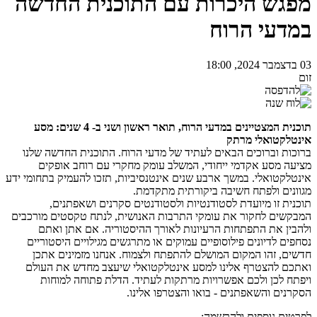
מפגש היכרות עם התוכנית החדשה
במדעי הרוח
03 בדצמבר 2024, 18:00
זום
תוכנית המצטיינים במדעי הרוח, תואר ראשון ושני ב- 4 שנים: מסע
אינטלקטואלי מרתק
ברוכות וברוכים הבאים לעתיד של מדעי הרוח. התוכנית החדשה שלנו
מציעה מסע אקדמי ייחודי, המשלב עומק מחקרי עם רוחב אופקים
אינטלקטואלי. במשך ארבע שנים אינטנסיביות, תזכו להעמיק בתחומי ידע
מגוונים ולפתח חשיבה ביקורתית מתקדמת.
תוכנית זו מיועדת לסטודנטיות ולסטודנטים סקרנים ושאפתנים,
המבקשים לחקור את עומקי התרבות האנושית, לנתח טקסטים מורכבים
ולהבין את התפתחות הרעיונות לאורך ההיסטוריה. אם אתן ואתם
נסחפים לדיונים פילוסופיים עמוקים או מתרגשים מגילויים היסטוריים
חדשים, זהו המקום המושלם להתפתח ולצמוח. אנחנו מזמינים אתכן
ואתכם להצטרף אלינו למסע אינטלקטואלי שיעצב מחדש את העולם
ויפתח לכן ולכם אפשרויות מרתקות לעתיד. הדלת פתוחה למוחות
הסקרנים והשאפתנים - בואו והצטרפו אלינו.
לפרטים נוספים ולהרשמה: