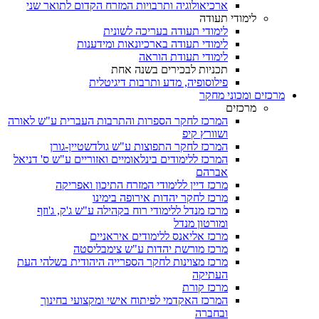
ארכיאולוגיה ותרבויות המזרח הקדום לתואר שני
לימודי תעודה
לימודי תעודה בעריכה לשונית
לימודי תעודה בארכיונאות ומידענות
לימודי תעודת הוראה
תכניות לבכירים בשנה אחת
פילוסופיה, מדע ותרבות דיגיטלית
מרכזים ומכוני מחקר
מרכזים
המרכז לחקר הספרות והתרבות העברית ע"ש לאורה
ושוורץ קיפ
המרכז לחקר התפוצות ע"ש גולדשטיין-גורן
המרכז ללימודים בינלאומיים ואזוריים ע"ש ס' דניאל
אברהם
מרכז דיין ללימודי המזרח התיכון ואפריקה
מרכז לחקר יהדות אירופה בימינו
מרכז מנדל ללימודי רוח בקהילה ע"ש ג'ק, ג'וזף
ומורטון מנדל
מרכז אליאנס ללימודים איראניים
מרכז מורשת יהדות ע"ש צימבליסטה
מרכז מצוינות לחקר הספרייה היהודית בשלהי העת
העתיקה
מרכז קורת
המרכז האקדמי לפיתוח אישי ומקצועי בחינוך
ובחברה