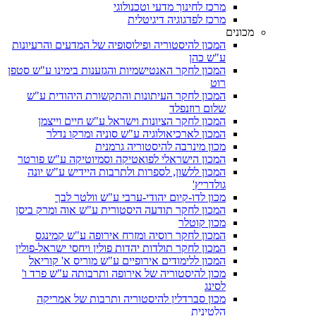
מרכז לחינוך מדעי וטכנולוגי
מרכז לפדגוגיה דיגיטלית
מכונים
המכון להיסטוריה ופילוסופיה של המדעים והרעיונות
ע"ש כהן
המכון לחקר האנטישמיות והגזענות בימינו ע"ש סטפן
רוט
המכון לחקר העיתונות והתקשורת היהודית ע"ש
שלום רוזנפלד
המכון לחקר הציונות וישראל ע"ש חיים וייצמן
המכון לארכיאולוגיה ע"ש סוניה ומרקו נדלר
מכון מינרבה להיסטוריה גרמנית
המכון הישראלי לפואטיקה וסמיוטיקה ע"ש פורטר
המכון ללשון, לספרות ולתרבות היידיש ע"ש יונה
גולדריץ'
מכון לדו-קיום יהודי-ערבי ע"ש וולטר לבך
המכון לחקר תודעה היסטורית ע"ש אוה ומרק ביסן
מכון קוטלר
המכון לחקר רוסיה ומזרח אירופה ע"ש קמינגס
המכון לחקר תולדות יהדות פולין ויחסי ישראל-פולין
המכון ללימודים אירופיים ע"ש מוריס א' קוריאל
מכון להיסטוריה של אירופה ותרבותה ע"ש פרד ו'
לסינג
מכון סברדלין להיסטוריה ותרבות של אמריקה
הלטינית