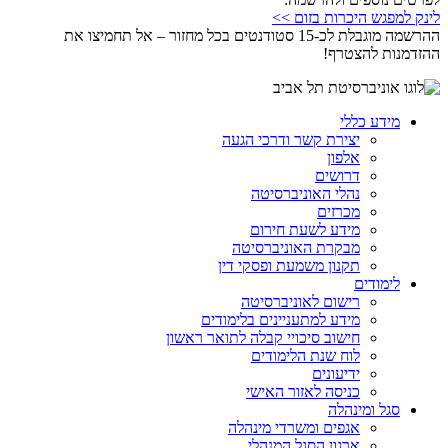
לינק למפגש היכרות בזום >>
ההרשמה מוגבלת לכ-15 סטודנטים בכל מחזור – אל תחמיצו את
ההזדמנות להצטרף!
מידע כללי
יצירת קשר ודרכי הגעה
אלפון
דרושים
נהלי האוניברסיטה
מכרזים
מידע לשעת חירום
מבקרת האוניברסיטה
תקנון משמעת ופסקי דין
לימודים
רישום לאוניברסיטה
מידע למתעניינים בלימודים
חישוב סיכויי קבלה לתואר ראשון
לוח שנת הלימודים
ידיעונים
כניסה לאזור האישי
סגל ומינהלה
אגפים ומשרדי מינהלה
ארגון הסגל המנהלי