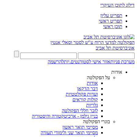
דילוג לתוכן העיקרי
תפריט עליון
תפריט ראשי
תוכן ראשי
הפקולטה למדעי הרוח
ע"ש לסטר וסאלי אנטין
אוניברסיטת תל אביב
מערכת פניות
אזור אישי לסטודנטים.יות
להרשמה
אודות
על הפקולטה
אודות
דבר הדקאן
ועדות פקולטטיות
קולות קוראים
גלריות
לזכר חללי הפקולטה
בניין גילמן - ארכיטקטורה והיסטוריה
בוגרי הפקולטה
מסיימי תואר ראשון
מסיימי תואר שני ולימודי תעודה