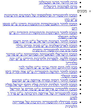
מרכז לחינוך מדעי וטכנולוגי
מרכז לפדגוגיה דיגיטלית
מכונים
המכון להיסטוריה ופילוסופיה של המדעים והרעיונות
ע"ש כהן
המכון לחקר האנטישמיות והגזענות בימינו ע"ש סטפן
רוט
המכון לחקר העיתונות והתקשורת היהודית ע"ש
שלום רוזנפלד
המכון לחקר הציונות וישראל ע"ש חיים וייצמן
המכון לארכיאולוגיה ע"ש סוניה ומרקו נדלר
מכון מינרבה להיסטוריה גרמנית
המכון הישראלי לפואטיקה וסמיוטיקה ע"ש פורטר
המכון ללשון, לספרות ולתרבות היידיש ע"ש יונה
גולדריץ'
מכון לדו-קיום יהודי-ערבי ע"ש וולטר לבך
המכון לחקר תודעה היסטורית ע"ש אוה ומרק ביסן
מכון קוטלר
המכון לחקר רוסיה ומזרח אירופה ע"ש קמינגס
המכון לחקר תולדות יהדות פולין ויחסי ישראל-פולין
המכון ללימודים אירופיים ע"ש מוריס א' קוריאל
מכון להיסטוריה של אירופה ותרבותה ע"ש פרד ו'
לסינג
מכון סברדלין להיסטוריה ותרבות של אמריקה
הלטינית