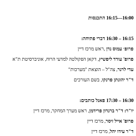
16:00—16:15 התכנסות
16:15 – 16:30 דברי פתיחה
:
פרופ׳ עמוס נדן
,
ראש מרכז דיין
פרופ' עודד ליפשיץ
, דקאן הפקולטה למדעי הרוח, אוניברסיטת ת"א
עדי לרנר
, צה"ל – הוצאת "מערכות"
ד"ר יהונתן פרנקו
, בשם העורכים
16:30 – 17:30 פאנל כותבים:
יו"ר: ד"ר ברנדון פרידמן
, ראש מערך המחקר, מרכז דיין
פרופ' אייל זיסר
, מרכז דיין
ד"ר עידו יהל
, מרכז דיין