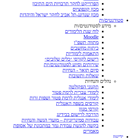
הפרוייקט לחקר תרבויות הים התיכון
מכון קונפוציוס
מכון שנדונג-תל אביב לחקר ישראל והיהדות
סטודנטים/ות
מידע לסטודנטים/ות
לוח שנת הלימודים
Moodle
מתווה תשפ"ו
כיתות מחשבים
התאמות לימודיות
רישום לקורסי ״כלים שלובים״
שירותים וסיוע לסטודנטים/יות
סיום תואר - הנחיות
שאלות ותשובות
נהלים והנחיות
תקנוני הפקולטה
לימודי עברית לרמת פטור
לימודי אנגלית לרמת פטור ושפות זרות
קורסים בשפה האנגלית
קורסי מגוון
הדרכה לרישום בבידינג
עבודות סמינריוניות – מועדי הגשה והנחיות
בקשה להגשת עבודת גמר במתכונת של אסופת
מאמרים
ידיעון