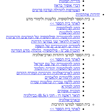
גלריית תמונות
דברי אופיר בראון
הצטרפות לקהילה ועדכון פרטים
יחידות אקדמיות
בית הספר לפילוסופיה, בלשנות ולימודי מדע
לאתר בית הספר >>
החוג לפילוסופיה
החוג לבלשנות
החוג להיסטוריה ופילוסופיה של המדעים והרעיונות
תוכנית לתואר שני במדעי הדתות
לימודים קוגניטיביים של השפה
תוכנית פכ"מ - פילוסופיה, כלכלה, מדע המדינה
בית הספר למדעי היהדות וארכיאולוגיה
לאתר בית הספר >>
החוג להיסטוריה של עם ישראל
החוג לפילוסופיה יהודית ותלמוד
החוג לארכיאולוגיה ותרבויות המזרח הקדום
החוג ללימודים קלאסיים
החוג ללשון עברית ובלשנות שמית
החוג למקרא
תוכנית אופקים
תואר ראשון דו - חוגי (B.Sc) בביולוגיה
ובארכיאולוגיה
בית הספר למדעי התרבות
לאתר בית הספר >>