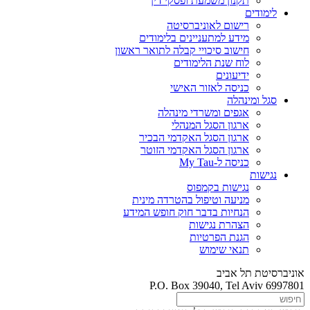
תקנון משמעת ופסקי דין
לימודים
רישום לאוניברסיטה
מידע למתעניינים בלימודים
חישוב סיכויי קבלה לתואר ראשון
לוח שנת הלימודים
ידיעונים
כניסה לאזור האישי
סגל ומינהלה
אגפים ומשרדי מינהלה
ארגון הסגל המנהלי
ארגון הסגל האקדמי הבכיר
ארגון הסגל האקדמי הזוטר
כניסה ל-My Tau
נגישות
נגישות בקמפוס
מניעה וטיפול בהטרדה מינית
הנחיות בדבר חוק חופש המידע
הצהרת נגישות
הגנת הפרטיות
תנאי שימוש
אוניברסיטת תל אביב
P.O. Box 39040, Tel Aviv 6997801