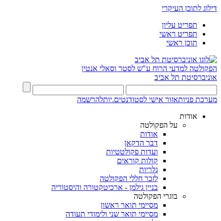
דילוג לתוכן העיקרי
תפריט עליון
תפריט ראשי
תוכן ראשי
הפקולטה למדעי הרוח
ע"ש לסטר וסאלי אנטין
אוניברסיטת תל אביב
מערכת פניות
אזור אישי לסטודנטים.יות
להרשמה
אודות
על הפקולטה
אודות
דבר הדקאן
ועדות פקולטטיות
קולות קוראים
גלריות
לזכר חללי הפקולטה
בניין גילמן - ארכיטקטורה והיסטוריה
בוגרי הפקולטה
מסיימי תואר ראשון
מסיימי תואר שני ולימודי תעודה