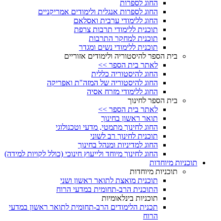
החוג לספרות
החוג לספרות אנגלית ולימודים אמריקניים
החוג ללימודי ערבית ואסלאם
תוכנית ללימודי תרבות צרפת
תוכנית למחקר התרבות
תוכנית ללימודי נשים ומגדר
בית הספר להיסטוריה ולימודים אזוריים
לאתר בית הספר >>
החוג להיסטוריה כללית
החוג להיסטוריה של המזה"ת ואפריקה
החוג ללימודי מזרח אסיה
בית הספר לחינוך
לאתר בית הספר >>
תואר ראשון בחינוך
החוג לחינוך מתמטי, מדעי וטכנולוגי
תוכנית לחינוך רב לשוני
החוג למדיניות ומנהל בחינוך
החוג לחינוך מיוחד ולייעוץ חינוכי (כולל לקויות למידה)
תוכניות מיוחדות
תוכניות מיוחדות
תוכנית מואצת לתואר ראשון ושני
התוכנית הרב-תחומית במדעי הרוח
תוכניות בינלאומיות
תכנית הלימודים הרב-תחומית לתואר ראשון במדעי
הרוח