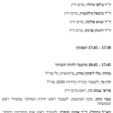
ד"ר צ'לסי מיולר
, מרכז דיין
ד"ר מיכאל מילשטיין
, מרכז דיין
ד"ר שגיא פולקה
, מרכז דיין
ד"ר יהונתן פרנקו
, מרכז דיין
17:30 – 17:45 הפסקה
17:45 – 18:45 מהעבר להווה והעתיד
מנחה: טלי ליפקין-שחק,
עיתונאית, גלי צה"ל
קרן בר
, לשעבר בכירה ביחידה 8200, צה"ל
פרופ' עמוס נדן
, ראש מרכז דיין
נעמי נוימן
, מכון וושינגטון, לשעבר ראש יחידת המחקר במשרד ראש
הממשלה
תא"ל (במיל') ד"ר אמנון סופרין
, לשעבר ראש אגף המודיעין במוסד,