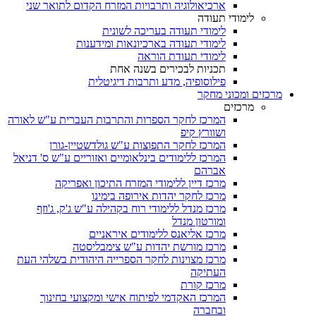
ארכיאולוגיה ותרבויות המזרח הקדום לתואר שני
לימודי תעודה
לימודי תעודה בעריכה לשונית
לימודי תעודה בארכיונאות ומידענות
לימודי תעודת הוראה
תכניות לבכירים בשנה אחת
פילוסופיה, מדע ותרבות דיגיטלית
מרכזים ומכוני מחקר
מרכזים
המרכז לחקר הספרות והתרבות העברית ע"ש לאורה
ושוורץ קיפ
המרכז לחקר התפוצות ע"ש גולדשטיין-גורן
המרכז ללימודים בינלאומיים ואזוריים ע"ש ס' דניאל
אברהם
מרכז דיין ללימודי המזרח התיכון ואפריקה
מרכז לחקר יהדות אירופה בימינו
מרכז מנדל ללימודי רוח בקהילה ע"ש ג'ק, ג'וזף
ומורטון מנדל
מרכז אליאנס ללימודים איראניים
מרכז מורשת יהדות ע"ש צימבליסטה
מרכז מצוינות לחקר הספרייה היהודית בשלהי העת
העתיקה
מרכז קורת
המרכז האקדמי לפיתוח אישי ומקצועי בחינוך
ובחברה