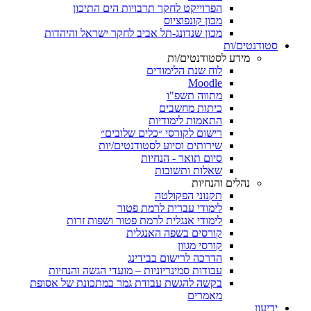
הפרוייקט לחקר תרבויות הים התיכון
מכון קונפוציוס
מכון שנדונג-תל אביב לחקר ישראל והיהדות
סטודנטים/ות
מידע לסטודנטים/ות
לוח שנת הלימודים
Moodle
מתווה תשפ"ו
כיתות מחשבים
התאמות לימודיות
רישום לקורסי ״כלים שלובים״
שירותים וסיוע לסטודנטים/יות
סיום תואר - הנחיות
שאלות ותשובות
נהלים והנחיות
תקנוני הפקולטה
לימודי עברית לרמת פטור
לימודי אנגלית לרמת פטור ושפות זרות
קורסים בשפה האנגלית
קורסי מגוון
הדרכה לרישום בבידינג
עבודות סמינריוניות – מועדי הגשה והנחיות
בקשה להגשת עבודת גמר במתכונת של אסופת
מאמרים
ידיעון