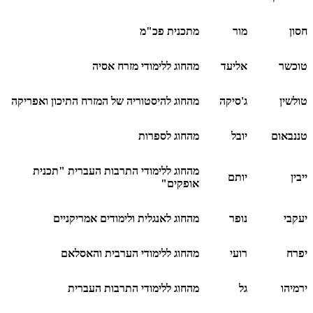
חסון
מור
מתכנית פכ"מ
טוכשר
אליעד
מהחוג ללימודי מזרח אסיה
טולשין
ג'סיקה
מהחוג להיסטוריה של המזרח התיכון ואפריקה
טננבאום
יובל
מהחוג לספרות
מהחוג ללימודי התרבות העברית "תכנית
ייבין
יותם
אופקים"
יעקבי
נופר
מהחוג לאנגלית ולימודים אמריקניים
יפרח
רועי
מהחוג ללימודי הערבית והאסלאם
ירמיהו
גל
מהחוג ללימודי התרבות העברית