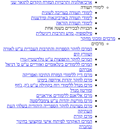
ארכיאולוגיה ותרבויות המזרח הקדום לתואר שני
לימודי תעודה
לימודי תעודה בעריכה לשונית
לימודי תעודה בארכיונאות ומידענות
לימודי תעודת הוראה
תכניות לבכירים בשנה אחת
פילוסופיה, מדע ותרבות דיגיטלית
מרכזים ומכוני מחקר
מרכזים
המרכז לחקר הספרות והתרבות העברית ע"ש לאורה
ושוורץ קיפ
המרכז לחקר התפוצות ע"ש גולדשטיין-גורן
המרכז ללימודים בינלאומיים ואזוריים ע"ש ס' דניאל
אברהם
מרכז דיין ללימודי המזרח התיכון ואפריקה
מרכז לחקר יהדות אירופה בימינו
מרכז מנדל ללימודי רוח בקהילה ע"ש ג'ק, ג'וזף
ומורטון מנדל
מרכז אליאנס ללימודים איראניים
מרכז מורשת יהדות ע"ש צימבליסטה
מרכז מצוינות לחקר הספרייה היהודית בשלהי העת
העתיקה
מרכז קורת
המרכז האקדמי לפיתוח אישי ומקצועי בחינוך
ובחברה