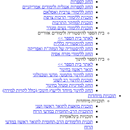
החוג לספרות
החוג לספרות אנגלית ולימודים אמריקניים
החוג ללימודי ערבית ואסלאם
תוכנית ללימודי תרבות צרפת
תוכנית למחקר התרבות
תוכנית ללימודי נשים ומגדר
בית הספר להיסטוריה ולימודים אזוריים
לאתר בית הספר >>
החוג להיסטוריה כללית
החוג להיסטוריה של המזה"ת ואפריקה
החוג ללימודי מזרח אסיה
בית הספר לחינוך
לאתר בית הספר >>
תואר ראשון בחינוך
החוג לחינוך מתמטי, מדעי וטכנולוגי
תוכנית לחינוך רב לשוני
החוג למדיניות ומנהל בחינוך
החוג לחינוך מיוחד ולייעוץ חינוכי (כולל לקויות למידה)
תוכניות מיוחדות
תוכניות מיוחדות
תוכנית מואצת לתואר ראשון ושני
התוכנית הרב-תחומית במדעי הרוח
תוכניות בינלאומיות
תכנית הלימודים הרב-תחומית לתואר ראשון במדעי
הרוח