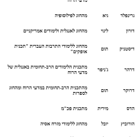
מדעי הרוח
גרינפלד
גיא
מהחוג לפילוסופיה
דורון
לינוי
מהחוג לאנגלית ולימודים אמריקניים
מהחוג ללימודי התרבות העברית "תכנית
דיסטניק
תום
אופקים"
מתכנית הלימודים הרב-תחומית באנגלית של
דרהר
ג'ניפר
מדעי הרוח
מהתכנית הרב-תחומית במדעי הרוח ומהחוג
דרוקר
תום
לספרות
הדס
מירית
מתכנית פכ"מ
הורוביץ
יובל
מהחוג ללימודי מזרח אסיה