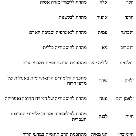
הלר
אלה
מהחוג ללימודי מזרח אסיה
הרפז
אופיר
מהחוג לבלשנות
וינברגר
עמית
מהחוג לגאוגרפיה וסביבת האדם
וינטרוב
גיא
מהחוג להיסטוריה כללית
זיגלבוים
ליליה יהל
מהתכנית הרב-תחומית במדעי הרוח
מתכנית הלימודים הרב-תחומית באנגלית של
זלניק
שרון
מדעי הרוח
זלצמן רגב
נועה
מהחוג להיסטוריה של המזרח התיכון ואפריקה
מהחוג לפילוסופיה ומהחוג ללימודי התרבות
חיות
לבנה
העברית
חיימוביץ'
הני מאיה
מהתכנית הרב-תחומית במדעי הרוח