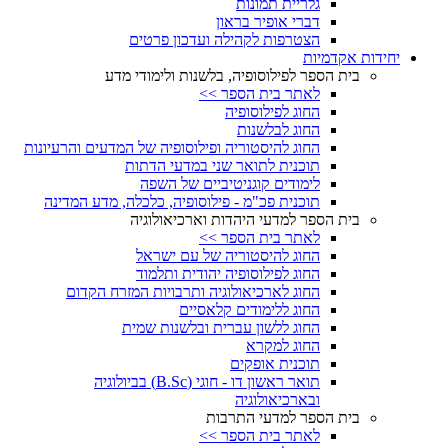
גלריית תמונות
דברי אופיר בראון
הצטרפות לקהילה ועדכון פרטים
יחידות אקדמיות
בית הספר לפילוסופיה, בלשנות ולימודי מדע
לאתר בית הספר >>
החוג לפילוסופיה
החוג לבלשנות
החוג להיסטוריה ופילוסופיה של המדעים והרעיונות
תוכנית לתואר שני במדעי הדתות
לימודים קוגניטיביים של השפה
תוכנית פכ"מ - פילוסופיה, כלכלה, מדע המדינה
בית הספר למדעי היהדות וארכיאולוגיה
לאתר בית הספר >>
החוג להיסטוריה של עם ישראל
החוג לפילוסופיה יהודית ותלמוד
החוג לארכיאולוגיה ותרבויות המזרח הקדום
החוג ללימודים קלאסיים
החוג ללשון עברית ובלשנות שמית
החוג למקרא
תוכנית אופקים
תואר ראשון דו - חוגי (B.Sc) בביולוגיה
ובארכיאולוגיה
בית הספר למדעי התרבות
לאתר בית הספר >>