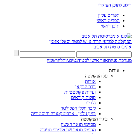
דילוג לתוכן העיקרי
תפריט עליון
תפריט ראשי
תוכן ראשי
הפקולטה למדעי הרוח
ע"ש לסטר וסאלי אנטין
אוניברסיטת תל אביב
מערכת פניות
אזור אישי לסטודנטים.יות
להרשמה
אודות
על הפקולטה
אודות
דבר הדקאן
ועדות פקולטטיות
קולות קוראים
גלריות
לזכר חללי הפקולטה
בניין גילמן - ארכיטקטורה והיסטוריה
בוגרי הפקולטה
מסיימי תואר ראשון
מסיימי תואר שני ולימודי תעודה