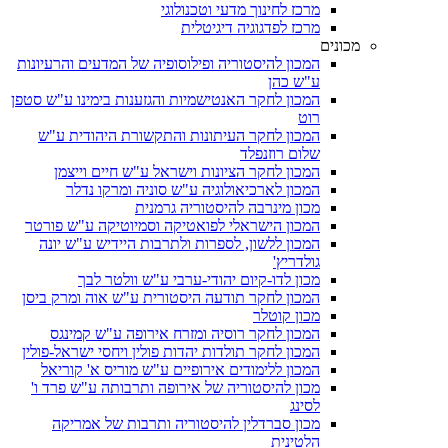
מרכז לחינוך מדעי וטכנולוגי
מרכז לפדגוגיה דיגיטלית
מכונים
המכון להיסטוריה ופילוסופיה של המדעים והרעיונות
ע"ש כהן
המכון לחקר האנטישמיות והגזענות בימינו ע"ש סטפן
רוט
המכון לחקר העיתונות והתקשורת היהודית ע"ש
שלום רוזנפלד
המכון לחקר הציונות וישראל ע"ש חיים וייצמן
המכון לארכיאולוגיה ע"ש סוניה ומרקו נדלר
מכון מינרבה להיסטוריה גרמנית
המכון הישראלי לפואטיקה וסמיוטיקה ע"ש פורטר
המכון ללשון, לספרות ולתרבות היידיש ע"ש יונה
גולדריץ'
מכון לדו-קיום יהודי-ערבי ע"ש וולטר לבך
המכון לחקר תודעה היסטורית ע"ש אוה ומרק ביסן
מכון קוטלר
המכון לחקר רוסיה ומזרח אירופה ע"ש קמינגס
המכון לחקר תולדות יהדות פולין ויחסי ישראל-פולין
המכון ללימודים אירופיים ע"ש מוריס א' קוריאל
מכון להיסטוריה של אירופה ותרבותה ע"ש פרד ו'
לסינג
מכון סברדלין להיסטוריה ותרבות של אמריקה
הלטינית