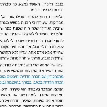
בנבכי הזיכרון. האושר נמצא, כך סברתי
יציבות כלכלית וכדומה.
הלימודים בחוג למגדר הובילו אותי אל
מבריקות, שעוררו בי הבנות בנושא מעמדן
ש"בית הגידול" שלה היה שכונת כפר ש
תל-אביב. חשוב לי להדגיש שהבית הפרטי
לימודי מגדר היו הטריגר שגרם לי להתעור
לכאורה היה לי הכול, אך תמיד היה מקום ש
שהייתי אלא אדם אחר, עדיין ללא תחושת ש
שחיינית טובה, והייתי שוחה למרות שהיינו
אותם ראיינתי ובאמצעות המפגש עמם הת
מתנהל דיון על הכרה הדדית והיבטים מו
הכרה הדדית בכאב, בצורך בהעצמה ובעק
הנושא המרכזי בעבודה הוא סקירה וחיפו
מארצות המזרח, למקום שבו אנו נמצאים כ
חוסר אונים, גזענות, אפליה, הדרה אל הש
רבות מתחושות התלישות, התסכול, החול