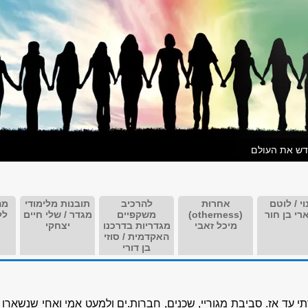
דש את העולם
וי / לוטם
אחרוּת
להרכיב
תובנות מלימודי
מה
רי בן חור
(otherness)
משקפיים
מגדר / שלי חיים
לל
מיכל זאבי
מגדריות בדרכנו
יצחקי
האקדמית / סוזי
בן דורי
עד אז. סביבת מגוריי, שכנים, חברות.ים ולמעט אמי ואחי שנשארו 