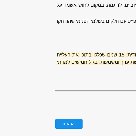
ביים. לדוגמה, במקום לחוש אשמה על
ייס עם חלקים בעולמי הפנימי שהודחקו
במהלך חיי עסקתי במספר תחומים, כאשר המשמעותי ביניהם הוא במחלקת עליה וקליטה של הסוכנות היהודית. 15 שנים שכללו בתוכן את העלייה
שת ערך ומשמעות. בגיל חמישים למדתי
הבא >