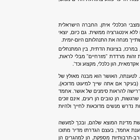
מצבי הכלכלי איתן. החברה הישראלית
ללא אינטגרציה ממשית. גם כיום, יוצאי
תייך מנחה את התנהלותם היום-יומית.
 במרכז, בציונות הדתית, בין המתנחלים
 זהות מרדדת "מזרחיים" מבלי לראות,
מאית, הון כלכלי, מקצוע וכד'.
. לטענתה, האושר הוא מבנה מאולץ של
(בעיקר אם אתה שייך למיעוט מדוכא),
לדרישה להראות סימנים של אושר. אחמד
רגשות, הן טובים הן רעים, אינם זוכים
 נדרש מנשים מדוכאות לחייך ולהיות
שת מדינת המוצא שלהם, ובכך למעשה
וענת אחמד, בעצם הגדרתו מדיר מתוכו
הרב-תרבותיות מספקת, הן למהגרים הן