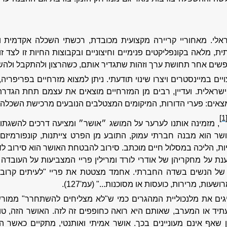
אלי. מאחוריי קריירה מקצועית מכובדת, רכשתי השכלה אקדמית ו
 מלאה בקונפליקטים פנימיים וחיצוניים ובקבוצות החיות זו לצד זו 
חפשים אחר תחושת ערך וזהות שתגדיר אותם, כשהרצון ולהתקבל ולהש
ם במיינסטרים ויצרו שינוי תודעתי. ניתן למצוא מזרחיים בפריפריה,
שראלית. ועדיין, רבים מן המזרחיים מוצאים את עצמם תחת הגדרת
אים: פערי הדורות, המיקומים המצטלבים הנובעים מרכישת השכלה אקד
[1
, מזמינה אותנו לערער על המושג ״אושר״ ומציעה דרכים להשגתו
שר הוא מבנה חברתי עמוק, התובע מן הפרט צייתנות, קונפורמיזם 
יות, הליכה במסלול חיים מוכתב. סירוב להבטחת האושר הוא סירוב 
ת על מחקריהן של אודרי לורד ומרילין פריי המצביעות על העובדה ש
 של הנשים בשדה החברתי. אחמד מצטטת את פריי "לעיתים קרובות
עות, מרירות, כועסות או מסוכנות..." (עמ'127).
ים את מלנכוליית המהגרים כמי ש"לא מצליחים להשתחרר" ממור
תיד או המערב, שאותם היא רואה כחופפים זה לזה. האושר הזה, ט
כן שאף אינם מעוניינים בכך. אושר אמיתי ואותנטי, מתקיים כאשר 