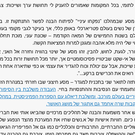
 לתומי, בכל המקומות שאמורים להעניק לי תחושת ערך ושייכות: צב
 מסע שבמהלכו "נפקחו עיניי" לפיתוח הבנה לפשר התנתקות זו. ב
 של נשים בעולם פטריארכלי באופן כללי, אך בעיקר לגבי מקומי בע
לם בשנות החמישים של המאה הקודמת – שכונת עוני, מוכת תחל
 שלי היה מלא אהבה ומגונן למרות המציאות הקשה.
ר, לגעת, לחוש, להבין. זהו מסע של שינוי בהוויה וחזרה אל האני,
ל אי-שקט שביטוייו פסיכוסומטיים אך, יותר מכל תחושת זרות בכל מקו
ייכות, אבל עם יכולת וכוח להגדיר את עצמי או כפי שתיארה אחת המ
 רואים את הכרישים ברקע...".
עמתי עם הנסיבות וההתנסויות בחיי.
העבודה משלבת בין הסיפור 
סריים בעולם מורכב, ומשלבת דיאלוג עם הספרות הפמיניסטית. במהל
בות שרה אחמד גם אתגור של מושג האושר.
ש אחר משמעות והבנה של תהליכים מרכזיים שהביאו אותי ואת חברי 
יום. חוויות אישיות של א.נשים שחיו את המערכת מהצד הנפגע שלה. 
וליים החברתיים, התרבותיים והכלכליים כמו גם אל הפריפריה הגיאוגר
שה וההשפלה צורבות מאד גם ממרחק הזמן. צורבת גם ההבנה עד כ