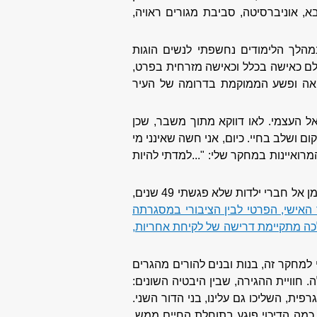
א, אוניברסיטה, סביבת מגורים ראויה,
מהלך הלימודים נחשפתי לנשים הוגות
ולם כאישה בכלל וכאישה מזרחית בפרט,
ואה ופשע הממוקמת בדרומה של העיר
 אל העצמי. לאו דווקא מתוך משבר, שכן
ם ושלב בחיי. כיום, אני חשה שאינני מי
רואיינות במחקר שלי: "...למדתי להיות
שיאו של המסע שלי הוא כתיבת עבודת התזה לתואר שני בתכנית למגדר – מסע חיצוני שבו חזרתי במנהרת הזמן אל חברי ילדות שלא פגשתי 49 שנים,
האישי, הפרטי לבין הציבורי במסגרתה
כה מתקיימת דרישה של לקיחת אחריות,
למחקר זה, בנות ובנים להורים מהגרים
חוויית ההגירה, שבין היבטיה השונים:
פית, השליכו גם עלינו, בני הדור השני.
מה הדיכוי פוגע בתוחלת החיים ממש,