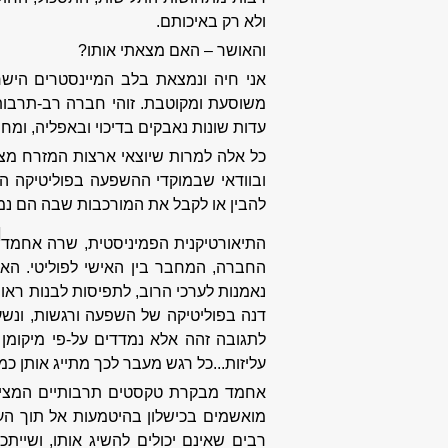
ולא רק באיכותם.
והאושר – האם מצאתי אותו?
אני חיה ונמצאת בלב המיינסטרים הישר
משוסעת ומקוטבת. זוהי חברה רב-תרבותית,
עדות שונות נאבקים בדיכוי ובאפליה, ומ
כל אלה למרות שיוצאי ארצות המזרח מצויי
ובוודאי שבמוקדי ההשפעה בפוליטיקה הי
להבין או לקבל את המורכבות שבה הם נמצ
]
התיאורטיקנית הפמיניסטית, שרה אחמד
החברה, המחבר בין האישי לפוליטי. האו
נאמנות לערכי הרוב, לתפיסות לבנות ראו
דנה בפוליטיקה של השפעה ורגשות, ונשענ
לתגובה זהה אלא נמדדים על-פי מיקומן
עליזות...כל רגש מעבר לכך מתייג אותן כמרוש
אחמד מבקרת טקסטים תרבותיים המציג
מואשמים בכישלון בהיטמעות אל תוך הע
רבים שאינם יכולים להשיג אותו, ושיית