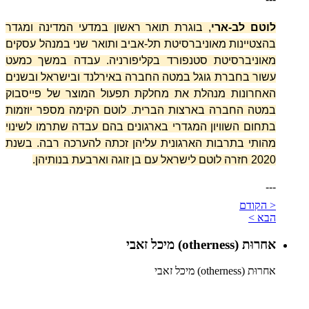
לוטם לב-ארי
, בוגרת תואר ראשון במדעי המדינה ומגדר
בהצטיינות מאוניברסיטת תל-אביב ותואר שני במנהל עסקים
מאוניברסיטת סטנפורד בקליפורניה. עבדה במשך כמעט
עשור בחברת
גוגל במטה החברה באירלנד ובישראל ובשנים
האחרונות מנהלת את מחלקת תפעול המוצר של פייסבוק
במטה החברה בארצות הברית. לוטם הקימה מספר יוזמות
בתחום השוויון המגדרי בארגונים בהם עבדה שתרמו לשינוי
מהותי בתרבות הארגונית עליהן זכתה להערכה רבה. בשנת
2020 חזרה לוטם לישראל עם בן זוגה וארבעת בנותיהן
.
---
< הקודם
הבא >
אחרוּת (otherness) מיכל זאבי
אחרוּת (otherness) מיכל זאבי