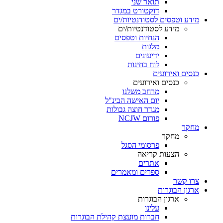
תואר שני
דוקטורט במגדר
מידע וטפסים לסטודנטיות/ים
מידע לסטודנטיות/ים
הנחיות וטפסים
מלגות
ידיעונים
לוח בחינות
כנסים ואירועים
כנסים ואירועים
מרחב משלנו
יום האישה הבינ"ל
מגדר חוצה גבולות
פורום NCJW
מחקר
מחקר
פרסומי הסגל
הצעות קריאה
אתרים
ספרים ומאמרים
צרו קשר
ארגון הבוגרות
ארגון הבוגרות
עלינו
חברות מועצת קהילת הבוגרות