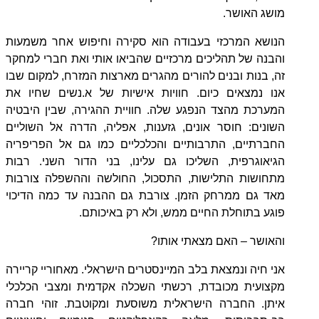
מושג האושר.
הנושא המרכזי בעבודה הוא סקירה וחיפוש אחר משמעות
והבנה של תהליכים מרכזיים שהביאו אותי ואת חברי למחקר
זה, בנות ובנים להורים מהגרים מארצות המזרח, למקום שבו
אנו נמצאים כיום. חוויות אישיות של א.נשים שחיו את
המערכת מהצד הנפגע שלה. חוויית ההגירה, שבין היבטיה
השונים: חוסר אונים, גזענות, אפליה, הדרה אל השוליים
החברתיים, התרבותיים והכלכליים כמו גם אל הפריפריה
הגיאוגרפית, השליכו גם עלינו, בני הדור השני. רבות
מתחושות התלישות, התסכול, החולשה וההשפלה צורבות
מאד גם ממרחק הזמן. צורבת גם ההבנה עד כמה הדיכוי
פוגע בתוחלת החיים ממש, ולא רק באיכותם.
והאושר – האם מצאתי אותו?
אני חיה ונמצאת בלב המיינסטרים הישראלי. מאחוריי קריירה
מקצועית מכובדת, רכשתי השכלה אקדמית ומצבי הכלכלי
איתן. החברה הישראלית משוסעת ומקוטבת. זוהי חברה