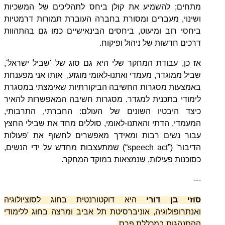
מתחים
;
להשמיע את קולן ביחס לתהליכים של המשכיות
ושינוי, מעברים ומסורת בחברה העוברת תמורות דרמטיות
ביחסי רוב ומיעוט, ביחסים הבינאישיים כמו גם בהתהוות
דרכים חדשות של ניהול ופיקוח
.
אז כן, עבודת המחקר שלי היא גם סוג של 'שביל ישראל',
שביל ממוגדר, מעמדי ואתנו-לאומי מוגזע, אותו אני מפענחת
באמצעות מסגרות החשיבה הביקורתיות שאימצתי במסגרת
לימודי בתכנית למגדר. מסגרות חשיבה המאפשרות להאיר
כיצד היבטיו השונים של העולם: החברתי, התרבותי,
המעמדי, הדתי והאתנו-לאומי, סוללים מחד את שבילי החצץ
עבור נשים רבות ומאידך מאפשרים לחשוף את 'פעולות
הדיבור'
(
“speech act”
)
שמתעצבות מחדש על ידי הנשים,
כסוכנות פעילות, שנמצאות במוקד המחקר.
---
סוזי בן דורי
היא דוקטורנטית בחוג לסוציולוגיה
ואנתרופולוגיה, אוניברסיטת תל אביב ומרצה בחוג ללימודי
ההתנהגות במכללת פרס.