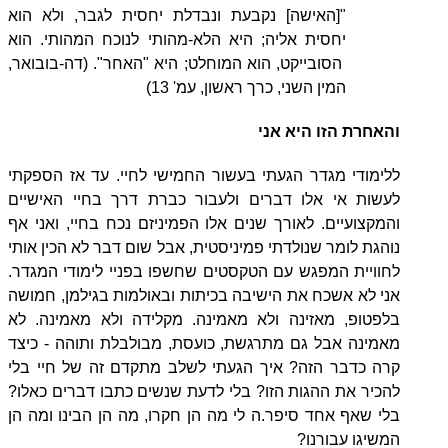
"[האישה] נקבעת ונבדלת יחסית לגבר, ולא הוא
יחסית אליה; היא הלא-מהותי לנוכח המהותי. הוא
הסובייקט, הוא המוחלט; היא "האחר". (דה-בובואר,
המין השני, כרך ראשון, עמ' 13)
והאחרת הזו היא אני
ללימודי מגדר הגעתי בעשור החמישי לחיי. עד אז הספקתי
לעשות אי אלו דברים ולעבור כברת דרך בחיי האישיים
והמקצועיים. לאורך שנים אלו הפמיניזם נכח בחיי, ואני אף
נוהגת לומר שנולדתי פמיניסטית, אבל שום דבר לא הכין אותי
לחוויית המפגש עם הטקסטים שחשפו בפניי לימודי המגדר.
אני לא אשכח את הישיבה בכיתות ובאולמות בגילמן, חמושה
בלפטופ, מאזינה ולא מאמינה. מקלידה ולא מאמינה. לא
מאמינה אבל גם מתרגשת, כועסת, מבולבלת ותוהה - כיצד
קרה כדבר הזה? איך הגעתי לשלב מתקדם זה של חיי בלי
להכיר את ההגות הזו? בלי לדעת שנשים כתבו דברים כאלו?
בלי שאף אחד סיפר.ה לי מה הן חקרו, מה הן הבינו ומה הן
המשיגו עבורנו?