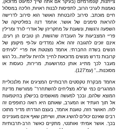
צייתנות, קונפורמיזם (בעיקר אם אתה שייך למיעוט מדוכא),
נאמנות לערכי הרוב, לתפיסות לבנות ראויות, הליכה במסלול
חיים מוכתב. סירוב להבטחת האושר הוא סירוב לדרישה
להראות סימנים של אושר. אחמד דנה בפוליטיקה של
השפעה ורגשות, ונשענת על מחקריהן של אודרי לורד ומרילין
פריי המצביעות על העובדה שרגשות, הן טובים הן רעים,
אינם זוכים לתגובה זהה אלא נמדדים על-פי מיקומן של
הנשים בשדה החברתי. אחמד מצטטת את פריי "לעיתים
קרובות נדרש מנשים מדוכאות לחייך ולהיות עליזות...כל רגש
מעבר לכך מתייג אותן כמרושעות, מרירות, כועסות או
מסוכנות..." (עמ'127).
אחמד מבקרת טקסטים תרבותיים המציגים את מלנכוליית
המהגרים כמי ש"לא מצליחים להשתחרר" ממורשת מדינת
המוצא שלהם, ובכך למעשה מואשמים בכישלון בהיטמעות
אל תוך העתיד או המערב, שאותם היא רואה כחופפים זה
לזה. האושר הזה, טוענת אחמד, בעצם הגדרתו מדיר מתוכו
רבים שאינם יכולים להשיג אותו, ושייתכן שאף אינם מעוניינים
בכך. אושר אמיתי ואותנטי, מתקיים כאשר הרב-תרבותיות