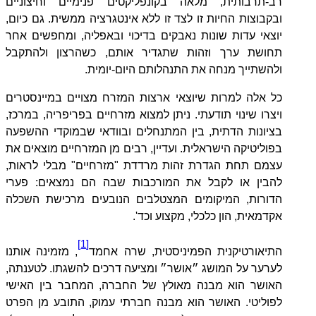
רב-תרבותית, מלאה בקונפליקטים פנימיים וחיצוניים
ובקבוצות החיות זו לצד זו ללא אינטגרציה ממשית. גם כיום,
יוצאי עדות שונות נאבקים בדיכוי ובאפליה, ומחפשים אחר
תחושת ערך וזהות שתגדיר אותם, כשהרצון ולהתקבל
ולהשתייך מנחה את התנהלותם היום-יומית.
כל אלה למרות שיוצאי ארצות המזרח מצויים במיינסטרים
ויצרו שינוי תודעתי. ניתן למצוא מזרחיים בפריפריה, במרכז,
בציונות הדתית, בין המתנחלים ובוודאי שבמוקדי ההשפעה
בפוליטיקה הישראלית. ועדיין, רבים מן המזרחיים מוצאים את
עצמם תחת הגדרת זהות מרדדת "מזרחיים" מבלי לראות,
להבין או לקבל את המורכבות שבה הם נמצאים: פערי
הדורות, המיקומים המצטלבים הנובעים מרכישת השכלה
אקדמאית, הון כלכלי, מקצוע וכד'.
[1]
התיאורטיקנית הפמיניסטית, שרה אחמד
, מזמינה אותנו
לערער על המושג ״אושר״ ומציעה דרכים להשגתו. לטענתה,
האושר הוא מבנה מאולץ של החברה, המחבר בין האישי
לפוליטי. האושר הוא מבנה חברתי עמוק, התובע מן הפרט