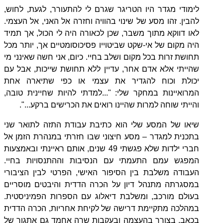
לימודי מגדר היו הטריגר שגרם לי להתעורר, לגעת, לחוש,
להבין. זהו מסע של שינוי בהוויה וחזרה אל האני, אל העצמי.
לאו דווקא מתוך משבר, שכן לכאורה היה לי הכול, אך תמיד
היה מקום של אי-שקט שביטוייו פסיכוסומטיים אך, יותר מכל
תחושת זרות בכל מקום ושלב בחיי. כיום, אני חשה שאינני מי
שהייתי אלא אדם אחר, עדיין ללא תחושת שייכות, אבל עם
יכולת וכוח להגדיר את עצמי או כפי שתיארה אחת
המרואיינות במחקר שלי: "...למדתי להיות שחיינית טובה,
והייתי שוחה למרות שהיינו רואים את הכרישים ברקע...".
שיאו של המסע שלי הוא כתיבת עבודת התזה לתואר שני
בתכנית למגדר – מסע חיצוני שבו חזרתי במנהרת הזמן אל
חברי ילדות שלא פגשתי 49 שנים, אותם ראיינתי ובאמצעות
המפגש עמם התעמתי עם הנסיבות וההתנסויות בחיי.
העבודה משלבת בין הסיפור האישי, הפרטי לבין הציבורי
במסגרתה מתנהל דיון על הכרה הדדית והיבטים מוסריים
בעולם מורכב, ומשלבת דיאלוג עם הספרות הפמיניסטית.
במהלכה מתקיימת דרישה של לקיחת אחריות, הכרה הדדית
בכאב, בצורך בהעצמה ובעקבות שרה אחמד גם אתגור של