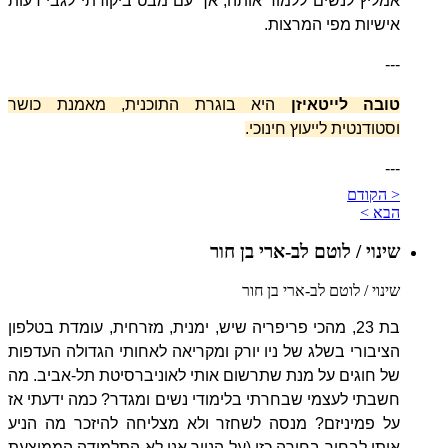
אמליץ לנשים ללמוד אותה, אך עם מבט ביקורתי לגבי דעות
אישיות מפי המרצות
.
---
טובה לייטאיזן
היא בוגרת התוכנית, מאמנת כושר
וסטודנטית לייעוץ חינוכי.
---
< הקודם
הבא >
שינוי / לוטם לב-ארי בן חור
שינוי / לוטם לב-ארי בן חור
בת 23, מהכי פריפריה שיש, ימנית, מזרחית, עומדת בטלפון
הציבורי בשלג של ניו יורק ומקריאה לאחותי הגדולה העדפות
של חוגים על מנת שתרשום אותי לאוניברסיטת תל-אביב. מה
חשבתי לעצמי שבחרתי בלימודי נשים ומגדר? כמה ידעתי אז
על פמיניזם? מנסה לשחזר ולא מצליחה להיזכר מה הניע
אותי לבחור בחירה כזו (על הנייר אני לא התלמידה הממוצעת