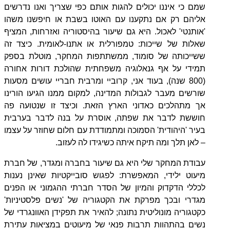
שמם כי איננו יכולים להגות אותם כפי שצריך ואנו נדרשים
אליהם רק אם נתקענו עם האוטו בשבת או חיפשנו משהו
'אותנטי' לאכול. היא גם שיעור בהיסטוריה ואזרחות, המציף
שאלות של שייכות: טמפורלית או אתנו-לאומית. כיצד זה
ששייכותה של סומוד, ממשתתפות המחקר, מוטלת בספק
תמידי על אף גנאלוגיה משפחתית שהולכת דורות אחורה
(800 שנה), בעוד אני, קרוביי ומרבית חבריי עושים מסעות
שורשים מעבר לגבולות המדינה, למקום ממנו הגיעו הורינו
אך מתהלכים כאדוני הארץ הזאת. וכיצד זו שנטועה פה
חוששת לדבר את שפתה, אוסרת על בנה לדבר בערבית
בעיר 'היהודית' הסמוכה ומתמודדת עם חלום שחוזר על עצמו
– לאן תלך ומה תיקח איתה כשיגידו לה לעזוב
.
עבודת המחקר שלי היא גם שיעור בחברה ומגדר, של חברת
מיעוט ילידי, המאפשרת: לפגוש סובייקטיות שאינן נענות
לכללי הדקדוק והמיון של הסדר חברתי ההגמוני או הפנים
מגדרי ובכך מפרקת את הקטגוריה של 'נשים פלסטיניות'
כקטגוריה מונוליטית נתונה
;
להאיר את תפקידן האוונגרדי של
נשים בהתהוות תרבות פנאי של מיעוטים במציאות עתירת