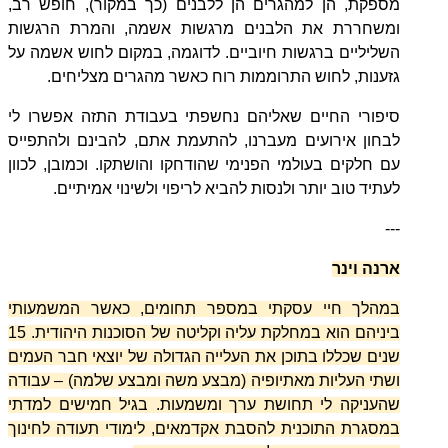
מספקת, הן למהגרים הן ללבנים (כך במקור), חופש רב,
ומשחררת את הלבנים מרגשות אשמה, והמרת הרגשות
השליליים ברגשות חיוביים. לדוגמה, במקום לחוש אשמה על
גזענות, לחוש התרוממות רוח כאשר מהגרים מצליחים.
סיפורי החיים שאליהם נחשפתי בעבודת התזה אפשרו לי
לבחון אירועים מעברנו, להתעמת אתם, להבינם ולהתפייס
עם חלקים בעולמי הפנימי שהודחקו והושתקו. וכמובן, לכוון
לעתיד טוב יותר ולנסות להביא לריפוי ולשינוי אמיתיים.
---
ארנה וינר
במהלך חיי עסקתי במספר תחומים, כאשר המשמעותי
ביניהם הוא במחלקת עליה וקליטה של הסוכנות היהודית. 15
שנים שכללו בתוכן את העלייה הגדולה של יוצאי חבר העמים
ושתי העליות מאתיופיה (מבצע משה ומבצע שלמה) – עבודה
שהעניקה לי תחושת ערך ומשמעות. בגיל חמישים למדתי
במסגרת התוכנית להסבת אקדמאים, לימודי תעודה לחינוך