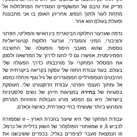
מדייק את טיבם של המשקפיים המגדריות המחלחלות אל
מתחת לעור ולתוך הנפש, אחריהן האופן בו אני מתבוננת
ופועלת בעולם הוא אחר.
נדמה שערעור החלוקה הבינארית בין האישי והפוליטי, הפרטי
והציבורי, המיני והמגדרי, וערעור חלוקות קטיגוריאליות
נוספות, שהוא מאבני היסוד והפעולה של החשיבה
הפמיניסטית, אפשרו גם לי להעז לדרוך על המדשאה ולסמן
את המסלול המחקרי על מורכבותו כדרך הפעולה שלי
בעולם. בעוד עבודת התזה שלי עסקה בקריאה ביקורתית של
ההיבטים הטמפורליים הממוגדרים של גיל וגוף והחלה כמסע
אל ומתוך העצמי הפרטי, עבודת הדוקטורט שלי, העוסקת
בסוגיות של
בחירה
במציאות חייהן של נשים פלסטיניות
בישראל, היא גם המסע פורע הגבולות והזהויות המרתק
והמרגש ביותר שעשיתי בחיי כאזרחית, כאישה וכאדם.
עבודת המחקר שלי היא שיעור בהכרת הארץ – זו שממזרח
לכביש 6, זו שמאחורי הפולקלור של השוק בדליית אל כרמל,
וזו הנמצאת מעבר לצימרים בגליל, בכפרים ששיבשנו את