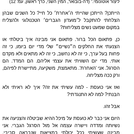
ליצור אוטונומי." (דה-בובואר, המין השני, כרך ראשון, עמ' 12)
הייתכן? הייתכן שהייתי ה׳אחרת׳ כל חיי? כל השנים שבהן
הצלחתי להתקבל ל׳מועדון הגברים׳ הטכנולוגי ולהצליח
במקום שמעט נשים מצליחות?
כן, פתאום הכל ברור. פתאום אני מבינה איך ביטלתי או
הצנעתי את החלקים ה״נשיים״ שלי מדי יום ביומו, כי זה
פחות בעל ערך, כי זה לא נחשב, כי זה לא מתאים ולא מקדם
אותי. מדי יום השוויתי את עצמי אליהם. הם המדד. הם
הסרגל. אני 'האחרת'. מתאמצת, משקיעה, מתיישרת לפיהם,
ורק ככה מצליחה.
ואז אני כועסת - למה עשיתי את זה? איך לא ראיתי ולא
הבנתי? למה לא התנגדתי?
אבל זהו.
היום אני כבר לא כועסת על מיכל ההיא שביטלה והצניעה את
נשיותה ומדדה ויישרה עצמה אל מול הסרגל הגברי. אני
מבינה שעשיתי ככל יכולתי במציאות שנבראה סביבי,