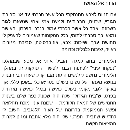
הדרך אל האושר
עם הגיוס לצבא התנתקתי מכל אשר הכרתי עד אז. סביבת
מגוריי, שכנים, חברות.ים ולמעט אמי ואחי שנשארו לגור
בשכונה, אבד כל אשר הכרתי עמוק בנבכי הזיכרון. האושר
נמצא, כך סברתי לתומי, בכל המקומות שאמורים להעניק לי
תחושת ערך ושייכות: צבא, אוניברסיטה, סביבת מגורים
ראויה, יציבות כלכלית וכדומה.
הלימודים בחוג למגדר הובילו אותי אל מסע שבמהלכו
"נפקחו עיניי" לפיתוח הבנה לפשר התנתקות זו. במהלך
הלימודים נחשפתי לנשים הוגות מבריקות, שעוררו בי הבנות
בנושא מעמדן של נשים בעולם פטריארכלי באופן כללי, אך
בעיקר לגבי מקומי בעולם כאישה בכלל וכאישה מזרחית
בפרט, ש"בית הגידול" שלה היה שכונת כפר שלם בשנות
החמישים של המאה הקודמת – שכונת עוני, מוכת תחלואה
ופשע הממוקמת בדרומה של העיר תל-אביב. חשוב לי
להדגיש שהבית הפרטי שלי היה מלא אהבה ומגונן למרות
המציאות הקשה.