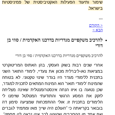
שימור ותיעוד הפעילות האקטיביסטית של פמיניסטיות
בישראל.
---
< הקודם
הבא >
להרכיב משקפיים מגדריות בדרכנו האקדמית / סוזי בן
דורי
להרכיב משקפיים מגדריות בדרכנו האקדמית / סוזי בן דורי
אחרי שנים רבות בשוק העסקי, בהן האתוס המריטוקרטי
במציאות נאו-ליברלית מכוון את צעדיי, לימודי התואר השני
בתכנית ללימודי מגדר היו בגדר שינוי טקטוני. לא בטוחה
שהמינוח 'לימודי תואר' הוא המינוח המתאים לתכנית למגדר,
שכן נטועה בו איזו הנחה אינסטרומנטלית שאינה מצליחה
לזקק את המסע הרגשי והתודעתי המטלטל שזימנו לי
הלימודים בתכנית זו. אולי ההתפכחות שמציעה סימון דה
בובואר בקריאתה כי
"העולם היה שייך מאז ומתמיד לגברים
ואף אחד מן ההסברים שהוצעו לכך אינו נראה לנו מספק"
,