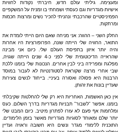
ומעצימה. גיליתי עולם חדש, חיברתי נקודות לחוויות
אישיות-מגדריות וגם כעסתי ושמחתי בו זמנית על המשקפיים
הפמיניסטיים שהרכבתי ונהניתי להכיר נשים ומרצות חכמות
ומרתקות.
החלק השני – ההווה: אני מניחה שאם היום הייתי לומדת את
התואר, החוויה שלי הייתה שונה, הפרופורציות היו אחרות
והיה יותר איזון בתפיסת העולם שלי. כיום אני מבינה
שהראייה הדיכוטומית שלי לפני כ-4 שנים הייתה שגויה,
מפלגת ומפרידה ביני לבין אחרים. הנכונות שלי בזמנו ללכת
שבי אחרי מרצה שקוראת לסטודנטיות לא לעבור במוסד
הרבנות היא פסולה ואסורה בעיניי. בייחוד לנשים צעירות
שעדיין בונות את זהותן.
אין כאן האשמות, האחריות היא רק שלי להחלטות שקיבלתי
בזמנו. אפשר "לשבור" תבניות מגדריות בדרך השלום. כעס
ומלחמות אף פעם לא עזרו לפתרון מיטיב. כיום המבט שלי
יותר שלם ומאוחד לסוגיות מגדריות מאשר בזמן הלימודים.
התוכנית ללימודי מגדר ונשים היא חשובה וראויה ועדיין