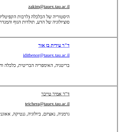
zakim@tauex.tau.ac.il
היסטוריה של הכלכלה (לרבות הקפיטליזם
סוציולוגיה של הדע, תולדות הגוף והמגדר
ד"ר עידית בן אור
iditbenor@tauex.tau.ac.il
בריטניה, האימפריה הבריטית, כלכלה וח
ד"ר אמיר טייכר
teichera@tauex.tau.ac.il
גרמניה, נאציזם, ביולוגיה, גנטיקה, אאוג