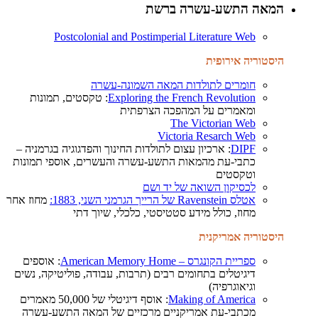
המאה התשע-עשרה ברשת
Postcolonial and Postimperial Literature Web
היסטוריה אירופית
חומרים לתולדות המאה השמונה-עשרה
Exploring the French Revolution
: טקסטים, תמונות
ומאמרים על המהפכה הצרפתית
The Victorian Web
Victoria Resarch Web
DIPF
: ארכיון עצום לתולדות החינוך והפדגוגיה בגרמניה –
כתבי-עת מהמאות התשע-עשרה והעשרים, אוספי תמונות
וטקסטים
לכסיקון השואה של יד ושם
אטלס
Ravenstein
של הרייך הגרמני השני, 1883:
מחוז אחר
מחוז, כולל מידע סטטיסטי, כלכלי, שיוך דתי
היסטוריה אמריקנית
ספריית הקונגרס – American Memory Home
: אוספים
דיגיטלים בתחומים רבים (תרבות, עבודה, פוליטיקה, נשים
וגיאוגרפיה)
Making of America
: אוסף דיגיטלי של 50,000 מאמרים
מכתבי-עת אמריקניים מרכזיים של המאה התשע-עשרה