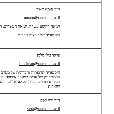
ד"ר נעמה מאור
nmaor@tauex.tau.ac.il
המאה התשע עשרה, המאה העשרים, חברה
היסטוריה של ארצות הברית
פרופ' בילי מלמן
bmelman@tauex.tau.ac.il
היסטוריה תרבותית וחברתית של מערב 
התפתחותן של ערים במערב אירופה, היס
הבין-תרבותיים בעידן הקולוניאליזם, הי
ויזואלית
ד"ר ורה קפלן
vera@tauex.tau.ac.il