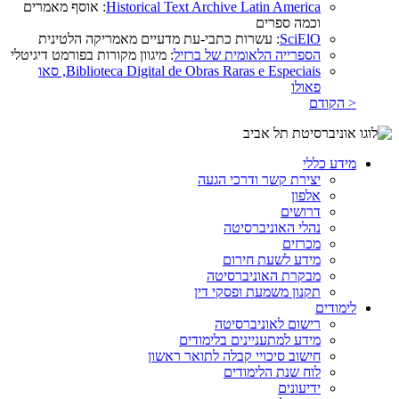
Historical Text Archive Latin America
: אוסף מאמרים
וכמה ספרים
SciElO
: עשרות כתבי-עת מדעיים מאמריקה הלטינית
הספרייה הלאומית של ברזיל
: מיגוון מקורות בפורמט דיגיטלי
Biblioteca Digital de Obras Raras e Especiais, סאו
פאולו
< הקודם
מידע כללי
יצירת קשר ודרכי הגעה
אלפון
דרושים
נהלי האוניברסיטה
מכרזים
מידע לשעת חירום
מבקרת האוניברסיטה
תקנון משמעת ופסקי דין
לימודים
רישום לאוניברסיטה
מידע למתעניינים בלימודים
חישוב סיכויי קבלה לתואר ראשון
לוח שנת הלימודים
ידיעונים