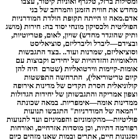
ומסילות ברזל, טלגרף ואוניות קיטור, עצבו
מחדש את חווית הזמנן והמרחב של בני
אדם.מאה זו הייתה תקופת הולדת המודרניות
הפוליטית ולכסיקון מונחי יסוד בה: חירות (מושג
ותיק שהוגדר מחדש) שויון, לאום, פטריוטיות,
ובצידם—ליברל וליברליזם, סוציאליסט
וסוציאליזם, שמרנות ועוד.. .בצד התגבשות
הלאומיות והזדהויות של יחידים וקבוצות עם
אומות-קיימות ווירטואליות (שטרם היה להן
קיום טריטוריאלי), התרחשה התפשטות
קולוניאלית חסרת תקדים של מדינות אירופה
וצפון אמריקה והתגבשותן של יחידות הגדולות
ממדינות אומה—אימפריות. במאה שכונתה
"המאה של המודרניות" התגבשו תנועות
פוליטיות—מהקומוניזם והפמיניזם ועד לתנועות
רפורמה דתיות, וכן מוסדות אזרחיים, ואורחות
וסגנונות חיים, אתרים ובמות שאנו מזהים כיום