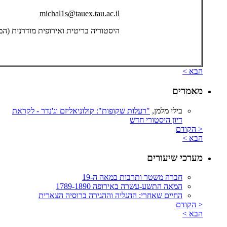
michal1s@tauex.tau.ac.il
היסטוריה בריטית ואירופית מודרנית (המאה ה-19 והמ
הבא >
מאמרים
בילי מלמן,
"רעלות שקופות": קולוניאליזם וג'נדר - לקראת
דיון היסטורי חדש
< הקודם
הבא >
מערכי שיעורים
חברה משטר ותרבות במאה ה-19
המאה התשע-עשרה באירופה 1789-1890
החיים שאחרי: ההגליה וההגירה ברוסיה הצארית
< הקודם
הבא >