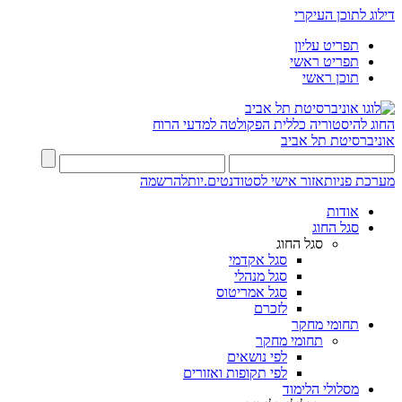
דילוג לתוכן העיקרי
תפריט עליון
תפריט ראשי
תוכן ראשי
החוג להיסטוריה כללית
הפקולטה למדעי הרוח
אוניברסיטת תל אביב
מערכת פניות
אזור אישי לסטודנטים.יות
להרשמה
אודות
סגל החוג
סגל החוג
סגל אקדמי
סגל מנהלי
סגל אמריטוס
לזכרם
תחומי מחקר
תחומי מחקר
לפי נושאים
לפי תקופות ואזורים
מסלולי הלימוד