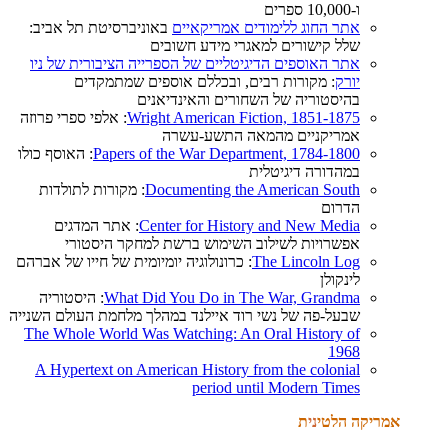
ו-10,000 ספרים
אתר החוג ללימודים אמריקאיים
באוניברסיטת תל אביב:
שלל קישורים למאגרי מידע חשובים
אתר האוספים הדיגיטליים של הספרייה הציבורית של ניו
יורק
: מקורות רבים, ובכללם אוספים שמתמקדים
בהיסטוריה של השחורים והאינדיאנים
Wright American Fiction, 1851-1875
: אלפי ספרי פרוזה
אמריקניים מהמאה התשע-עשרה
Papers of the War Department, 1784-1800
: האוסף כולו
במהדורה דיגיטלית
Documenting the American South
: מקורות לתולדות
הדרום
Center for History and New Media
: אתר המדגים
אפשרויות לשילוב השימוש ברשת למחקר היסטורי
The Lincoln Log
: כרונולוגיה יומיומית של חייו של אברהם
לינקולן
What Did You Do in The War, Grandma
: היסטוריה
שבעל-פה של נשי רוד איילנד במהלך מלחמת העולם השנייה
The Whole World Was Watching: An Oral History of
1968
A Hypertext on American History from the colonial
period until Modern Times
אמריקה הלטי
ני
ת