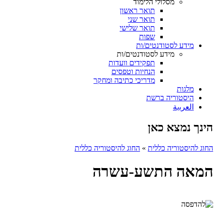
מסלולי הלימוד
תואר ראשון
תואר שני
תואר שלישי
שפות
מידע לסטודנטים/ות
מידע לסטודנטים/ות
תפקידים וועדות
הנחיות וטפסים
מדריכי כתיבה ומחקר
מלגות
היסטוריה ברשת
ﺍﻟﻌﺮﺑﻳﺔ
הינך נמצא כאן
החוג להיסטוריה כללית
»
החוג להיסטוריה כללית
המאה התשע-עשרה