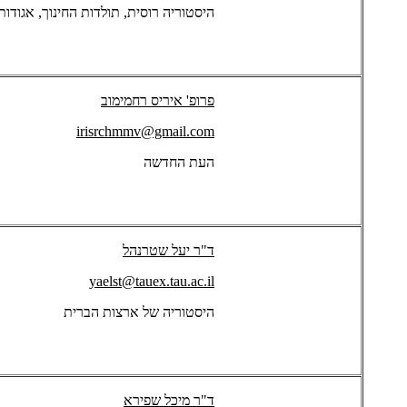
היסטוריה רוסית, תולדות החינוך, אגודות
פרופ' איריס רחמימוב
irisrchmmv@gmail.com
העת החדשה
ד"ר יעל שטרנהל
yaelst@tauex.tau.ac.il
היסטוריה של ארצות הברית
ד"ר מיכל שפירא