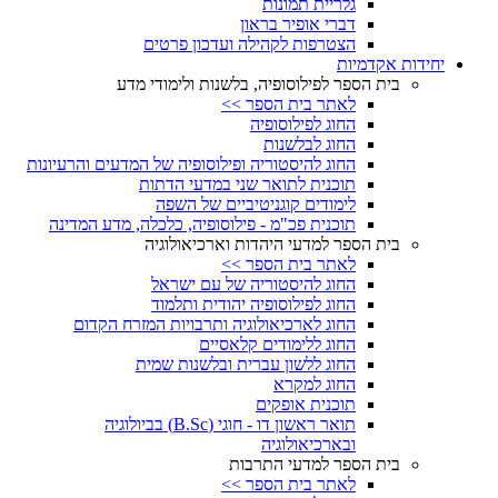
גלריית תמונות
דברי אופיר בראון
הצטרפות לקהילה ועדכון פרטים
יחידות אקדמיות
בית הספר לפילוסופיה, בלשנות ולימודי מדע
לאתר בית הספר >>
החוג לפילוסופיה
החוג לבלשנות
החוג להיסטוריה ופילוסופיה של המדעים והרעיונות
תוכנית לתואר שני במדעי הדתות
לימודים קוגניטיביים של השפה
תוכנית פכ"מ - פילוסופיה, כלכלה, מדע המדינה
בית הספר למדעי היהדות וארכיאולוגיה
לאתר בית הספר >>
החוג להיסטוריה של עם ישראל
החוג לפילוסופיה יהודית ותלמוד
החוג לארכיאולוגיה ותרבויות המזרח הקדום
החוג ללימודים קלאסיים
החוג ללשון עברית ובלשנות שמית
החוג למקרא
תוכנית אופקים
תואר ראשון דו - חוגי (B.Sc) בביולוגיה
ובארכיאולוגיה
בית הספר למדעי התרבות
לאתר בית הספר >>