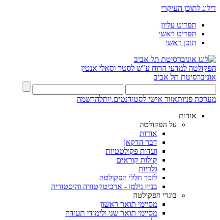
דילוג לתוכן העיקרי
תפריט עליון
תפריט ראשי
תוכן ראשי
הפקולטה למדעי הרוח
ע"ש לסטר וסאלי אנטין
אוניברסיטת תל אביב
מערכת פניות
אזור אישי לסטודנטים.יות
להרשמה
אודות
על הפקולטה
אודות
דבר הדקאן
ועדות פקולטטיות
קולות קוראים
גלריות
לזכר חללי הפקולטה
בניין גילמן - ארכיטקטורה והיסטוריה
בוגרי הפקולטה
מסיימי תואר ראשון
מסיימי תואר שני ולימודי תעודה