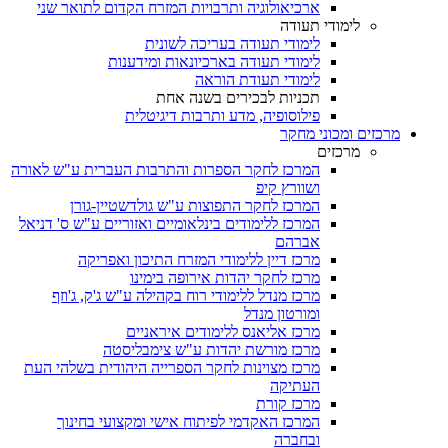
ארכיאולוגיה ותרבויות המזרח הקדום לתואר שני
לימודי תעודה
לימודי תעודה בעריכה לשונית
לימודי תעודה בארכיונאות ומידענות
לימודי תעודת הוראה
תכניות לבכירים בשנה אחת
פילוסופיה, מדע ותרבות דיגיטלית
מרכזים ומכוני מחקר
מרכזים
המרכז לחקר הספרות והתרבות העברית ע"ש לאורה
ושוורץ קיפ
המרכז לחקר התפוצות ע"ש גולדשטיין-גורן
המרכז ללימודים בינלאומיים ואזוריים ע"ש ס' דניאל
אברהם
מרכז דיין ללימודי המזרח התיכון ואפריקה
מרכז לחקר יהדות אירופה בימינו
מרכז מנדל ללימודי רוח בקהילה ע"ש ג'ק, ג'וזף
ומורטון מנדל
מרכז אליאנס ללימודים איראניים
מרכז מורשת יהדות ע"ש צימבליסטה
מרכז מצוינות לחקר הספרייה היהודית בשלהי העת
העתיקה
מרכז קורת
המרכז האקדמי לפיתוח אישי ומקצועי בחינוך
ובחברה