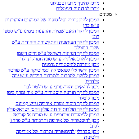
מרכז לחינוך מדעי וטכנולוגי
מרכז לפדגוגיה דיגיטלית
מכונים
המכון להיסטוריה ופילוסופיה של המדעים והרעיונות
ע"ש כהן
המכון לחקר האנטישמיות והגזענות בימינו ע"ש סטפן
רוט
המכון לחקר העיתונות והתקשורת היהודית ע"ש
שלום רוזנפלד
המכון לחקר הציונות וישראל ע"ש חיים וייצמן
המכון לארכיאולוגיה ע"ש סוניה ומרקו נדלר
מכון מינרבה להיסטוריה גרמנית
המכון הישראלי לפואטיקה וסמיוטיקה ע"ש פורטר
המכון ללשון, לספרות ולתרבות היידיש ע"ש יונה
גולדריץ'
מכון לדו-קיום יהודי-ערבי ע"ש וולטר לבך
המכון לחקר תודעה היסטורית ע"ש אוה ומרק ביסן
מכון קוטלר
המכון לחקר רוסיה ומזרח אירופה ע"ש קמינגס
המכון לחקר תולדות יהדות פולין ויחסי ישראל-פולין
המכון ללימודים אירופיים ע"ש מוריס א' קוריאל
מכון להיסטוריה של אירופה ותרבותה ע"ש פרד ו'
לסינג
מכון סברדלין להיסטוריה ותרבות של אמריקה
הלטינית