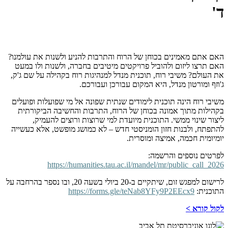
ד'
האם אתם מאמינים בכוחן של הרוח והתרבות להניע ולשנות את עולמנו?
האם תרצו ליזום ולהוביל פרויקטים מיטיבים בחברה, ולשנות ולו במעט
את העולם? משיבי רוח, תוכנית מנדל למנהיגות רוח בקהילה על שם ג'ק,
ג'וזף ומורטון מנדל, היא המקום עבורכן ועבורכם.
משיבי רוח הינה תוכנית לימודים שנתית שפונה אל מי שפועלות ופועלים
בקהילות מתוך אמונה בכוחן של הרוח, התרבות והחשיבה הביקורתית
ליצור שינוי ממשי. התוכנית מיועדת למי שרוצות ורוצים להעמיק,
להתפתח, ולבנות חזון הומניסטי חדש – לא כמושג מופשט, אלא כעשייה
יומיומית חכמה, אמיצה ומוסרית.
לפרטים נוספים והרשמה:
https://humanities.tau.ac.il/mandel/mr/public_call_2026
לרישום למפגש זום, שיתקיים ב-20 ביולי בשעה 20, ובו נספר בהרחבה על
התוכנית:
https://forms.gle/teNab8YFy9P2EEcx9
לקול קורא >