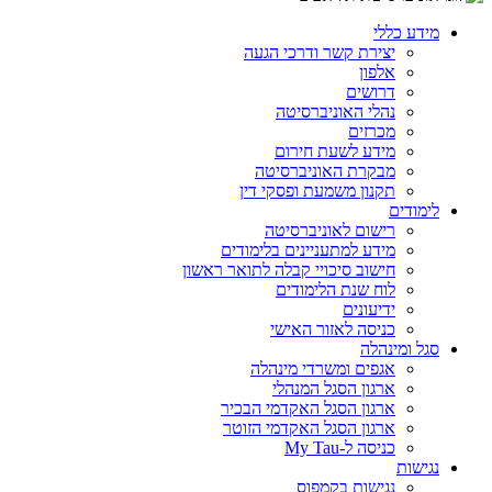
מידע כללי
יצירת קשר ודרכי הגעה
אלפון
דרושים
נהלי האוניברסיטה
מכרזים
מידע לשעת חירום
מבקרת האוניברסיטה
תקנון משמעת ופסקי דין
לימודים
רישום לאוניברסיטה
מידע למתעניינים בלימודים
חישוב סיכויי קבלה לתואר ראשון
לוח שנת הלימודים
ידיעונים
כניסה לאזור האישי
סגל ומינהלה
אגפים ומשרדי מינהלה
ארגון הסגל המנהלי
ארגון הסגל האקדמי הבכיר
ארגון הסגל האקדמי הזוטר
כניסה ל-My Tau
נגישות
נגישות בקמפוס