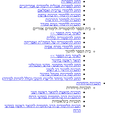
החוג לספרות
החוג לספרות אנגלית ולימודים אמריקניים
החוג ללימודי ערבית ואסלאם
תוכנית ללימודי תרבות צרפת
תוכנית למחקר התרבות
תוכנית ללימודי נשים ומגדר
בית הספר להיסטוריה ולימודים אזוריים
לאתר בית הספר >>
החוג להיסטוריה כללית
החוג להיסטוריה של המזה"ת ואפריקה
החוג ללימודי מזרח אסיה
בית הספר לחינוך
לאתר בית הספר >>
תואר ראשון בחינוך
החוג לחינוך מתמטי, מדעי וטכנולוגי
תוכנית לחינוך רב לשוני
החוג למדיניות ומנהל בחינוך
החוג לחינוך מיוחד ולייעוץ חינוכי (כולל לקויות למידה)
תוכניות מיוחדות
תוכניות מיוחדות
תוכנית מואצת לתואר ראשון ושני
התוכנית הרב-תחומית במדעי הרוח
תוכניות בינלאומיות
תכנית הלימודים הרב-תחומית לתואר ראשון במדעי
הרוח