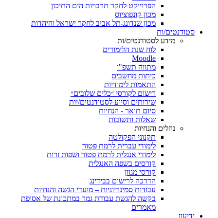
הפרוייקט לחקר תרבויות הים התיכון
מכון קונפוציוס
מכון שנדונג-תל אביב לחקר ישראל והיהדות
סטודנטים/ות
מידע לסטודנטים/ות
לוח שנת הלימודים
Moodle
מתווה תשפ"ו
כיתות מחשבים
התאמות לימודיות
רישום לקורסי ״כלים שלובים״
שירותים וסיוע לסטודנטים/יות
סיום תואר - הנחיות
שאלות ותשובות
נהלים והנחיות
תקנוני הפקולטה
לימודי עברית לרמת פטור
לימודי אנגלית לרמת פטור ושפות זרות
קורסים בשפה האנגלית
קורסי מגוון
הדרכה לרישום בבידינג
עבודות סמינריוניות – מועדי הגשה והנחיות
בקשה להגשת עבודת גמר במתכונת של אסופת
מאמרים
ידיעון