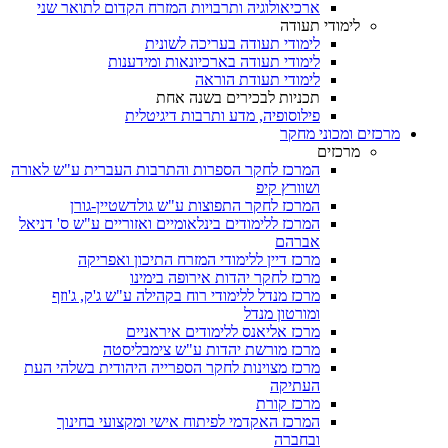
ארכיאולוגיה ותרבויות המזרח הקדום לתואר שני
לימודי תעודה
לימודי תעודה בעריכה לשונית
לימודי תעודה בארכיונאות ומידענות
לימודי תעודת הוראה
תכניות לבכירים בשנה אחת
פילוסופיה, מדע ותרבות דיגיטלית
מרכזים ומכוני מחקר
מרכזים
המרכז לחקר הספרות והתרבות העברית ע"ש לאורה
ושוורץ קיפ
המרכז לחקר התפוצות ע"ש גולדשטיין-גורן
המרכז ללימודים בינלאומיים ואזוריים ע"ש ס' דניאל
אברהם
מרכז דיין ללימודי המזרח התיכון ואפריקה
מרכז לחקר יהדות אירופה בימינו
מרכז מנדל ללימודי רוח בקהילה ע"ש ג'ק, ג'וזף
ומורטון מנדל
מרכז אליאנס ללימודים איראניים
מרכז מורשת יהדות ע"ש צימבליסטה
מרכז מצוינות לחקר הספרייה היהודית בשלהי העת
העתיקה
מרכז קורת
המרכז האקדמי לפיתוח אישי ומקצועי בחינוך
ובחברה