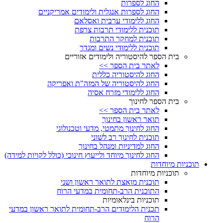
החוג לספרות
החוג לספרות אנגלית ולימודים אמריקניים
החוג ללימודי ערבית ואסלאם
תוכנית ללימודי תרבות צרפת
תוכנית למחקר התרבות
תוכנית ללימודי נשים ומגדר
בית הספר להיסטוריה ולימודים אזוריים
לאתר בית הספר >>
החוג להיסטוריה כללית
החוג להיסטוריה של המזה"ת ואפריקה
החוג ללימודי מזרח אסיה
בית הספר לחינוך
לאתר בית הספר >>
תואר ראשון בחינוך
החוג לחינוך מתמטי, מדעי וטכנולוגי
תוכנית לחינוך רב לשוני
החוג למדיניות ומנהל בחינוך
החוג לחינוך מיוחד ולייעוץ חינוכי (כולל לקויות למידה)
תוכניות מיוחדות
תוכניות מיוחדות
תוכנית מואצת לתואר ראשון ושני
התוכנית הרב-תחומית במדעי הרוח
תוכניות בינלאומיות
תכנית הלימודים הרב-תחומית לתואר ראשון במדעי
הרוח