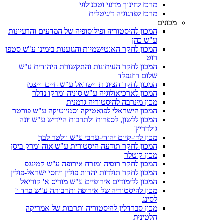
מרכז לחינוך מדעי וטכנולוגי
מרכז לפדגוגיה דיגיטלית
מכונים
המכון להיסטוריה ופילוסופיה של המדעים והרעיונות
ע"ש כהן
המכון לחקר האנטישמיות והגזענות בימינו ע"ש סטפן
רוט
המכון לחקר העיתונות והתקשורת היהודית ע"ש
שלום רוזנפלד
המכון לחקר הציונות וישראל ע"ש חיים וייצמן
המכון לארכיאולוגיה ע"ש סוניה ומרקו נדלר
מכון מינרבה להיסטוריה גרמנית
המכון הישראלי לפואטיקה וסמיוטיקה ע"ש פורטר
המכון ללשון, לספרות ולתרבות היידיש ע"ש יונה
גולדריץ'
מכון לדו-קיום יהודי-ערבי ע"ש וולטר לבך
המכון לחקר תודעה היסטורית ע"ש אוה ומרק ביסן
מכון קוטלר
המכון לחקר רוסיה ומזרח אירופה ע"ש קמינגס
המכון לחקר תולדות יהדות פולין ויחסי ישראל-פולין
המכון ללימודים אירופיים ע"ש מוריס א' קוריאל
מכון להיסטוריה של אירופה ותרבותה ע"ש פרד ו'
לסינג
מכון סברדלין להיסטוריה ותרבות של אמריקה
הלטינית