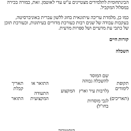
הבינתחומית לתלמידים מצטיינים ע"ש עדי לאוטמן. זאת, כמורה בכירה
במסלול המקביל.
כמו כן, מלמדת עריכה עיתונאית בחוג ללשון עברית באוניברסיטה,
בעקבות עבודה של שנים רבות כעורכת מדורים בעיתונות, וכעורכת תוכן
של כתבי עת מדעיים ושל ספרות מדעית.
קורות חיים
השכלה
שם המוסד
להשכלה גבוהה
תקופת
התואר או
תאריך
לימודים
קבלת
(לרבות עיר וארץ
המקצוע
התעודה
(תאריכים)
המקצועית
התואר
לגבי מוסדות
בחו"ל)
היסטוריה