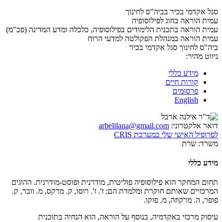
סגל אקדמי בכיר בביה"ס לחינוך
עמית הוראה בחוג לפילוסופיה
עמית הוראה בתכנית הלימודים בפילוסופיה, כלכלה ומדע המדינה (פכ"מ)
עמית הוראה במנהלת הפקולטה למדעי הרוח
ביה"ס לחינוך
סגל אקדמי בכיר
ניווט מהיר:
מידע כללי
קורות חיים
פרסומים
English
דואר אלקטרוני:
arbelilana@gmail.com
לפרופיל האישי שלי במערכת CRIS
משרד:
שרת
מידע כללי
תחום המחקר הוא פילוסופיה פוליטית, מודרנית ופוסט-מודרנית. ההוגים
המרכזיים שאותם חוקרת ומלמדת הם: ז'. ז'. רוסו, ק. מרקס, מ. וובר, ק.
פופר, ה. מרקוזה, מ. פוקו.
עיסוק מרכזי באקדמיה, בנוסף על הוראה, הוא הנחיה בתוכנית