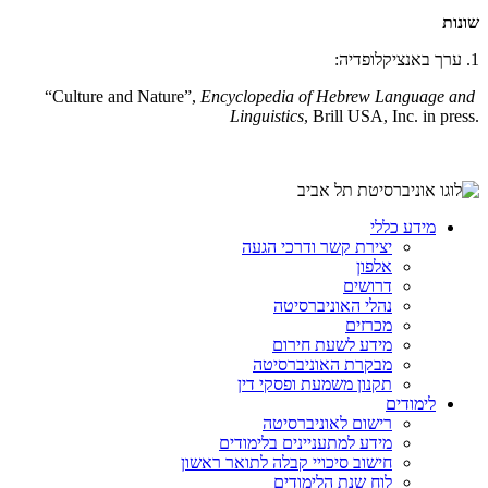
שונות
1. ערך באנציקלופדיה:
“Culture and Nature”,
Encyclopedia of Hebrew Language and
Linguistics
, Brill USA, Inc. in press.
מידע כללי
יצירת קשר ודרכי הגעה
אלפון
דרושים
נהלי האוניברסיטה
מכרזים
מידע לשעת חירום
מבקרת האוניברסיטה
תקנון משמעת ופסקי דין
לימודים
רישום לאוניברסיטה
מידע למתעניינים בלימודים
חישוב סיכויי קבלה לתואר ראשון
לוח שנת הלימודים