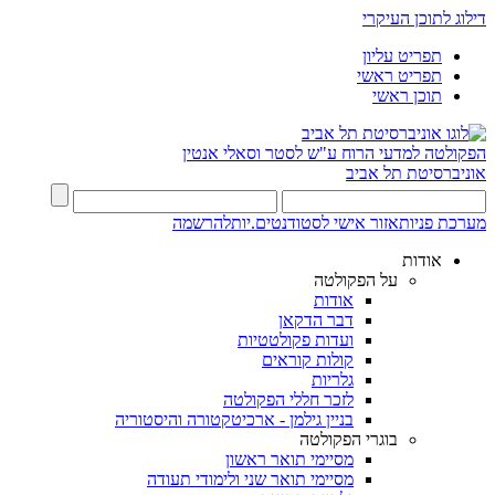
דילוג לתוכן העיקרי
תפריט עליון
תפריט ראשי
תוכן ראשי
הפקולטה למדעי הרוח
ע"ש לסטר וסאלי אנטין
אוניברסיטת תל אביב
מערכת פניות
אזור אישי לסטודנטים.יות
להרשמה
אודות
על הפקולטה
אודות
דבר הדקאן
ועדות פקולטטיות
קולות קוראים
גלריות
לזכר חללי הפקולטה
בניין גילמן - ארכיטקטורה והיסטוריה
בוגרי הפקולטה
מסיימי תואר ראשון
מסיימי תואר שני ולימודי תעודה