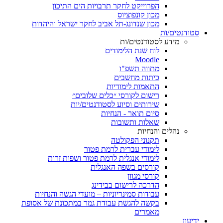
הפרוייקט לחקר תרבויות הים התיכון
מכון קונפוציוס
מכון שנדונג-תל אביב לחקר ישראל והיהדות
סטודנטים/ות
מידע לסטודנטים/ות
לוח שנת הלימודים
Moodle
מתווה תשפ"ו
כיתות מחשבים
התאמות לימודיות
רישום לקורסי ״כלים שלובים״
שירותים וסיוע לסטודנטים/יות
סיום תואר - הנחיות
שאלות ותשובות
נהלים והנחיות
תקנוני הפקולטה
לימודי עברית לרמת פטור
לימודי אנגלית לרמת פטור ושפות זרות
קורסים בשפה האנגלית
קורסי מגוון
הדרכה לרישום בבידינג
עבודות סמינריוניות – מועדי הגשה והנחיות
בקשה להגשת עבודת גמר במתכונת של אסופת
מאמרים
ידיעון