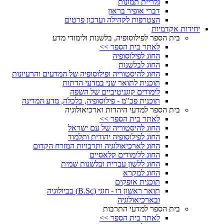
גלריית תמונות
דברי אופיר בראון
הצטרפות לקהילה ועדכון פרטים
יחידות אקדמיות
בית הספר לפילוסופיה, בלשנות ולימודי מדע
לאתר בית הספר >>
החוג לפילוסופיה
החוג לבלשנות
החוג להיסטוריה ופילוסופיה של המדעים והרעיונות
תוכנית לתואר שני במדעי הדתות
לימודים קוגניטיביים של השפה
תוכנית פכ"מ - פילוסופיה, כלכלה, מדע המדינה
בית הספר למדעי היהדות וארכיאולוגיה
לאתר בית הספר >>
החוג להיסטוריה של עם ישראל
החוג לפילוסופיה יהודית ותלמוד
החוג לארכיאולוגיה ותרבויות המזרח הקדום
החוג ללימודים קלאסיים
החוג ללשון עברית ובלשנות שמית
החוג למקרא
תוכנית אופקים
תואר ראשון דו - חוגי (B.Sc) בביולוגיה
ובארכיאולוגיה
בית הספר למדעי התרבות
לאתר בית הספר >>