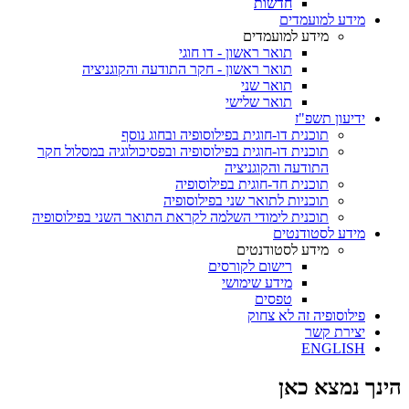
חדשות
מידע למועמדים
מידע למועמדים
תואר ראשון - דו חוגי
תואר ראשון - חקר התודעה והקוגניציה
תואר שני
תואר שלישי
ידיעון תשפ"ז
תוכנית דו-חוגית בפילוסופיה ובחוג נוסף
תוכנית דו-חוגית בפילוסופיה ובפסיכולוגיה במסלול חקר
התודעה והקוגניציה
תוכנית חד-חוגית בפילוסופיה
תוכניות לתואר שני בפילוסופיה
תוכנית לימודי השלמה לקראת התואר השני בפילוסופיה
מידע לסטודנטים
מידע לסטודנטים
רישום לקורסים
מידע שימושי
טפסים
פילוסופיה זה לא צחוק
יצירת קשר
ENGLISH
הינך נמצא כאן