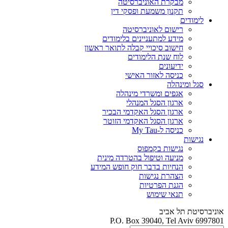
מבקרת האוניברסיטה
תקנון משמעת ופסקי דין
לימודים
רישום לאוניברסיטה
מידע למתעניינים בלימודים
חישוב סיכויי קבלה לתואר ראשון
לוח שנת הלימודים
ידיעונים
כניסה לאזור האישי
סגל ומינהלה
אגפים ומשרדי מינהלה
ארגון הסגל המנהלי
ארגון הסגל האקדמי הבכיר
ארגון הסגל האקדמי הזוטר
כניסה ל-My Tau
נגישות
נגישות בקמפוס
מניעה וטיפול בהטרדה מינית
הנחיות בדבר חוק חופש המידע
הצהרת נגישות
הגנת הפרטיות
תנאי שימוש
אוניברסיטת תל אביב
P.O. Box 39040, Tel Aviv 6997801