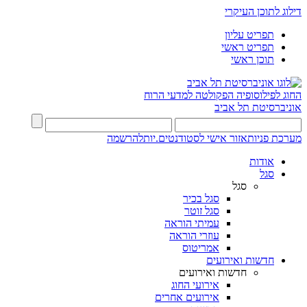
דילוג לתוכן העיקרי
תפריט עליון
תפריט ראשי
תוכן ראשי
החוג לפילוסופיה
הפקולטה למדעי הרוח
אוניברסיטת תל אביב
מערכת פניות
אזור אישי לסטודנטים.יות
להרשמה
אודות
סגל
סגל
סגל בכיר
סגל זוטר
עמיתי הוראה
עוזרי הוראה
אמריטוס
חדשות ואירועים
חדשות ואירועים
אירועי החוג
אירועים אחרים