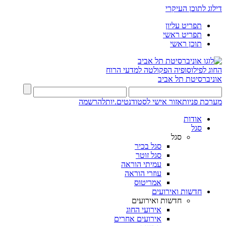
דילוג לתוכן העיקרי
תפריט עליון
תפריט ראשי
תוכן ראשי
החוג לפילוסופיה
הפקולטה למדעי הרוח
אוניברסיטת תל אביב
מערכת פניות
אזור אישי לסטודנטים.יות
להרשמה
אודות
סגל
סגל
סגל בכיר
סגל זוטר
עמיתי הוראה
עוזרי הוראה
אמריטוס
חדשות ואירועים
חדשות ואירועים
אירועי החוג
אירועים אחרים