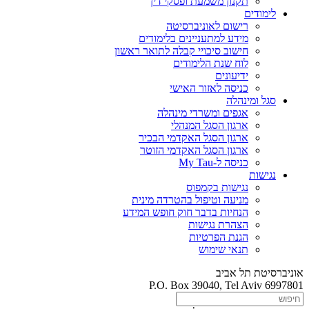
תקנון משמעת ופסקי דין
לימודים
רישום לאוניברסיטה
מידע למתעניינים בלימודים
חישוב סיכויי קבלה לתואר ראשון
לוח שנת הלימודים
ידיעונים
כניסה לאזור האישי
סגל ומינהלה
אגפים ומשרדי מינהלה
ארגון הסגל המנהלי
ארגון הסגל האקדמי הבכיר
ארגון הסגל האקדמי הזוטר
כניסה ל-My Tau
נגישות
נגישות בקמפוס
מניעה וטיפול בהטרדה מינית
הנחיות בדבר חוק חופש המידע
הצהרת נגישות
הגנת הפרטיות
תנאי שימוש
אוניברסיטת תל אביב
P.O. Box 39040, Tel Aviv 6997801