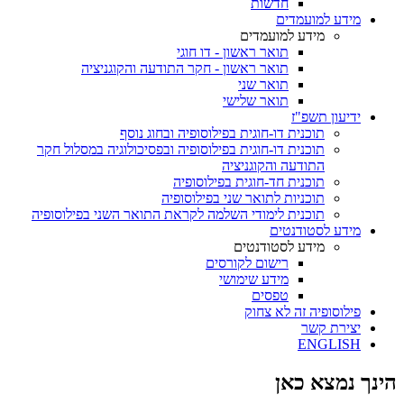
חדשות
מידע למועמדים
מידע למועמדים
תואר ראשון - דו חוגי
תואר ראשון - חקר התודעה והקוגניציה
תואר שני
תואר שלישי
ידיעון תשפ"ז
תוכנית דו-חוגית בפילוסופיה ובחוג נוסף
תוכנית דו-חוגית בפילוסופיה ובפסיכולוגיה במסלול חקר
התודעה והקוגניציה
תוכנית חד-חוגית בפילוסופיה
תוכניות לתואר שני בפילוסופיה
תוכנית לימודי השלמה לקראת התואר השני בפילוסופיה
מידע לסטודנטים
מידע לסטודנטים
רישום לקורסים
מידע שימושי
טפסים
פילוסופיה זה לא צחוק
יצירת קשר
ENGLISH
הינך נמצא כאן