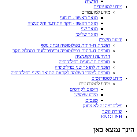
חדשות
מידע למועמדים
מידע למועמדים
תואר ראשון - דו חוגי
תואר ראשון - חקר התודעה והקוגניציה
תואר שני
תואר שלישי
ידיעון תשפ"ז
תוכנית דו-חוגית בפילוסופיה ובחוג נוסף
תוכנית דו-חוגית בפילוסופיה ובפסיכולוגיה במסלול חקר
התודעה והקוגניציה
תוכנית חד-חוגית בפילוסופיה
תוכניות לתואר שני בפילוסופיה
תוכנית לימודי השלמה לקראת התואר השני בפילוסופיה
מידע לסטודנטים
מידע לסטודנטים
רישום לקורסים
מידע שימושי
טפסים
פילוסופיה זה לא צחוק
יצירת קשר
ENGLISH
הינך נמצא כאן