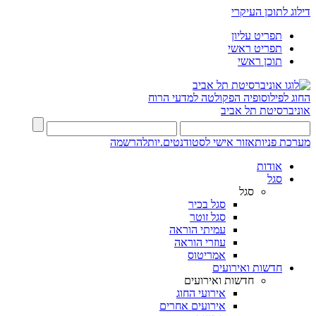
דילוג לתוכן העיקרי
תפריט עליון
תפריט ראשי
תוכן ראשי
החוג לפילוסופיה
הפקולטה למדעי הרוח
אוניברסיטת תל אביב
מערכת פניות
אזור אישי לסטודנטים.יות
להרשמה
אודות
סגל
סגל
סגל בכיר
סגל זוטר
עמיתי הוראה
עוזרי הוראה
אמריטוס
חדשות ואירועים
חדשות ואירועים
אירועי החוג
אירועים אחרים