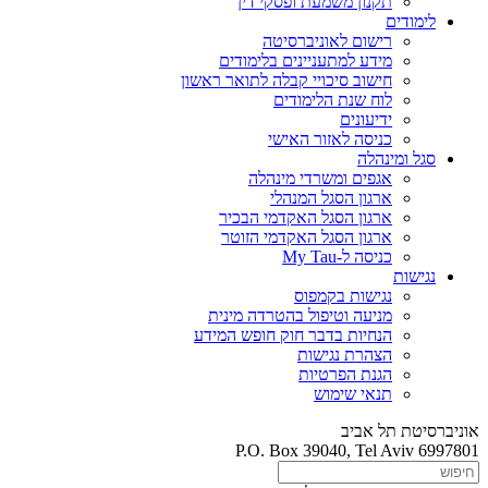
תקנון משמעת ופסקי דין
לימודים
רישום לאוניברסיטה
מידע למתעניינים בלימודים
חישוב סיכויי קבלה לתואר ראשון
לוח שנת הלימודים
ידיעונים
כניסה לאזור האישי
סגל ומינהלה
אגפים ומשרדי מינהלה
ארגון הסגל המנהלי
ארגון הסגל האקדמי הבכיר
ארגון הסגל האקדמי הזוטר
כניסה ל-My Tau
נגישות
נגישות בקמפוס
מניעה וטיפול בהטרדה מינית
הנחיות בדבר חוק חופש המידע
הצהרת נגישות
הגנת הפרטיות
תנאי שימוש
אוניברסיטת תל אביב
P.O. Box 39040, Tel Aviv 6997801