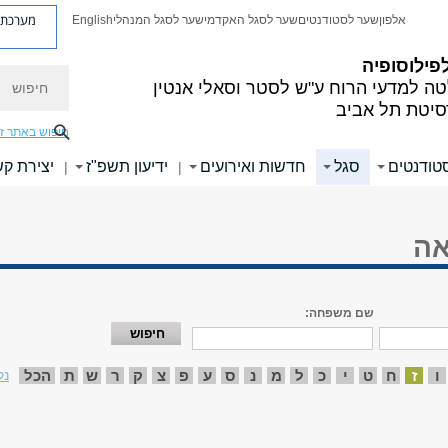
מערכת פ
אלפון
שער לסטודנטים
שער לסגל האקדמי
שער לסגל המנהלי
English
פילוסופיה
חיפוש
ה למדעי הרוח
ע"ש לסטר וסאלי אנטין
סיטת תל אביב
חיפוש באתר ז
טודנטים
סגל
חדשות ואירועים
ידיעון תשפ"ז
יצירת ק
|
|
אה
שם משפחה:
ו
ז
ח
ט
י
כ
ל
מ
נ
ס
ע
פ
צ
ק
ר
ש
ת
הכל
נק