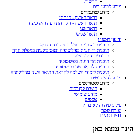
חדשות
מידע למועמדים
מידע למועמדים
תואר ראשון - דו חוגי
תואר ראשון - חקר התודעה והקוגניציה
תואר שני
תואר שלישי
ידיעון תשפ"ז
תוכנית דו-חוגית בפילוסופיה ובחוג נוסף
תוכנית דו-חוגית בפילוסופיה ובפסיכולוגיה במסלול חקר
התודעה והקוגניציה
תוכנית חד-חוגית בפילוסופיה
תוכניות לתואר שני בפילוסופיה
תוכנית לימודי השלמה לקראת התואר השני בפילוסופיה
מידע לסטודנטים
מידע לסטודנטים
רישום לקורסים
מידע שימושי
טפסים
פילוסופיה זה לא צחוק
יצירת קשר
ENGLISH
הינך נמצא כאן