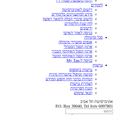
תקנון משמעת ופסקי דין
לימודים
רישום לאוניברסיטה
מידע למתעניינים בלימודים
חישוב סיכויי קבלה לתואר ראשון
לוח שנת הלימודים
ידיעונים
כניסה לאזור האישי
סגל ומינהלה
אגפים ומשרדי מינהלה
ארגון הסגל המנהלי
ארגון הסגל האקדמי הבכיר
ארגון הסגל האקדמי הזוטר
כניסה ל-My Tau
נגישות
נגישות בקמפוס
מניעה וטיפול בהטרדה מינית
הנחיות בדבר חוק חופש המידע
הצהרת נגישות
הגנת הפרטיות
תנאי שימוש
אוניברסיטת תל אביב
P.O. Box 39040, Tel Aviv 6997801