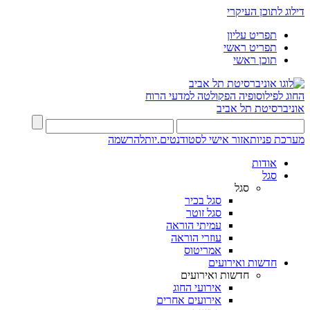
דילוג לתוכן העיקרי
תפריט עליון
תפריט ראשי
תוכן ראשי
החוג לפילוסופיה
הפקולטה למדעי הרוח
אוניברסיטת תל אביב
מערכת פניות
אזור אישי לסטודנטים.יות
להרשמה
אודות
סגל
סגל
סגל בכיר
סגל זוטר
עמיתי הוראה
עוזרי הוראה
אמריטוס
חדשות ואירועים
חדשות ואירועים
אירועי החוג
אירועים אחרים