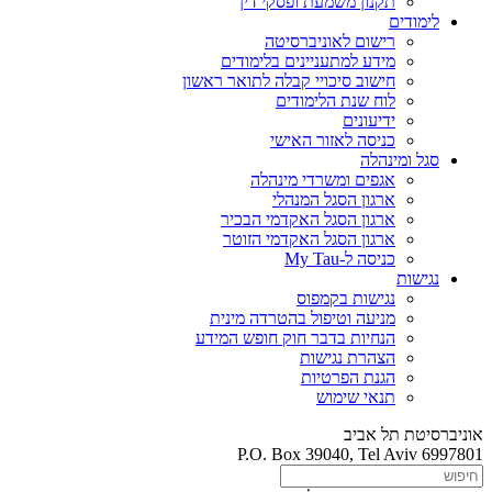
תקנון משמעת ופסקי דין
לימודים
רישום לאוניברסיטה
מידע למתעניינים בלימודים
חישוב סיכויי קבלה לתואר ראשון
לוח שנת הלימודים
ידיעונים
כניסה לאזור האישי
סגל ומינהלה
אגפים ומשרדי מינהלה
ארגון הסגל המנהלי
ארגון הסגל האקדמי הבכיר
ארגון הסגל האקדמי הזוטר
כניסה ל-My Tau
נגישות
נגישות בקמפוס
מניעה וטיפול בהטרדה מינית
הנחיות בדבר חוק חופש המידע
הצהרת נגישות
הגנת הפרטיות
תנאי שימוש
אוניברסיטת תל אביב
P.O. Box 39040, Tel Aviv 6997801