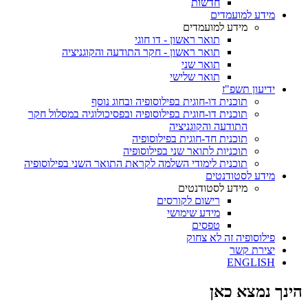
חדשות
מידע למועמדים
מידע למועמדים
תואר ראשון - דו חוגי
תואר ראשון - חקר התודעה והקוגניציה
תואר שני
תואר שלישי
ידיעון תשפ"ז
תוכנית דו-חוגית בפילוסופיה ובחוג נוסף
תוכנית דו-חוגית בפילוסופיה ובפסיכולוגיה במסלול חקר
התודעה והקוגניציה
תוכנית חד-חוגית בפילוסופיה
תוכניות לתואר שני בפילוסופיה
תוכנית לימודי השלמה לקראת התואר השני בפילוסופיה
מידע לסטודנטים
מידע לסטודנטים
רישום לקורסים
מידע שימושי
טפסים
פילוסופיה זה לא צחוק
יצירת קשר
ENGLISH
הינך נמצא כאן