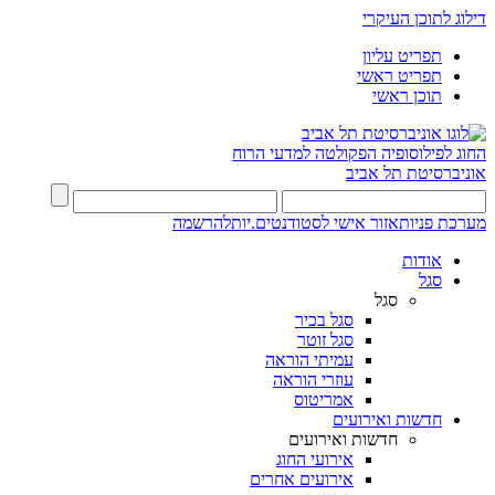
דילוג לתוכן העיקרי
תפריט עליון
תפריט ראשי
תוכן ראשי
החוג לפילוסופיה
הפקולטה למדעי הרוח
אוניברסיטת תל אביב
מערכת פניות
אזור אישי לסטודנטים.יות
להרשמה
אודות
סגל
סגל
סגל בכיר
סגל זוטר
עמיתי הוראה
עוזרי הוראה
אמריטוס
חדשות ואירועים
חדשות ואירועים
אירועי החוג
אירועים אחרים