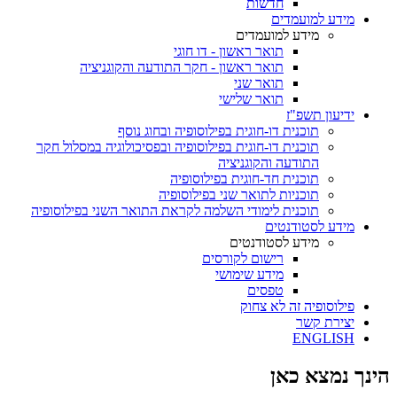
חדשות
מידע למועמדים
מידע למועמדים
תואר ראשון - דו חוגי
תואר ראשון - חקר התודעה והקוגניציה
תואר שני
תואר שלישי
ידיעון תשפ"ז
תוכנית דו-חוגית בפילוסופיה ובחוג נוסף
תוכנית דו-חוגית בפילוסופיה ובפסיכולוגיה במסלול חקר
התודעה והקוגניציה
תוכנית חד-חוגית בפילוסופיה
תוכניות לתואר שני בפילוסופיה
תוכנית לימודי השלמה לקראת התואר השני בפילוסופיה
מידע לסטודנטים
מידע לסטודנטים
רישום לקורסים
מידע שימושי
טפסים
פילוסופיה זה לא צחוק
יצירת קשר
ENGLISH
הינך נמצא כאן