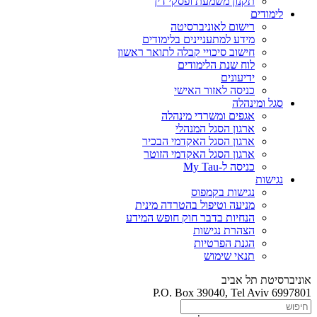
תקנון משמעת ופסקי דין
לימודים
רישום לאוניברסיטה
מידע למתעניינים בלימודים
חישוב סיכויי קבלה לתואר ראשון
לוח שנת הלימודים
ידיעונים
כניסה לאזור האישי
סגל ומינהלה
אגפים ומשרדי מינהלה
ארגון הסגל המנהלי
ארגון הסגל האקדמי הבכיר
ארגון הסגל האקדמי הזוטר
כניסה ל-My Tau
נגישות
נגישות בקמפוס
מניעה וטיפול בהטרדה מינית
הנחיות בדבר חוק חופש המידע
הצהרת נגישות
הגנת הפרטיות
תנאי שימוש
אוניברסיטת תל אביב
P.O. Box 39040, Tel Aviv 6997801