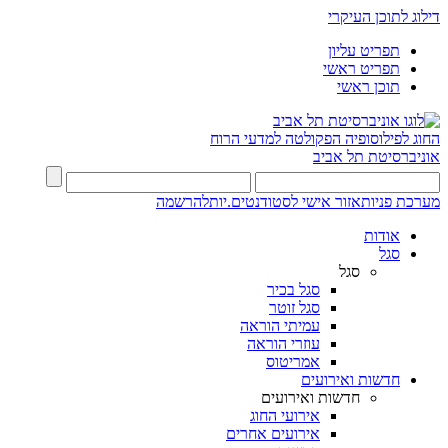
דילוג לתוכן העיקרי
תפריט עליון
תפריט ראשי
תוכן ראשי
החוג לפילוסופיה
הפקולטה למדעי הרוח
אוניברסיטת תל אביב
מערכת פניות
אזור אישי לסטודנטים.יות
להרשמה
אודות
סגל
סגל
סגל בכיר
סגל זוטר
עמיתי הוראה
עוזרי הוראה
אמריטוס
חדשות ואירועים
חדשות ואירועים
אירועי החוג
אירועים אחרים