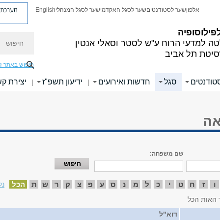
מערכת פ
אלפון
שער לסטודנטים
שער לסגל האקדמי
שער לסגל המנהלי
English
פילוסופיה
חיפוש
ה למדעי הרוח
ע"ש לסטר וסאלי אנטין
סיטת תל אביב
חיפוש באתר ז
טודנטים
סגל
חדשות ואירועים
ידיעון תשפ"ז
יצירת ק
|
|
אה
שם משפחה:
ו
ז
ח
ט
י
כ
ל
מ
נ
ס
ע
פ
צ
ק
ר
ש
ת
הכל
נק
 האות הכל
דוא"ל