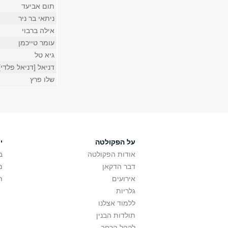
תום אביעד
ניתאי בר ניר
אילה ברבוי
עומר טייכמן
גיא טל
דניאל [דניאל פלדי]
שלו פרץ
על הפקולטה
י
אודות הפקולטה
ב
דבר הדקאן
מ
אירועים
ת
גלריות
ללמוד אצלנו
תולדות הבנין
לקהל הרחב