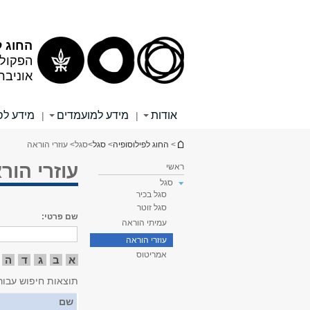
תוכן
תפריט
עליון
ראשי
החוג ל
הפקולט
אוניבר
אודות
מידע למועמדים
מידע לס
|
|
הינך נמצא כאן
>
החוג לפילוסופיה
>
סגל
>
סגל
> עוזרי הוראה
עוזרי הור
ראשי
סגל
סגל בכיר
סגל זוטר
שם פרטי:
עמיתי הוראה
עוזרי הוראה
אמריטוס
א
ב
ג
ד
ה
תוצאות חיפוש עבור
שם