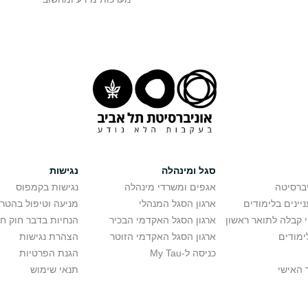
סגל ומינהלה
נגישות
יברסיטה
אגפים ומשרדי מינהלה
נגישות בקמפוס
יינים בלימודים
ארגון הסגל המנהלי
מניעה וטיפול בהטר
י קבלה לתואר ראשון
ארגון הסגל האקדמי הבכיר
הנחיות בדבר חוק ח
ימודים
ארגון הסגל האקדמי הזוטר
הצהרת נגישות
כניסה ל-My Tau
הגנת הפרטיות
 האישי
תנאי שימוש