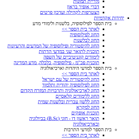
גלריית תמונות
דברי אופיר בראון
הצטרפות לקהילה ועדכון פרטים
יחידות אקדמיות
בית הספר לפילוסופיה, בלשנות ולימודי מדע
לאתר בית הספר >>
החוג לפילוסופיה
החוג לבלשנות
החוג להיסטוריה ופילוסופיה של המדעים והרעיונות
תוכנית לתואר שני במדעי הדתות
לימודים קוגניטיביים של השפה
תוכנית פכ"מ - פילוסופיה, כלכלה, מדע המדינה
בית הספר למדעי היהדות וארכיאולוגיה
לאתר בית הספר >>
החוג להיסטוריה של עם ישראל
החוג לפילוסופיה יהודית ותלמוד
החוג לארכיאולוגיה ותרבויות המזרח הקדום
החוג ללימודים קלאסיים
החוג ללשון עברית ובלשנות שמית
החוג למקרא
תוכנית אופקים
תואר ראשון דו - חוגי (B.Sc) בביולוגיה
ובארכיאולוגיה
בית הספר למדעי התרבות
לאתר בית הספר >>