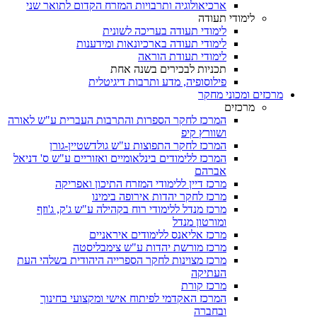
ארכיאולוגיה ותרבויות המזרח הקדום לתואר שני
לימודי תעודה
לימודי תעודה בעריכה לשונית
לימודי תעודה בארכיונאות ומידענות
לימודי תעודת הוראה
תכניות לבכירים בשנה אחת
פילוסופיה, מדע ותרבות דיגיטלית
מרכזים ומכוני מחקר
מרכזים
המרכז לחקר הספרות והתרבות העברית ע"ש לאורה
ושוורץ קיפ
המרכז לחקר התפוצות ע"ש גולדשטיין-גורן
המרכז ללימודים בינלאומיים ואזוריים ע"ש ס' דניאל
אברהם
מרכז דיין ללימודי המזרח התיכון ואפריקה
מרכז לחקר יהדות אירופה בימינו
מרכז מנדל ללימודי רוח בקהילה ע"ש ג'ק, ג'וזף
ומורטון מנדל
מרכז אליאנס ללימודים איראניים
מרכז מורשת יהדות ע"ש צימבליסטה
מרכז מצוינות לחקר הספרייה היהודית בשלהי העת
העתיקה
מרכז קורת
המרכז האקדמי לפיתוח אישי ומקצועי בחינוך
ובחברה