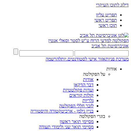
דילוג לתוכן העיקרי
תפריט עליון
תפריט ראשי
תוכן ראשי
הפקולטה למדעי הרוח
ע"ש לסטר וסאלי אנטין
אוניברסיטת תל אביב
מערכת פניות
אזור אישי לסטודנטים.יות
להרשמה
אודות
על הפקולטה
אודות
דבר הדקאן
ועדות פקולטטיות
קולות קוראים
גלריות
לזכר חללי הפקולטה
בניין גילמן - ארכיטקטורה והיסטוריה
בוגרי הפקולטה
מסיימי תואר ראשון
מסיימי תואר שני ולימודי תעודה