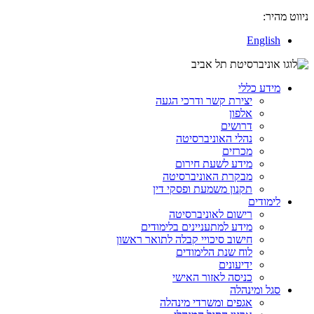
ניווט מהיר:
English
מידע כללי
יצירת קשר ודרכי הגעה
אלפון
דרושים
נהלי האוניברסיטה
מכרזים
מידע לשעת חירום
מבקרת האוניברסיטה
תקנון משמעת ופסקי דין
לימודים
רישום לאוניברסיטה
מידע למתעניינים בלימודים
חישוב סיכויי קבלה לתואר ראשון
לוח שנת הלימודים
ידיעונים
כניסה לאזור האישי
סגל ומינהלה
אגפים ומשרדי מינהלה