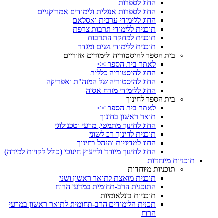
החוג לספרות
החוג לספרות אנגלית ולימודים אמריקניים
החוג ללימודי ערבית ואסלאם
תוכנית ללימודי תרבות צרפת
תוכנית למחקר התרבות
תוכנית ללימודי נשים ומגדר
בית הספר להיסטוריה ולימודים אזוריים
לאתר בית הספר >>
החוג להיסטוריה כללית
החוג להיסטוריה של המזה"ת ואפריקה
החוג ללימודי מזרח אסיה
בית הספר לחינוך
לאתר בית הספר >>
תואר ראשון בחינוך
החוג לחינוך מתמטי, מדעי וטכנולוגי
תוכנית לחינוך רב לשוני
החוג למדיניות ומנהל בחינוך
החוג לחינוך מיוחד ולייעוץ חינוכי (כולל לקויות למידה)
תוכניות מיוחדות
תוכניות מיוחדות
תוכנית מואצת לתואר ראשון ושני
התוכנית הרב-תחומית במדעי הרוח
תוכניות בינלאומיות
תכנית הלימודים הרב-תחומית לתואר ראשון במדעי
הרוח