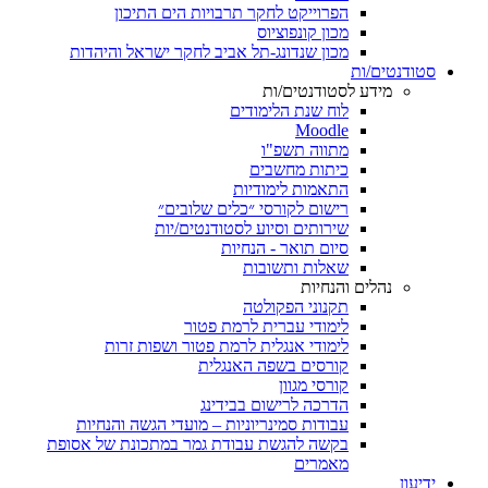
הפרוייקט לחקר תרבויות הים התיכון
מכון קונפוציוס
מכון שנדונג-תל אביב לחקר ישראל והיהדות
סטודנטים/ות
מידע לסטודנטים/ות
לוח שנת הלימודים
Moodle
מתווה תשפ"ו
כיתות מחשבים
התאמות לימודיות
רישום לקורסי ״כלים שלובים״
שירותים וסיוע לסטודנטים/יות
סיום תואר - הנחיות
שאלות ותשובות
נהלים והנחיות
תקנוני הפקולטה
לימודי עברית לרמת פטור
לימודי אנגלית לרמת פטור ושפות זרות
קורסים בשפה האנגלית
קורסי מגוון
הדרכה לרישום בבידינג
עבודות סמינריוניות – מועדי הגשה והנחיות
בקשה להגשת עבודת גמר במתכונת של אסופת
מאמרים
ידיעון