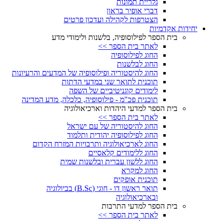
גלריית תמונות
דברי אופיר בראון
הצטרפות לקהילה ועדכון פרטים
יחידות אקדמיות
בית הספר לפילוסופיה, בלשנות ולימודי מדע
לאתר בית הספר >>
החוג לפילוסופיה
החוג לבלשנות
החוג להיסטוריה ופילוסופיה של המדעים והרעיונות
תוכנית לתואר שני במדעי הדתות
לימודים קוגניטיביים של השפה
תוכנית פכ"מ - פילוסופיה, כלכלה, מדע המדינה
בית הספר למדעי היהדות וארכיאולוגיה
לאתר בית הספר >>
החוג להיסטוריה של עם ישראל
החוג לפילוסופיה יהודית ותלמוד
החוג לארכיאולוגיה ותרבויות המזרח הקדום
החוג ללימודים קלאסיים
החוג ללשון עברית ובלשנות שמית
החוג למקרא
תוכנית אופקים
תואר ראשון דו - חוגי (B.Sc) בביולוגיה
ובארכיאולוגיה
בית הספר למדעי התרבות
לאתר בית הספר >>