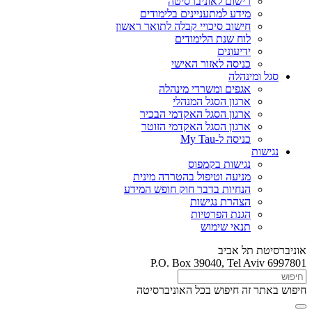
רישום לאוניברסיטה
מידע למתעניינים בלימודים
חישוב סיכויי קבלה לתואר ראשון
לוח שנת הלימודים
ידיעונים
כניסה לאזור האישי
סגל ומינהלה
אגפים ומשרדי מינהלה
ארגון הסגל המנהלי
ארגון הסגל האקדמי הבכיר
ארגון הסגל האקדמי הזוטר
כניסה ל-My Tau
נגישות
נגישות בקמפוס
מניעה וטיפול בהטרדה מינית
הנחיות בדבר חוק חופש המידע
הצהרת נגישות
הגנת הפרטיות
תנאי שימוש
אוניברסיטת תל אביב
P.O. Box 39040, Tel Aviv 6997801
חיפוש באתר זה
חיפוש בכל האוניברסיטה