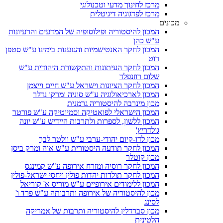
מרכז לחינוך מדעי וטכנולוגי
מרכז לפדגוגיה דיגיטלית
מכונים
המכון להיסטוריה ופילוסופיה של המדעים והרעיונות
ע"ש כהן
המכון לחקר האנטישמיות והגזענות בימינו ע"ש סטפן
רוט
המכון לחקר העיתונות והתקשורת היהודית ע"ש
שלום רוזנפלד
המכון לחקר הציונות וישראל ע"ש חיים וייצמן
המכון לארכיאולוגיה ע"ש סוניה ומרקו נדלר
מכון מינרבה להיסטוריה גרמנית
המכון הישראלי לפואטיקה וסמיוטיקה ע"ש פורטר
המכון ללשון, לספרות ולתרבות היידיש ע"ש יונה
גולדריץ'
מכון לדו-קיום יהודי-ערבי ע"ש וולטר לבך
המכון לחקר תודעה היסטורית ע"ש אוה ומרק ביסן
מכון קוטלר
המכון לחקר רוסיה ומזרח אירופה ע"ש קמינגס
המכון לחקר תולדות יהדות פולין ויחסי ישראל-פולין
המכון ללימודים אירופיים ע"ש מוריס א' קוריאל
מכון להיסטוריה של אירופה ותרבותה ע"ש פרד ו'
לסינג
מכון סברדלין להיסטוריה ותרבות של אמריקה
הלטינית