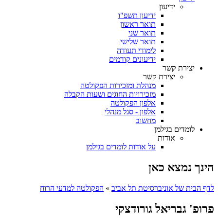
ידיעון
ידיעון תשפ"ו
תואר ראשון
תואר שני
תואר שלישי
לימודי תעודה
ידיעונים קודמים
יצירת קשר
יצירת קשר
מנהלת ומזכירות הפקולטה
מזכירויות החוגים ושעות הקבלה
אלפון הפקולטה
אלפון - סגל מנהלי
מחשוב
לומדים בגילמן
אודות
על אודות לומדים בגילמן
הינך נמצא כאן
לדף הבית של אוניברסיטת תל אביב
»
הפקולטה למדעי הרוח
פרופ' גבריאל גורודצקי