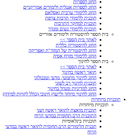
החוג לספרות
החוג לספרות אנגלית ולימודים אמריקניים
החוג ללימודי ערבית ואסלאם
תוכנית ללימודי תרבות צרפת
תוכנית למחקר התרבות
תוכנית ללימודי נשים ומגדר
בית הספר להיסטוריה ולימודים אזוריים
לאתר בית הספר >>
החוג להיסטוריה כללית
החוג להיסטוריה של המזה"ת ואפריקה
החוג ללימודי מזרח אסיה
בית הספר לחינוך
לאתר בית הספר >>
תואר ראשון בחינוך
החוג לחינוך מתמטי, מדעי וטכנולוגי
תוכנית לחינוך רב לשוני
החוג למדיניות ומנהל בחינוך
החוג לחינוך מיוחד ולייעוץ חינוכי (כולל לקויות למידה)
תוכניות מיוחדות
תוכניות מיוחדות
תוכנית מואצת לתואר ראשון ושני
התוכנית הרב-תחומית במדעי הרוח
תוכניות בינלאומיות
תכנית הלימודים הרב-תחומית לתואר ראשון במדעי
הרוח