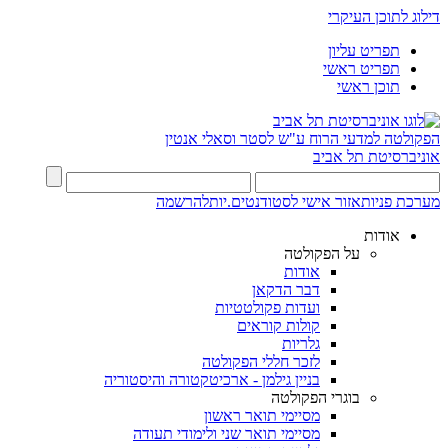
דילוג לתוכן העיקרי
תפריט עליון
תפריט ראשי
תוכן ראשי
הפקולטה למדעי הרוח
ע"ש לסטר וסאלי אנטין
אוניברסיטת תל אביב
מערכת פניות
אזור אישי לסטודנטים.יות
להרשמה
אודות
על הפקולטה
אודות
דבר הדקאן
ועדות פקולטטיות
קולות קוראים
גלריות
לזכר חללי הפקולטה
בניין גילמן - ארכיטקטורה והיסטוריה
בוגרי הפקולטה
מסיימי תואר ראשון
מסיימי תואר שני ולימודי תעודה