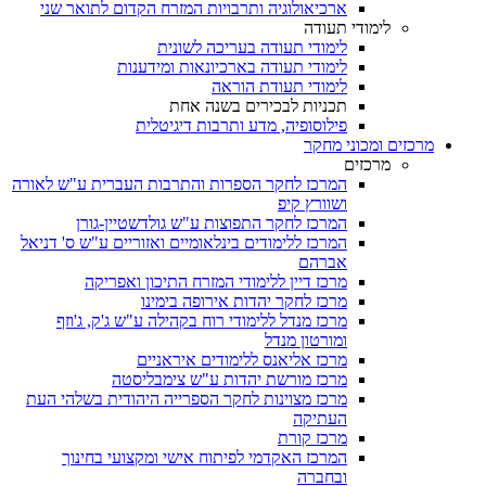
ארכיאולוגיה ותרבויות המזרח הקדום לתואר שני
לימודי תעודה
לימודי תעודה בעריכה לשונית
לימודי תעודה בארכיונאות ומידענות
לימודי תעודת הוראה
תכניות לבכירים בשנה אחת
פילוסופיה, מדע ותרבות דיגיטלית
מרכזים ומכוני מחקר
מרכזים
המרכז לחקר הספרות והתרבות העברית ע"ש לאורה
ושוורץ קיפ
המרכז לחקר התפוצות ע"ש גולדשטיין-גורן
המרכז ללימודים בינלאומיים ואזוריים ע"ש ס' דניאל
אברהם
מרכז דיין ללימודי המזרח התיכון ואפריקה
מרכז לחקר יהדות אירופה בימינו
מרכז מנדל ללימודי רוח בקהילה ע"ש ג'ק, ג'וזף
ומורטון מנדל
מרכז אליאנס ללימודים איראניים
מרכז מורשת יהדות ע"ש צימבליסטה
מרכז מצוינות לחקר הספרייה היהודית בשלהי העת
העתיקה
מרכז קורת
המרכז האקדמי לפיתוח אישי ומקצועי בחינוך
ובחברה