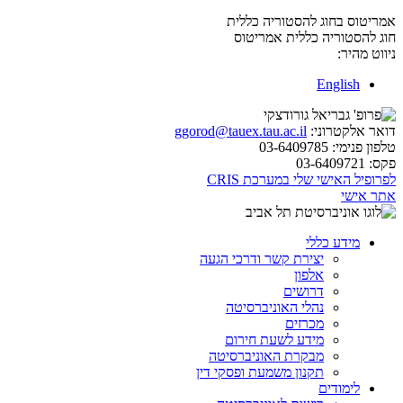
אמריטוס בחוג להסטוריה כללית
חוג להסטוריה כללית
אמריטוס
ניווט מהיר:
English
דואר אלקטרוני:
ggorod@tauex.tau.ac.il
טלפון פנימי:
03-6409785
פקס:
03-6409721
לפרופיל האישי שלי במערכת CRIS
אתר אישי
מידע כללי
יצירת קשר ודרכי הגעה
אלפון
דרושים
נהלי האוניברסיטה
מכרזים
מידע לשעת חירום
מבקרת האוניברסיטה
תקנון משמעת ופסקי דין
לימודים