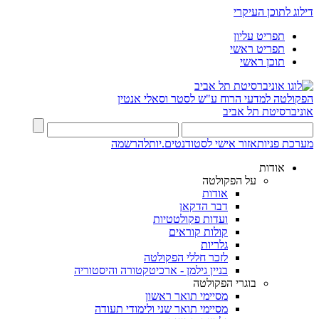
דילוג לתוכן העיקרי
תפריט עליון
תפריט ראשי
תוכן ראשי
הפקולטה למדעי הרוח
ע"ש לסטר וסאלי אנטין
אוניברסיטת תל אביב
מערכת פניות
אזור אישי לסטודנטים.יות
להרשמה
אודות
על הפקולטה
אודות
דבר הדקאן
ועדות פקולטטיות
קולות קוראים
גלריות
לזכר חללי הפקולטה
בניין גילמן - ארכיטקטורה והיסטוריה
בוגרי הפקולטה
מסיימי תואר ראשון
מסיימי תואר שני ולימודי תעודה