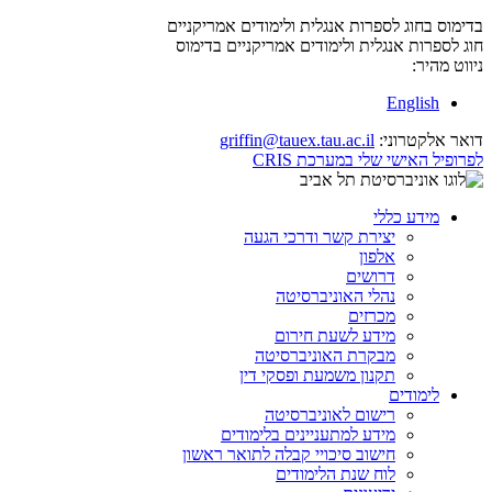
בדימוס בחוג לספרות אנגלית ולימודים אמריקניים
חוג לספרות אנגלית ולימודים אמריקניים
בדימוס
ניווט מהיר:
English
דואר אלקטרוני:
griffin@tauex.tau.ac.il
לפרופיל האישי שלי במערכת CRIS
מידע כללי
יצירת קשר ודרכי הגעה
אלפון
דרושים
נהלי האוניברסיטה
מכרזים
מידע לשעת חירום
מבקרת האוניברסיטה
תקנון משמעת ופסקי דין
לימודים
רישום לאוניברסיטה
מידע למתעניינים בלימודים
חישוב סיכויי קבלה לתואר ראשון
לוח שנת הלימודים