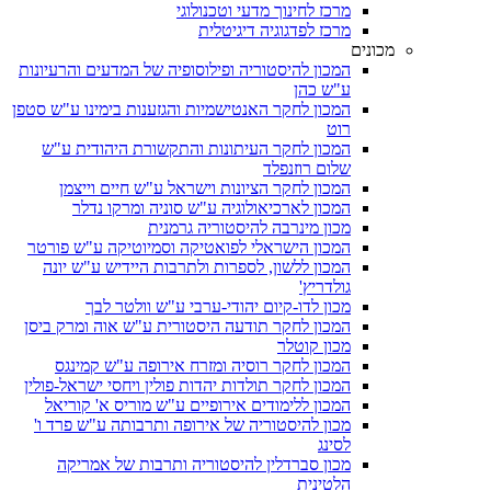
מרכז לחינוך מדעי וטכנולוגי
מרכז לפדגוגיה דיגיטלית
מכונים
המכון להיסטוריה ופילוסופיה של המדעים והרעיונות
ע"ש כהן
המכון לחקר האנטישמיות והגזענות בימינו ע"ש סטפן
רוט
המכון לחקר העיתונות והתקשורת היהודית ע"ש
שלום רוזנפלד
המכון לחקר הציונות וישראל ע"ש חיים וייצמן
המכון לארכיאולוגיה ע"ש סוניה ומרקו נדלר
מכון מינרבה להיסטוריה גרמנית
המכון הישראלי לפואטיקה וסמיוטיקה ע"ש פורטר
המכון ללשון, לספרות ולתרבות היידיש ע"ש יונה
גולדריץ'
מכון לדו-קיום יהודי-ערבי ע"ש וולטר לבך
המכון לחקר תודעה היסטורית ע"ש אוה ומרק ביסן
מכון קוטלר
המכון לחקר רוסיה ומזרח אירופה ע"ש קמינגס
המכון לחקר תולדות יהדות פולין ויחסי ישראל-פולין
המכון ללימודים אירופיים ע"ש מוריס א' קוריאל
מכון להיסטוריה של אירופה ותרבותה ע"ש פרד ו'
לסינג
מכון סברדלין להיסטוריה ותרבות של אמריקה
הלטינית