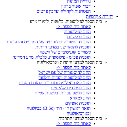
גלריית תמונות
דברי אופיר בראון
הצטרפות לקהילה ועדכון פרטים
יחידות אקדמיות
בית הספר לפילוסופיה, בלשנות ולימודי מדע
לאתר בית הספר >>
החוג לפילוסופיה
החוג לבלשנות
החוג להיסטוריה ופילוסופיה של המדעים והרעיונות
תוכנית לתואר שני במדעי הדתות
לימודים קוגניטיביים של השפה
תוכנית פכ"מ - פילוסופיה, כלכלה, מדע המדינה
בית הספר למדעי היהדות וארכיאולוגיה
לאתר בית הספר >>
החוג להיסטוריה של עם ישראל
החוג לפילוסופיה יהודית ותלמוד
החוג לארכיאולוגיה ותרבויות המזרח הקדום
החוג ללימודים קלאסיים
החוג ללשון עברית ובלשנות שמית
החוג למקרא
תוכנית אופקים
תואר ראשון דו - חוגי (B.Sc) בביולוגיה
ובארכיאולוגיה
בית הספר למדעי התרבות
לאתר בית הספר >>