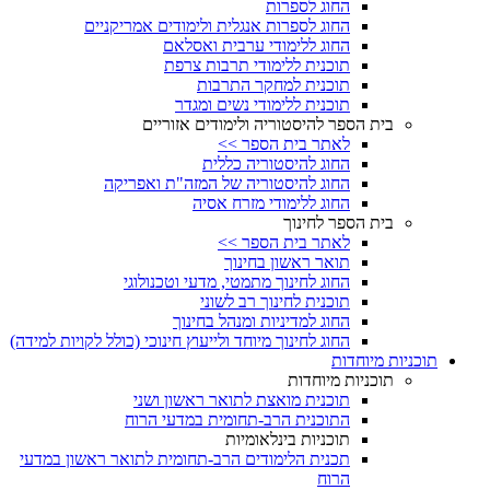
החוג לספרות
החוג לספרות אנגלית ולימודים אמריקניים
החוג ללימודי ערבית ואסלאם
תוכנית ללימודי תרבות צרפת
תוכנית למחקר התרבות
תוכנית ללימודי נשים ומגדר
בית הספר להיסטוריה ולימודים אזוריים
לאתר בית הספר >>
החוג להיסטוריה כללית
החוג להיסטוריה של המזה"ת ואפריקה
החוג ללימודי מזרח אסיה
בית הספר לחינוך
לאתר בית הספר >>
תואר ראשון בחינוך
החוג לחינוך מתמטי, מדעי וטכנולוגי
תוכנית לחינוך רב לשוני
החוג למדיניות ומנהל בחינוך
החוג לחינוך מיוחד ולייעוץ חינוכי (כולל לקויות למידה)
תוכניות מיוחדות
תוכניות מיוחדות
תוכנית מואצת לתואר ראשון ושני
התוכנית הרב-תחומית במדעי הרוח
תוכניות בינלאומיות
תכנית הלימודים הרב-תחומית לתואר ראשון במדעי
הרוח