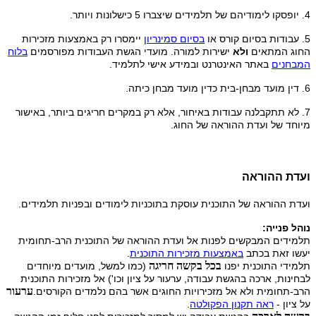
4. יופסקו לימודיהם של תלמידים שיצברו 5 כישלונות ויותר.
5. עבודות בסיום קורס או
בסיום סמינריון
יימסרו רק באמצעות מזכירות
החוג המתאים
ולא
ישירות למורה. מועדי הגשת העבודות מפורסמים
בלוח
המבחנים
באתר האינטרנט ובמידע אישי לתלמיד.
6. דין מועד מבחן-בית כדין מועד מבחן כיתה.
7. לא תתקבלנה עבודות באיחור, אלא רק במקרים חריגים ביותר, באישור
מיוחד של ועדת ההוראה של החוג.
ועדת ההוראה
ועדת ההוראה של התוכנית עוסקת בתוכניות לימודים ובפניות תלמידים.
נוהל פנייה:
תלמידים המבקשים לפנות אל ועדת ההוראה של התוכנית הרב-תחומית
יעשו זאת בכתב
באמצעות מזכירות התוכנית
.
בכל בקשה חריגה
תלמידי התוכנית יפנו
(כמו למשל, מועדים מיוחדים
לבחינות, ארכה בהגשת עבודה, ערעור על ציון וכו') אל מזכירות התוכנית
ערעור
הרב-תחומית ולא אל מזכירויות החוגים אשר בהם נלמדים הקורסים.
על ציון -
ראה תקנון
הפקולטה
.