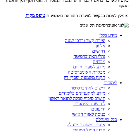
בקשה לארכה
בהגשת עבודה יש למסור למזכירות לפני חלוף זמן ההגשה
המקורי.
טופס מקוון
מומלץ לפנות בבקשה לוועדת ההוראה באמצעות
מידע כללי
יצירת קשר ודרכי הגעה
אלפון
דרושים
נהלי האוניברסיטה
מכרזים
מידע לשעת חירום
מבקרת האוניברסיטה
תקנון משמעת ופסקי דין
לימודים
רישום לאוניברסיטה
מידע למתעניינים בלימודים
חישוב סיכויי קבלה לתואר ראשון
לוח שנת הלימודים
ידיעונים
כניסה לאזור האישי
סגל ומינהלה
אגפים ומשרדי מינהלה
ארגון הסגל המנהלי