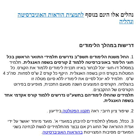
נהלים אלו הינם בנוסף
לתמצית הוראות האוניברסיטה
ונהליה
דרישות במהלך הלימודים
1.
החל משנת הלימודים תשפ"ב נדרשים תלמידי התואר הראשון בכל
חוגי הלימוד באוניברסיטה ללמוד 2 קורסים בשפה האנגלית.
תלמיד
במסלול דו-חוגי יוכל לבחור באיזו תכנית לימודים ללמוד את הקורס. כל
המטלות בקורס הינן בשפה האנגלית. היקף כל קורס 2 ש"ס לפחות. סה"כ 4
ש"ס. תלמיד לא יוכל לסיים את לימודיו ללא סיום מטלה זו
בהצלחה. הקורסים המוצעים השנה מטעם התכנית, מופיעים בפירוט
הקורסים של ההקבצים.
תלמידים שהחלו לימודיהם בתשע"ט נדרשים ללמוד קורס אקדמי אחד
בשפה האנגלית.
2. שיפור ציון חיובי: ראה
תקנון הפקולטה
בידיעון .
3. ככלל, מומלץ לתלמידים להיבחן במועדי א'. מועד מיוחד יאושר על ידי
ועדת ההוראה של החוג רק אם נבצר מהתלמידים לגשת לבחינה בשני
המועדים מסיבות המצויינות
בהוראות האוניברסיטה
.