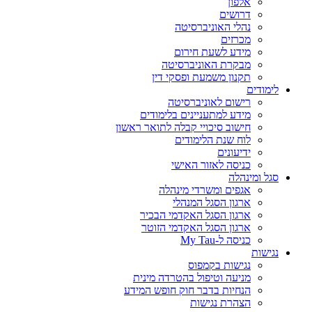
אלפון
דרושים
נהלי האוניברסיטה
מכרזים
מידע לשעת חירום
מבקרת האוניברסיטה
תקנון משמעת ופסקי דין
לימודים
רישום לאוניברסיטה
מידע למתעניינים בלימודים
חישוב סיכויי קבלה לתואר ראשון
לוח שנת הלימודים
ידיעונים
כניסה לאזור האישי
סגל ומינהלה
אגפים ומשרדי מינהלה
ארגון הסגל המנהלי
ארגון הסגל האקדמי הבכיר
ארגון הסגל האקדמי הזוטר
כניסה ל-My Tau
נגישות
נגישות בקמפוס
מניעה וטיפול בהטרדה מינית
הנחיות בדבר חוק חופש המידע
הצהרת נגישות