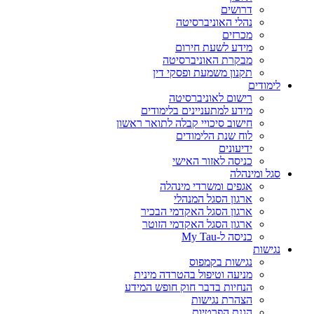
דרושים
נהלי האוניברסיטה
מכרזים
מידע לשעת חירום
מבקרת האוניברסיטה
תקנון משמעת ופסקי דין
לימודים
רישום לאוניברסיטה
מידע למתעניינים בלימודים
חישוב סיכויי קבלה לתואר ראשון
לוח שנת הלימודים
ידיעונים
כניסה לאזור האישי
סגל ומינהלה
אגפים ומשרדי מינהלה
ארגון הסגל המנהלי
ארגון הסגל האקדמי הבכיר
ארגון הסגל האקדמי הזוטר
כניסה ל-My Tau
נגישות
נגישות בקמפוס
מניעה וטיפול בהטרדה מינית
הנחיות בדבר חוק חופש המידע
הצהרת נגישות
הגנת הפרטיות