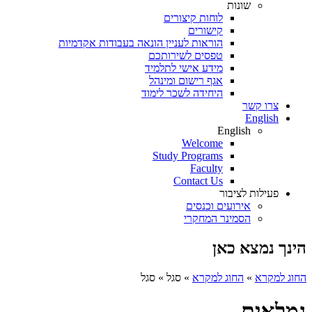
שונות
לוחות קיצורים
קישורים
הוראות לעניין הונאה בעבודות אקדמיות
טפסים לשירותכם
מידע אישי לתלמיד
אגף רישום ומינהל
היחידה לשכר לימוד
צרו קשר
English
English
Welcome
Study Programs
Faculty
Contact Us
פעילות לציבור
אירועים וכנסים
הסמינר המחקרי
הינך נמצא כאן
החוג למקרא
»
החוג למקרא
»
סגל
»
סגל
גמלאים