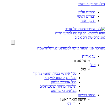
דילוג לתוכן העיקרי
תפריט עליון
תפריט ראשי
תוכן ראשי
החוג למקרא
הפקולטה למדעי הרוח
אוניברסיטת תל אביב
מערכת פניות
אזור אישי לסטודנטים.יות
להרשמה
על אודות
על אודות
סגל
סגל
סגל אקדמי בכיר: תחומי מחקר
סגל נוסף- החוג למקרא
סגל אקדמי: אלפון
תלמידי מחקר ופוסטדוקים
גמלאים ואמריטוס
תואר ראשון
ידיעון תואר ראשון
דו-חוגי