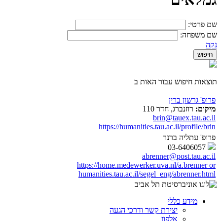
שם פרטי:
שם משפחה:
נקה
תוצאות חיפוש עבור האות ב
פרופ' גרשון ברין
מיקום:
רוזנברג, חדר 110
brin@tauex.tau.ac.il
https://humanities.tau.ac.il/profile/brin
פרופ' עתליה ברנר
03-6406057
abrenner@post.tau.ac.il
https://home.medewerker.uva.nl/a.brenner or
humanities.tau.ac.il/segel_eng/abrenner.html
מידע כללי
יצירת קשר ודרכי הגעה
אלפון