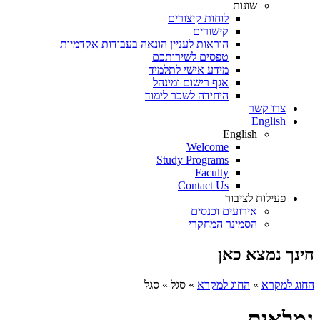
שונות
לוחות קיצורים
קישורים
הוראות לעניין הונאה בעבודות אקדמיות
טפסים לשירותכם
מידע אישי לתלמיד
אגף רישום ומינהל
היחידה לשכר לימוד
צרו קשר
English
English
Welcome
Study Programs
Faculty
Contact Us
פעילות לציבור
אירועים וכנסים
הסמינר המחקרי
הינך נמצא כאן
החוג למקרא
»
החוג למקרא
»
סגל
»
סגל
גמלאים