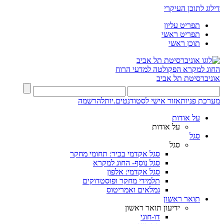
דילוג לתוכן העיקרי
תפריט עליון
תפריט ראשי
תוכן ראשי
החוג למקרא
הפקולטה למדעי הרוח
אוניברסיטת תל אביב
מערכת פניות
אזור אישי לסטודנטים.יות
להרשמה
על אודות
על אודות
סגל
סגל
סגל אקדמי בכיר: תחומי מחקר
סגל נוסף- החוג למקרא
סגל אקדמי: אלפון
תלמידי מחקר ופוסטדוקים
גמלאים ואמריטוס
תואר ראשון
ידיעון תואר ראשון
דו-חוגי