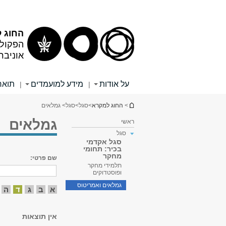
תוכן
תפריט
עליון
ראשי
החוג 
הפקולט
אוניבר
על אודות
מידע למועמדים
תואר
|
|
הינך נמצא כאן
>
החוג למקרא
>
סגל
>
סגל
> גמלאים
גמלאים
ראשי
סגל
סגל אקדמי
בכיר: תחומי
מחקר
שם פרטי:
תלמידי מחקר
ופוסטדוקים
גמלאים ואמריטוס
א
ב
ג
ד
ה
אין תוצאות