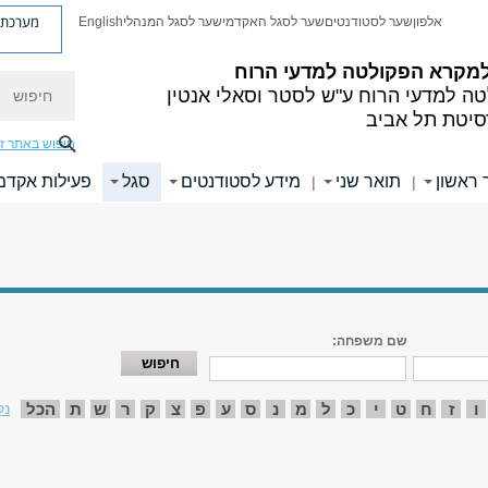
מערכת פ
אלפון
שער לסטודנטים
שער לסגל האקדמי
שער לסגל המנהלי
English
למקרא
הפקולטה למדעי הרוח
חיפוש
ה למדעי הרוח
ע"ש לסטר וסאלי אנטין
סיטת תל אביב
חיפוש באתר ז
 ראשון
תואר שני
מידע לסטודנטים
סגל
פעילות אקדמ
|
|
שם משפחה:
ו
ז
ח
ט
י
כ
ל
מ
נ
ס
ע
פ
צ
ק
ר
ש
ת
הכל
נק