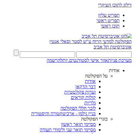
דילוג לתוכן העיקרי
תפריט עליון
תפריט ראשי
תוכן ראשי
הפקולטה למדעי הרוח
ע"ש לסטר וסאלי אנטין
אוניברסיטת תל אביב
מערכת פניות
אזור אישי לסטודנטים.יות
להרשמה
אודות
על הפקולטה
אודות
דבר הדקאן
ועדות פקולטטיות
קולות קוראים
גלריות
לזכר חללי הפקולטה
בניין גילמן - ארכיטקטורה והיסטוריה
בוגרי הפקולטה
מסיימי תואר ראשון
מסיימי תואר שני ולימודי תעודה