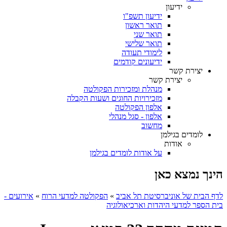
ידיעון
ידיעון תשפ"ו
תואר ראשון
תואר שני
תואר שלישי
לימודי תעודה
ידיעונים קודמים
יצירת קשר
יצירת קשר
מנהלת ומזכירות הפקולטה
מזכירויות החוגים ושעות הקבלה
אלפון הפקולטה
אלפון - סגל מנהלי
מחשוב
לומדים בגילמן
אודות
על אודות לומדים בגילמן
הינך נמצא כאן
לדף הבית של אוניברסיטת תל אביב
»
הפקולטה למדעי הרוח
»
אירועים -
בית הספר למדעי היהדות וארכיאולוגיה