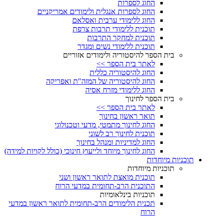
החוג לספרות
החוג לספרות אנגלית ולימודים אמריקניים
החוג ללימודי ערבית ואסלאם
תוכנית ללימודי תרבות צרפת
תוכנית למחקר התרבות
תוכנית ללימודי נשים ומגדר
בית הספר להיסטוריה ולימודים אזוריים
לאתר בית הספר >>
החוג להיסטוריה כללית
החוג להיסטוריה של המזה"ת ואפריקה
החוג ללימודי מזרח אסיה
בית הספר לחינוך
לאתר בית הספר >>
תואר ראשון בחינוך
החוג לחינוך מתמטי, מדעי וטכנולוגי
תוכנית לחינוך רב לשוני
החוג למדיניות ומנהל בחינוך
החוג לחינוך מיוחד ולייעוץ חינוכי (כולל לקויות למידה)
תוכניות מיוחדות
תוכניות מיוחדות
תוכנית מואצת לתואר ראשון ושני
התוכנית הרב-תחומית במדעי הרוח
תוכניות בינלאומיות
תכנית הלימודים הרב-תחומית לתואר ראשון במדעי
הרוח