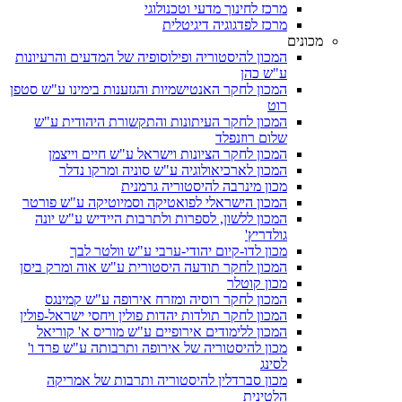
מרכז לחינוך מדעי וטכנולוגי
מרכז לפדגוגיה דיגיטלית
מכונים
המכון להיסטוריה ופילוסופיה של המדעים והרעיונות
ע"ש כהן
המכון לחקר האנטישמיות והגזענות בימינו ע"ש סטפן
רוט
המכון לחקר העיתונות והתקשורת היהודית ע"ש
שלום רוזנפלד
המכון לחקר הציונות וישראל ע"ש חיים וייצמן
המכון לארכיאולוגיה ע"ש סוניה ומרקו נדלר
מכון מינרבה להיסטוריה גרמנית
המכון הישראלי לפואטיקה וסמיוטיקה ע"ש פורטר
המכון ללשון, לספרות ולתרבות היידיש ע"ש יונה
גולדריץ'
מכון לדו-קיום יהודי-ערבי ע"ש וולטר לבך
המכון לחקר תודעה היסטורית ע"ש אוה ומרק ביסן
מכון קוטלר
המכון לחקר רוסיה ומזרח אירופה ע"ש קמינגס
המכון לחקר תולדות יהדות פולין ויחסי ישראל-פולין
המכון ללימודים אירופיים ע"ש מוריס א' קוריאל
מכון להיסטוריה של אירופה ותרבותה ע"ש פרד ו'
לסינג
מכון סברדלין להיסטוריה ותרבות של אמריקה
הלטינית