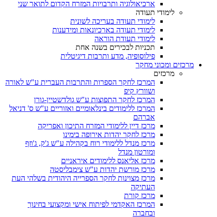
ארכיאולוגיה ותרבויות המזרח הקדום לתואר שני
לימודי תעודה
לימודי תעודה בעריכה לשונית
לימודי תעודה בארכיונאות ומידענות
לימודי תעודת הוראה
תכניות לבכירים בשנה אחת
פילוסופיה, מדע ותרבות דיגיטלית
מרכזים ומכוני מחקר
מרכזים
המרכז לחקר הספרות והתרבות העברית ע"ש לאורה
ושוורץ קיפ
המרכז לחקר התפוצות ע"ש גולדשטיין-גורן
המרכז ללימודים בינלאומיים ואזוריים ע"ש ס' דניאל
אברהם
מרכז דיין ללימודי המזרח התיכון ואפריקה
מרכז לחקר יהדות אירופה בימינו
מרכז מנדל ללימודי רוח בקהילה ע"ש ג'ק, ג'וזף
ומורטון מנדל
מרכז אליאנס ללימודים איראניים
מרכז מורשת יהדות ע"ש צימבליסטה
מרכז מצוינות לחקר הספרייה היהודית בשלהי העת
העתיקה
מרכז קורת
המרכז האקדמי לפיתוח אישי ומקצועי בחינוך
ובחברה