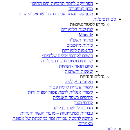
הפרוייקט לחקר תרבויות הים התיכון
מכון קונפוציוס
מכון שנדונג-תל אביב לחקר ישראל והיהדות
סטודנטים/ות
מידע לסטודנטים/ות
לוח שנת הלימודים
Moodle
מתווה תשפ"ו
כיתות מחשבים
התאמות לימודיות
רישום לקורסי ״כלים שלובים״
שירותים וסיוע לסטודנטים/יות
סיום תואר - הנחיות
שאלות ותשובות
נהלים והנחיות
תקנוני הפקולטה
לימודי עברית לרמת פטור
לימודי אנגלית לרמת פטור ושפות זרות
קורסים בשפה האנגלית
קורסי מגוון
הדרכה לרישום בבידינג
עבודות סמינריוניות – מועדי הגשה והנחיות
בקשה להגשת עבודת גמר במתכונת של אסופת
מאמרים
ידיעון