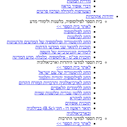
גלריית תמונות
דברי אופיר בראון
הצטרפות לקהילה ועדכון פרטים
יחידות אקדמיות
בית הספר לפילוסופיה, בלשנות ולימודי מדע
לאתר בית הספר >>
החוג לפילוסופיה
החוג לבלשנות
החוג להיסטוריה ופילוסופיה של המדעים והרעיונות
תוכנית לתואר שני במדעי הדתות
לימודים קוגניטיביים של השפה
תוכנית פכ"מ - פילוסופיה, כלכלה, מדע המדינה
בית הספר למדעי היהדות וארכיאולוגיה
לאתר בית הספר >>
החוג להיסטוריה של עם ישראל
החוג לפילוסופיה יהודית ותלמוד
החוג לארכיאולוגיה ותרבויות המזרח הקדום
החוג ללימודים קלאסיים
החוג ללשון עברית ובלשנות שמית
החוג למקרא
תוכנית אופקים
תואר ראשון דו - חוגי (B.Sc) בביולוגיה
ובארכיאולוגיה
בית הספר למדעי התרבות
לאתר בית הספר >>