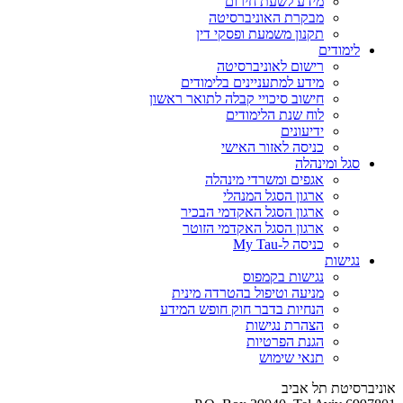
מידע לשעת חירום
מבקרת האוניברסיטה
תקנון משמעת ופסקי דין
לימודים
רישום לאוניברסיטה
מידע למתעניינים בלימודים
חישוב סיכויי קבלה לתואר ראשון
לוח שנת הלימודים
ידיעונים
כניסה לאזור האישי
סגל ומינהלה
אגפים ומשרדי מינהלה
ארגון הסגל המנהלי
ארגון הסגל האקדמי הבכיר
ארגון הסגל האקדמי הזוטר
כניסה ל-My Tau
נגישות
נגישות בקמפוס
מניעה וטיפול בהטרדה מינית
הנחיות בדבר חוק חופש המידע
הצהרת נגישות
הגנת הפרטיות
תנאי שימוש
אוניברסיטת תל אביב