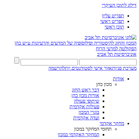
דילוג לתוכן העיקרי
תפריט עליון
תפריט ראשי
תוכן ראשי
המכון והחוג להיסטוריה ופילוסופיה של המדעים והרעיונות ע״ש כהן
הפקולטה למדעי הרוח
אוניברסיטת תל אביב
מערכת פניות
אזור אישי לסטודנטים.יות
להרשמה
אודות
מכון כהן
דבר ראש החוג
אודות מכון כהן
שיתופי פעולה
פעילות אקדמית
בוגרי המכון
ועדה אקדמית
מחקר אקדמי
תחומי המחקר במכון
המחקר האקדמי במכון