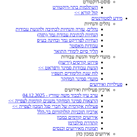
פוסט-דוקטורט
השתלמות בתר-דוקטורט
קול קורא >>
מידע לסטודנטים
נהלים והנחיות
נהלים, עזרה והנחיות לכתיבה ולהגשת עבודות
הנחיות לכתיבת עבודת גמר (תזה)
הנחיות לפרויקט גמר ובחינה בע״פ
עבודות מאסטר
הליך סיום לימודי התואר
מועדי לימוד והגשת עבודות
פירוט קורסים (ידיעון)
הגשת עבודות סמינר ורפראט >>
לוח שנת הלימודים תשפ״ו
מועדי סמינר המחקר
פעילויות ואירועים
ארכיון פעילויות ואירועים
ערב עיון לכבוד משה שוורץ - 04.12.2025
הרצאות סמינר המחקר משנים קודמות לצפייה >>
פעילות אקדמית של חברי סגל המכון לצפייה >>
ארכיון תוכניות קולוקוויום בר-הלל
אירועים קודמים במכון
קתדרת סילברמן
תמונות מאירועים וכנסים
אירועים במכון כהן