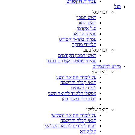
עבודות דוקטורט
סגל
חברי סגל
ראש המכון
ראש החוג
סגל אקדמי
עמיתי הוראה
עמיתי בתר-דוקטורט
תלמידי מחקר
חברי סגל בעבר
ראשי המכון הקודמים
עמיתי פוסט-דוקטורט בעבר
מידע למועמדים
תואר שני
על לימודי התואר השני
תנאי קבלה והרשמה
לימודי תשתית
מסלולי הלימוד לתואר השני
יום פתוח במכון כהן
תואר שלישי
על לימודי התואר השלישי
תנאי קבלה והרשמה
ייעוץ לימודים לתואר השלישי
קול קורא