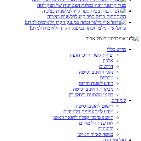
מנדי קרטנר זוכה במלגת הצטיינות של הפקולטה
השתתפות בבית ספר קיץ לבלשנות בצ'כיה
פרופ' איה מלצר זכתה במענק הקרן הלאומית למדע!
מידע כללי
יצירת קשר ודרכי הגעה
אלפון
דרושים
נהלי האוניברסיטה
מכרזים
מידע לשעת חירום
מבקרת האוניברסיטה
תקנון משמעת ופסקי דין
לימודים
רישום לאוניברסיטה
מידע למתעניינים בלימודים
חישוב סיכויי קבלה לתואר ראשון
לוח שנת הלימודים
ידיעונים
כניסה לאזור האישי
סגל ומינהלה