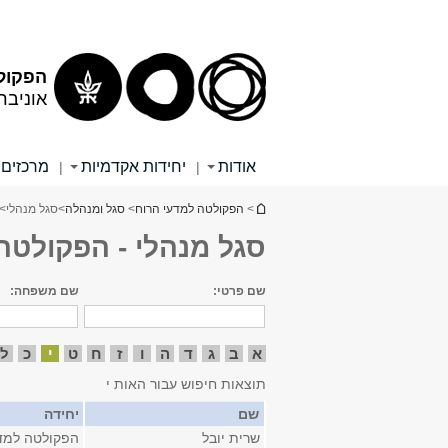
תוכן
תפריט
עליון
ראשי
הפקול
אוניבר
אודות
יחידות אקדמיות
מרכזים 
|
|
הינך נמצא כאן
>
הפקולטה למדעי הרוח
>
סגל ומנהלה
>
סגל מנהלי
> 
סגל מנהלי - הפקולטה
שם פרטי:
שם משפחה:
א
ב
ג
ד
ה
ו
ז
ח
ט
י
כ
ל
תוצאות חיפוש עבור האות י
שם
יחידה
שרית יובל
הפקולטה למדע