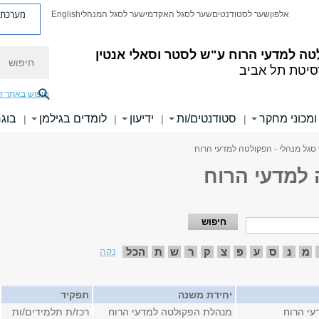
מערכת פ
אלפון
שער לסטודנטים
שער לסגל האקדמי
שער לסגל המנהלי
English
חיפוש
טה למדעי הרוח
ע"ש לסטר וסאלי אנטין
סיטת תל אביב
חיפוש באתר ז
ומכוני מחקר
סטודנטים/ות
ידיעון
לומדים בגילמן
בוגר
|
|
|
|
סגל מנהלי - הפקולטה למדעי הרוח
 למדעי הרוח
מ
נ
ס
ע
פ
צ
ק
ר
ש
ת
הכל
נקה
יחידת משנה
תפקיד
י הרוח
מנהלת הפקולטה למדעי הרוח
רכז/ת תלמידים/ות