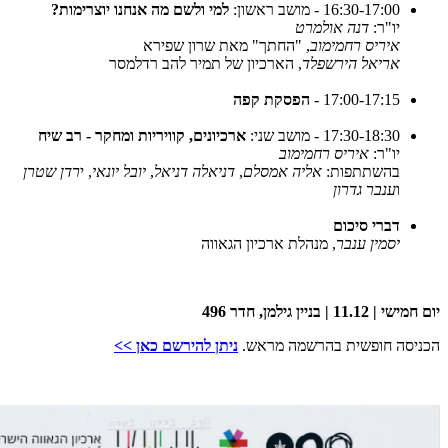
16:30-17:00 - מושב ראשון:
למי ולשם מה אנחנו יוצרימות?
יו"ר:
דנה אולמרט
איריס רחמימוב
, "החתך" מאת שרון שפירא
אריאל הירשפלד
, הארכיון של תמיר להב רדלמסר
17:00-17:15 -
הפסקת קפה
17:30-18:30 - מושב שני:
ארכיונים, קוויריות ומחקר - רב שיח
יו"ר:
איריס רחמימוב
בהשתתפות:
אליה אמסלם
,
דניאלה דניאל
,
יובל יונאי
, י
רדן שטרן
ו
ענבר גדרון
דברי סיכום
יסמין ענבר
, מנהלת ארכיון הגאווה
יום חמישי | 11.12 | בניין גילמן, חדר 496
הכניסה חופשית בהרשמה מראש.
ניתן להירשם כאן >>