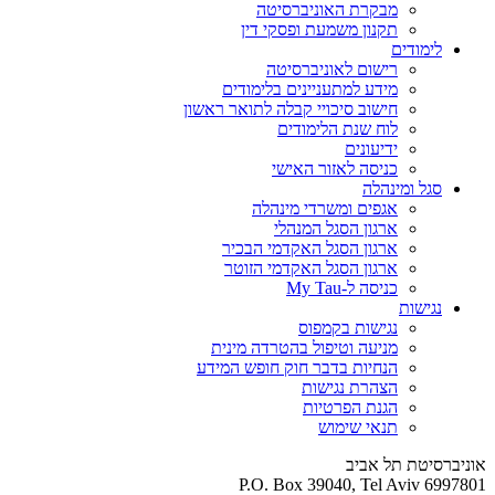
מבקרת האוניברסיטה
תקנון משמעת ופסקי דין
לימודים
רישום לאוניברסיטה
מידע למתעניינים בלימודים
חישוב סיכויי קבלה לתואר ראשון
לוח שנת הלימודים
ידיעונים
כניסה לאזור האישי
סגל ומינהלה
אגפים ומשרדי מינהלה
ארגון הסגל המנהלי
ארגון הסגל האקדמי הבכיר
ארגון הסגל האקדמי הזוטר
כניסה ל-My Tau
נגישות
נגישות בקמפוס
מניעה וטיפול בהטרדה מינית
הנחיות בדבר חוק חופש המידע
הצהרת נגישות
הגנת הפרטיות
תנאי שימוש
אוניברסיטת תל אביב
P.O. Box 39040, Tel Aviv 6997801