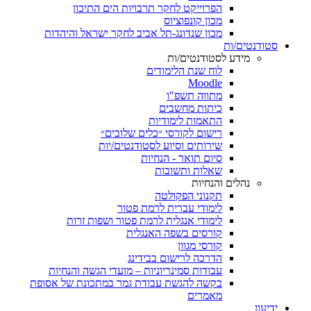
הפרוייקט לחקר תרבויות הים התיכון
מכון קונפוציוס
מכון שנדונג-תל אביב לחקר ישראל והיהדות
סטודנטים/ות
מידע לסטודנטים/ות
לוח שנת הלימודים
Moodle
מתווה תשפ"ו
כיתות מחשבים
התאמות לימודיות
רישום לקורסי ״כלים שלובים״
שירותים וסיוע לסטודנטים/יות
סיום תואר - הנחיות
שאלות ותשובות
נהלים והנחיות
תקנוני הפקולטה
לימודי עברית לרמת פטור
לימודי אנגלית לרמת פטור ושפות זרות
קורסים בשפה האנגלית
קורסי מגוון
הדרכה לרישום בבידינג
עבודות סמינריוניות – מועדי הגשה והנחיות
בקשה להגשת עבודת גמר במתכונת של אסופת
מאמרים
ידיעון