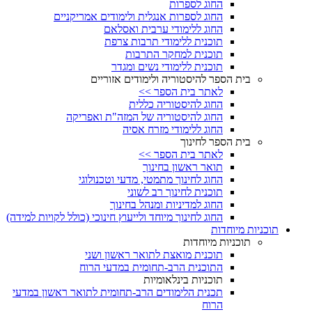
החוג לספרות
החוג לספרות אנגלית ולימודים אמריקניים
החוג ללימודי ערבית ואסלאם
תוכנית ללימודי תרבות צרפת
תוכנית למחקר התרבות
תוכנית ללימודי נשים ומגדר
בית הספר להיסטוריה ולימודים אזוריים
לאתר בית הספר >>
החוג להיסטוריה כללית
החוג להיסטוריה של המזה"ת ואפריקה
החוג ללימודי מזרח אסיה
בית הספר לחינוך
לאתר בית הספר >>
תואר ראשון בחינוך
החוג לחינוך מתמטי, מדעי וטכנולוגי
תוכנית לחינוך רב לשוני
החוג למדיניות ומנהל בחינוך
החוג לחינוך מיוחד ולייעוץ חינוכי (כולל לקויות למידה)
תוכניות מיוחדות
תוכניות מיוחדות
תוכנית מואצת לתואר ראשון ושני
התוכנית הרב-תחומית במדעי הרוח
תוכניות בינלאומיות
תכנית הלימודים הרב-תחומית לתואר ראשון במדעי
הרוח