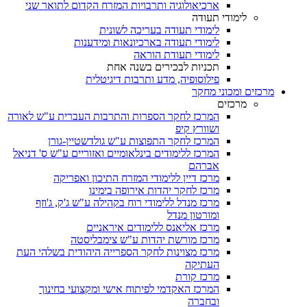
ארכיאולוגיה ותרבויות המזרח הקדום לתואר שני
לימודי תעודה
לימודי תעודה בעריכה לשונית
לימודי תעודה בארכיונאות ומידענות
לימודי תעודת הוראה
תכניות לבכירים בשנה אחת
פילוסופיה, מדע ותרבות דיגיטלית
מרכזים ומכוני מחקר
מרכזים
המרכז לחקר הספרות והתרבות העברית ע"ש לאורה
ושוורץ קיפ
המרכז לחקר התפוצות ע"ש גולדשטיין-גורן
המרכז ללימודים בינלאומיים ואזוריים ע"ש ס' דניאל
אברהם
מרכז דיין ללימודי המזרח התיכון ואפריקה
מרכז לחקר יהדות אירופה בימינו
מרכז מנדל ללימודי רוח בקהילה ע"ש ג'ק, ג'וזף
ומורטון מנדל
מרכז אליאנס ללימודים איראניים
מרכז מורשת יהדות ע"ש צימבליסטה
מרכז מצוינות לחקר הספרייה היהודית בשלהי העת
העתיקה
מרכז קורת
המרכז האקדמי לפיתוח אישי ומקצועי בחינוך
ובחברה