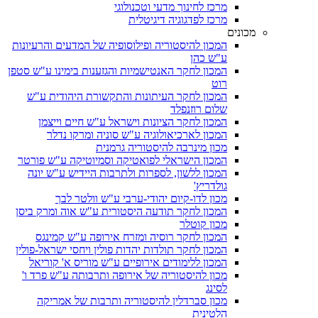
מרכז לחינוך מדעי וטכנולוגי
מרכז לפדגוגיה דיגיטלית
מכונים
המכון להיסטוריה ופילוסופיה של המדעים והרעיונות
ע"ש כהן
המכון לחקר האנטישמיות והגזענות בימינו ע"ש סטפן
רוט
המכון לחקר העיתונות והתקשורת היהודית ע"ש
שלום רוזנפלד
המכון לחקר הציונות וישראל ע"ש חיים וייצמן
המכון לארכיאולוגיה ע"ש סוניה ומרקו נדלר
מכון מינרבה להיסטוריה גרמנית
המכון הישראלי לפואטיקה וסמיוטיקה ע"ש פורטר
המכון ללשון, לספרות ולתרבות היידיש ע"ש יונה
גולדריץ'
מכון לדו-קיום יהודי-ערבי ע"ש וולטר לבך
המכון לחקר תודעה היסטורית ע"ש אוה ומרק ביסן
מכון קוטלר
המכון לחקר רוסיה ומזרח אירופה ע"ש קמינגס
המכון לחקר תולדות יהדות פולין ויחסי ישראל-פולין
המכון ללימודים אירופיים ע"ש מוריס א' קוריאל
מכון להיסטוריה של אירופה ותרבותה ע"ש פרד ו'
לסינג
מכון סברדלין להיסטוריה ותרבות של אמריקה
הלטינית