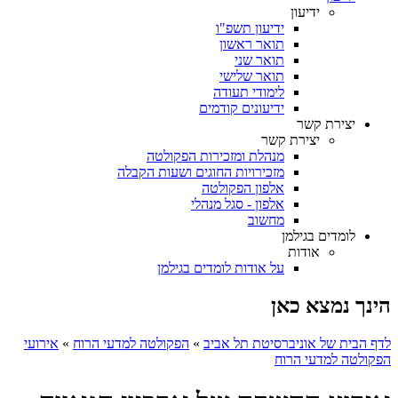
ידיעון
ידיעון תשפ"ו
תואר ראשון
תואר שני
תואר שלישי
לימודי תעודה
ידיעונים קודמים
יצירת קשר
יצירת קשר
מנהלת ומזכירות הפקולטה
מזכירויות החוגים ושעות הקבלה
אלפון הפקולטה
אלפון - סגל מנהלי
מחשוב
לומדים בגילמן
אודות
על אודות לומדים בגילמן
הינך נמצא כאן
לדף הבית של אוניברסיטת תל אביב
»
הפקולטה למדעי הרוח
»
אירועי
הפקולטה למדעי הרוח