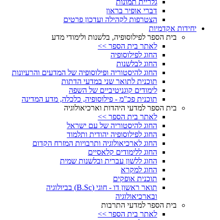
גלריית תמונות
דברי אופיר בראון
הצטרפות לקהילה ועדכון פרטים
יחידות אקדמיות
בית הספר לפילוסופיה, בלשנות ולימודי מדע
לאתר בית הספר >>
החוג לפילוסופיה
החוג לבלשנות
החוג להיסטוריה ופילוסופיה של המדעים והרעיונות
תוכנית לתואר שני במדעי הדתות
לימודים קוגניטיביים של השפה
תוכנית פכ"מ - פילוסופיה, כלכלה, מדע המדינה
בית הספר למדעי היהדות וארכיאולוגיה
לאתר בית הספר >>
החוג להיסטוריה של עם ישראל
החוג לפילוסופיה יהודית ותלמוד
החוג לארכיאולוגיה ותרבויות המזרח הקדום
החוג ללימודים קלאסיים
החוג ללשון עברית ובלשנות שמית
החוג למקרא
תוכנית אופקים
תואר ראשון דו - חוגי (B.Sc) בביולוגיה
ובארכיאולוגיה
בית הספר למדעי התרבות
לאתר בית הספר >>