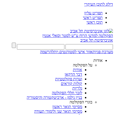
דילוג לתוכן העיקרי
תפריט עליון
תפריט ראשי
תוכן ראשי
הפקולטה למדעי הרוח
ע"ש לסטר וסאלי אנטין
אוניברסיטת תל אביב
מערכת פניות
אזור אישי לסטודנטים.יות
להרשמה
אודות
על הפקולטה
אודות
דבר הדקאן
ועדות פקולטטיות
קולות קוראים
גלריות
לזכר חללי הפקולטה
בניין גילמן - ארכיטקטורה והיסטוריה
בוגרי הפקולטה
מסיימי תואר ראשון
מסיימי תואר שני ולימודי תעודה