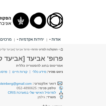
תוכן
תפריט
עליון
ראשי
הפקול
אוניבר
אודות
יחידות אקדמיות
מרכזים 
|
|
הינך נמצא כאן
>
הפקולטה למדעי הרוח
> פרופ' אביעד [אביעד קליינב
פרופ' אביעד [אביעד קל
אמריטוס בחוג להסטוריה כללית
ניווט מהיר:
מידע כללי
קורות חיים
פרסומ
דואר אלקטרוני:
.kleinberg@gmail.com
טלפון פנימי:
052-4890625
לפרופיל האישי שלי במערכת CRIS
משרד:
גילמן