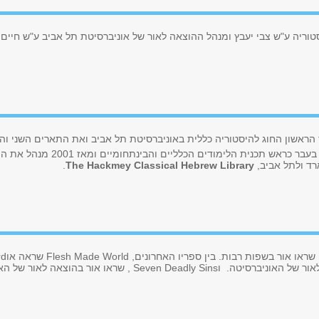
טוריה ע"ש צבי יעבץ ומנהל ההוצאה לאור של אוניברסיטת תל אביב ע"ש חיים ר
 הראשון החוג להיסטוריה כללית באוניברסיטת תל אביב ואת התארים השני והש
בעבר כראש תכנית הלימודים הכלליים והבינתחומיים ומאז
2001
מנהל את ההו
ד ולתל אביב,
The Hackmey Classical Hebrew Library
.
שראו אור בשפות רבות. בין ספריו האחרונים,
Flesh Made World
שראה או
rd
ור של האוניברסיטה. ו
Seven Deadly Sins
, שראו אור בהוצאה לאור של הא