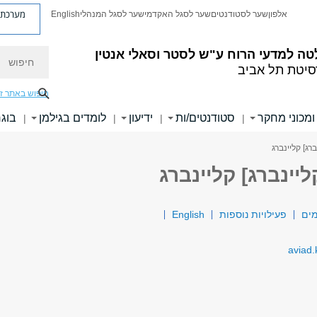
מערכת פ
אלפון
שער לסטודנטים
שער לסגל האקדמי
שער לסגל המנהלי
English
חיפוש
טה למדעי הרוח
ע"ש לסטר וסאלי אנטין
סיטת תל אביב
חיפוש באתר ז
ומכוני מחקר
סטודנטים/ות
ידיעון
לומדים בגילמן
בוגר
|
|
|
|
רג] קליינברג
יינברג] קליינברג
ים
פעילויות נוספות
English
aviad